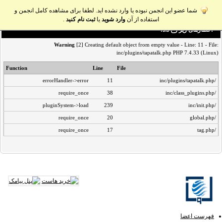
شما عضو این انجمن نبوده یا وارد نشده اید. لطفا برای مشاهده کامل انجمن و
استفاده از آن
وارد شوید
یا
ثبت نام کنید
.
اخطار‌های زیر رخ داد:
Warning
[2] Creating default object from empty value - Line: 11 - File:
inc/plugins/tapatalk.php PHP 7.4.33 (Linux)
Function
Line
File
errorHandler->error
11
/inc/plugins/tapatalk.php
require_once
38
/inc/class_plugins.php
pluginSystem->load
239
/inc/init.php
require_once
20
/global.php
require_once
17
/tag.php
فهرست اعضا