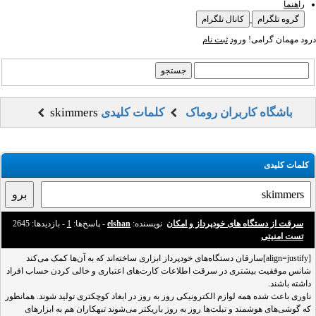
راهنما
گروه تلگرام
کانال تلگرام
درود مهمان گرامی!
ورود
ثبت نام
باشگاه کاربران روماک
کلمات کلیدی
skimmers
کلمات کلیدی
سرقت از دستگاه های خودپرداز و امکان
نویسنده:
elshan
- پاسخ‌ها:
1
- بازدید‌ها: 2645
تست امنیتی
[align=justify]سارقان دستگاه‌های خود‌پرداز ابزاری ساخته‌اند که به آن‌ها کمک می‌کند
شانس موفقیت بیشتری در سرقت اطلاعات کارت‌های اعتباری و خالی کردن حساب افراد
داشته باشند.
ناوری باعث شده همه لوازم الکترونیکی روز به روز در ابعاد کوچکتری تولید شوند. همانطور
که گوشی‌های هوشمند و تبلت‌ها روز به روز باریکتر می‌شوند تبهکاران هم به ابزار‌های