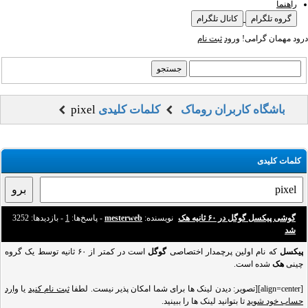
راهنما
گروه تلگرام
کانال تلگرام
درود مهمان گرامی!
ورود
ثبت نام
باشگاه کاربران روماک
کلمات کلیدی
pixel
کلمات کلیدی
گوشی پیکسل گوگل در ۶۰ ثانیه هک
نویسنده:
mesterweb
- پاسخ‌ها:
1
- بازدید‌ها: 3252
شد
پیکسل
که نام اولین پرچمدار اختصاصی
گوگل
است در کمتر از ۶۰ ثانیه توسط یک گروه
چینی
هک
شده است.
[align=center][تصویر: دیدن لینک ها برای شما امکان پذیر نیست. لطفا
ثبت نام کنید
یا
وارد
حساب خود شوید
تا بتوانید لینک ها را ببینید.