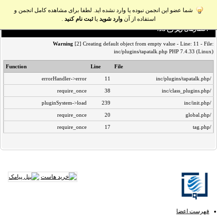
شما عضو این انجمن نبوده یا وارد نشده اید. لطفا برای مشاهده کامل انجمن و
استفاده از آن
وارد شوید
یا
ثبت نام کنید
.
اخطار‌های زیر رخ داد:
Warning
[2] Creating default object from empty value - Line: 11 - File:
inc/plugins/tapatalk.php PHP 7.4.33 (Linux)
Function
Line
File
errorHandler->error
11
/inc/plugins/tapatalk.php
require_once
38
/inc/class_plugins.php
pluginSystem->load
239
/inc/init.php
require_once
20
/global.php
require_once
17
/tag.php
فهرست اعضا