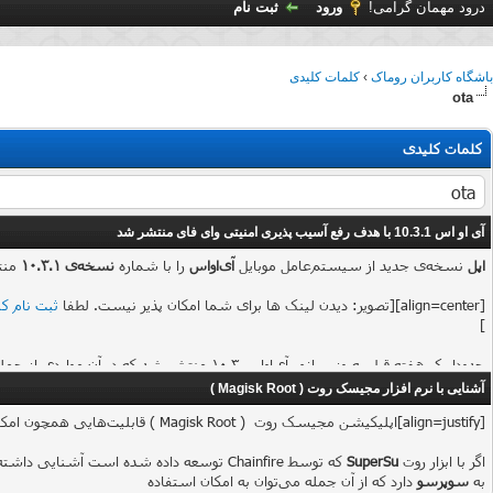
درود مهمان گرامی!
ورود
ثبت نام
باشگاه کاربران روماک
›
کلمات کلیدی
ota
کلمات کلیدی
آی او اس 10.3.1 با هدف رفع آسیب پذیری امنیتی وای فای منتشر شد
اپل
نسخه‌ی جدید از سیستم‌عامل موبایل
آی‌اواس
را با شماره‌
نسخه‌ی ۱۰.۳.۱
منت
[align=center][تصویر: دیدن لینک ها برای شما امکان پذیر نیست. لطفا
ثبت نام کن
]
سری از باگ‌هایی که در نسخه‌ی ۱۰.۳ آی‌اواس وجود داشت، رفع شده است.
آشنایی با نرم افزار مجیسک روت ( Magisk Root )
[align=justify]اپلیکیشن مجیسک روت ( Magisk Root ) قابلیت‌هایی همچون امکان مخفی کردن روت و دریافت به‌روزرسانی‌های
هم‌اکنون
اگر با ابزار روت
SuperSu
به
سوپرسو
دارد که از آن جمله می‌توان به امکان استفاده