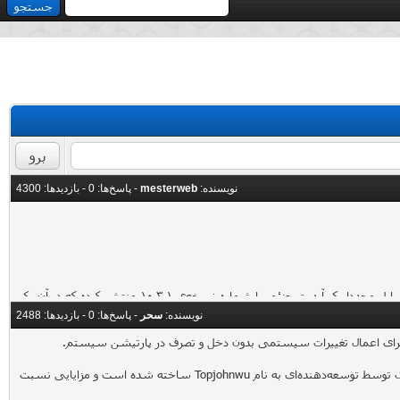
نویسنده:
mesterweb
- پاسخ‌ها:
0
- بازدید‌ها: 4300
حدودا یک هفته قبل به‌روزرسانی آی‌اواس ۱۰.۳ منتشر شد که در آن مواردی از جمله فایل سیستم جدید اپل، قابلیت یافتن ایرپاد و چند مورد دیگر اضافه شده است. حال اپل مجددا یک آپدیت جزئی با شماره‌ نسخه‌ی ۱۰.۳.۱ منتشر کرده که در آن یک
نویسنده:
سحر
- پاسخ‌ها:
0
- بازدید‌ها: 2488
رای اعمال تغییرات سیستمی بدون دخل و تصرف در پارتیشن سیستم.
که توسط Chainfire توسعه داده شده است آشنایی داشته باشید، می‌توانید مجیسک را به عنوان بهترین جایگزین برای آن تصور کنید. مجیسک توسط توسعه‌دهنده‌ای به نام Topjohnwu ساخته شده است و مزایایی نسبت