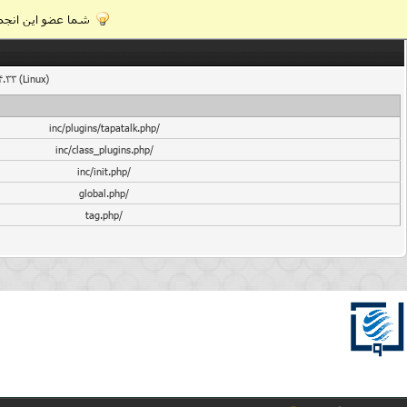
شما عضو این انجمن
4.33 (Linux)
/inc/plugins/tapatalk.php
/inc/class_plugins.php
/inc/init.php
/global.php
/tag.php