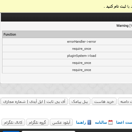
یا
ثبت نام کنید
.
Warning
[2
Function
errorHandler->error
require_once
pluginSystem->load
require_once
require_once
 دامنه
خرید هاست
پنل پیامک
آی پی ثابت | اپل آیدی | شماره مجازی
آپلود عکس
گروه تلگرام
کانال تلگرام
ست اعضا
سالنامه
راهنما