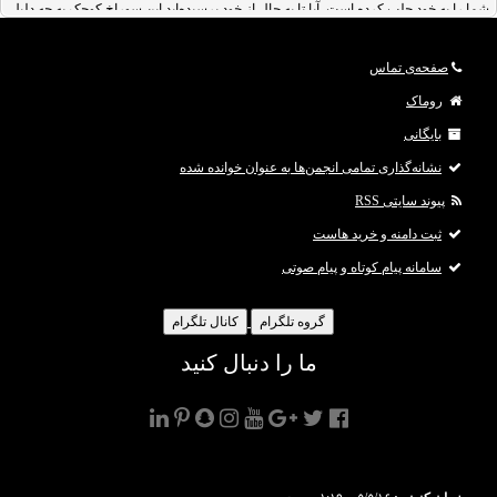
شما را به خود جلب کرده است. آیا تا به حال از خود پرسیده‌اید این سوراخ کوچک به چه دلیل
ایجاد شده است؟
صفحه‌ی تماس
آیفون شما یک سوراخ کوچک کنار دوربین دارد. جالب است بدانید این سوراخ ، هیچ ربطی به
دوربین نداشته و در واقع، یکی از سه
میکروفون
کوچک به کار رفته در گوشی آیفون است.
روماک
اصلی‌ترین کاربرد این میکروفون کوچک، آنالیز صداهای
بایگانی
نشانه‌گذاری تمامی انجمن‌ها به عنوان خوانده شده
پیوند سایتی RSS
ثبت دامنه و خرید هاست
سامانه پیام کوتاه و پیام صوتی
گروه تلگرام
کانال تلگرام
ما را دنبال کنید