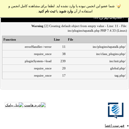
شما عضو این انجمن نبوده یا وارد نشده اید. لطفا برای مشاهده کامل انجمن و
استفاده از آن
وارد شوید
یا
ثبت نام کنید
.
اخطار‌های زیر رخ داد:
Warning
[2] Creating default object from empty value - Line: 11 - File:
inc/plugins/tapatalk.php PHP 7.4.33 (Linux)
Function
Line
File
errorHandler->error
11
/inc/plugins/tapatalk.php
require_once
38
/inc/class_plugins.php
pluginSystem->load
239
/inc/init.php
require_once
20
/global.php
require_once
17
/tag.php
فهرست اعضا