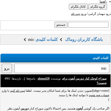
راهنما
گروه تلگرام
کانال تلگرام
درود مهمان گرامی!
ورود
ثبت نام
باشگاه کاربران روماک
کلمات کلیدی
mic
کلمات کلیدی
سوراخ کوچک کنار دوربین آیفون برای
نویسنده:
ahmad20
- پاسخ‌ها:
3
- بازدید‌ها: 4961
چیست؟
[align=center][تصویر: دیدن لینک ها برای شما امکان پذیر نیست. لطفا
ثبت نام کنید
یا
وارد
حساب خود شوید
تا بتوانید لینک ها را ببینید.
]
اگر صاحب یک گوشی
آیفون
هستید، پس احتمالا تاکنون سوراخ کنار
دوربین
آیفون نظر