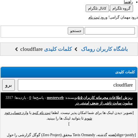
راهنما
گروه تلگرام
کانال تلگرام
درود مهمان گرامی!
ورود
ثبت نام
باشگاه کاربران روماک
کلمات کلیدی
cloudflare
کلمات کلیدی
ریزش اطلاعات محرمانه کاربران ۵.۵
نویسنده:
mesterweb
- پاسخ‌ها:
0
- بازدید‌ها: 3317
میلیون سایت ناشی از ضعف امنیتی در
[تصویر: دیدن لینک ها برای شما امکان پذیر نیست. لطفا
ثبت نام کنید
یا
وارد حساب خود
شوید
تا بتوانید لینک ها را ببینید.
]
[align=justify]هفته گذشته، Tavis Ormandy محقق (Zero Project) گوگل گزارشی را حول