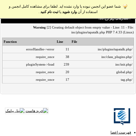
شما عضو این انجمن نبوده یا وارد نشده اید. لطفا برای مشاهده کامل انجمن و
استفاده از آن
وارد شوید
یا
ثبت نام کنید
.
اخطار‌های زیر رخ داد:
Warning
[2] Creating default object from empty value - Line: 11 - File:
inc/plugins/tapatalk.php PHP 7.4.33 (Linux)
Function
Line
File
errorHandler->error
11
/inc/plugins/tapatalk.php
require_once
38
/inc/class_plugins.php
pluginSystem->load
239
/inc/init.php
require_once
20
/global.php
require_once
17
/tag.php
فهرست اعضا