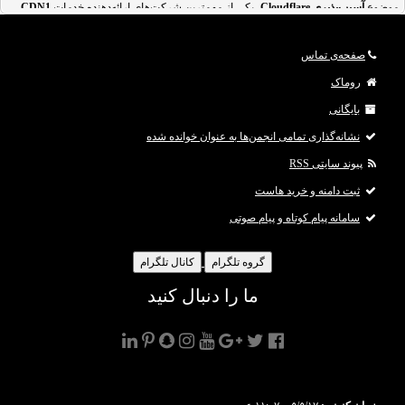
موضوع ‌
آسیب‌پذیری
Cloudflare
، یکی از مهم‌ترین شرکت‌های ارائه‌‌دهنده‌ خدمات
CDN1
،
منتشر کرد. در این ‌آسیب‌پذیری اطلاعات خصوصی از کلیدهای رمزنگاری گرفته تا پیام‌های
خصوصی متعلق به کاربران فاش شده است.
صفحه‌ی تماس
Mike Mimoso در وب‌سایت امنیتی Threatpost در رابطه با وب سایت‌های آلوده شده گفت:
روماک
"اکنون ما در حال بررسی موضوع آلودگی [b]کلودف
بایگانی
نشانه‌گذاری تمامی انجمن‌ها به عنوان خوانده شده
پیوند سایتی RSS
ثبت دامنه و خرید هاست
سامانه پیام کوتاه و پیام صوتی
گروه تلگرام
کانال تلگرام
ما را دنبال کنید