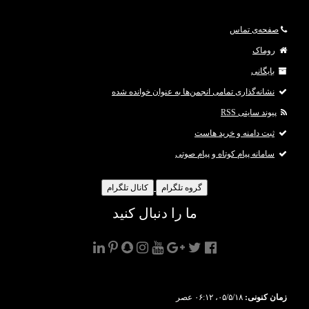
شوید
تا بتوانید لینک ها را ببینید.
]
صفحه‌ی تماس
[align=justify][b]اکثر لوازم و دستگاه‌ها از باتری‌های یون لیتیوم استفاده
روماک
بایگانی
نشانه‌گذاری تمامی انجمن‌ها به عنوان خوانده شده
پیوند سایتی RSS
ثبت دامنه و خرید هاست
سامانه پیام کوتاه و پیام صوتی
گروه تلگرام
کانال تلگرام
ما را دنبال کنید
زمان کنونی:
۰۵/۵/۱۸، ۰۶:۱۲ عصر