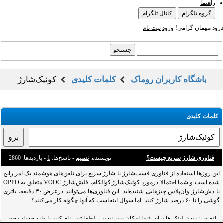
راهنما
گروه تلگرام
کانال تلگرام
درود مهمان گرامی!
ورود
ثبت نام
باشگاه کاربران روماک
کلمات کلیدی
کوئیک‌شارژ
کلمات کلیدی
فناوری شارژ سریع چیست؟
نویسنده:
نسیم
- پاسخ‌ها:
1
- بازدید‌ها: 2860
این روز‌ها استفاده‌ از فناوری فست‌شارژ یا شارژ سریع برای تلفن‌های هوشمند یک امر رایج
شده است و شما احتمالا درمورد کوئیک‌شارژ کوالکام، فلش‌شارژ VOOC متعلق به OPPO
یا دش‌شارژ وان‌پلاس چیزهایی شنیده‌اید. این فناوری‌ها می‌توانند درعرض ۳۰ دقیقه، باتری
گوشی را تا ۶۰ درصد شارژ کنند. اما سوال اینجاست که آنها چگونه کار می‌کنند؟
[تصویر: دیدن لینک ها برای شما امکان پذیر نیست. لطفا
ثبت نام کنید
یا
وارد حساب خود