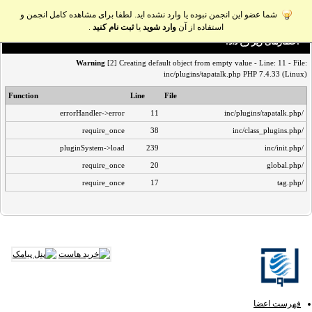
شما عضو این انجمن نبوده یا وارد نشده اید. لطفا برای مشاهده کامل انجمن و
استفاده از آن
وارد شوید
یا
ثبت نام کنید
.
اخطار‌های زیر رخ داد:
Warning
[2] Creating default object from empty value - Line: 11 - File:
inc/plugins/tapatalk.php PHP 7.4.33 (Linux)
Function
Line
File
errorHandler->error
11
/inc/plugins/tapatalk.php
require_once
38
/inc/class_plugins.php
pluginSystem->load
239
/inc/init.php
require_once
20
/global.php
require_once
17
/tag.php
فهرست اعضا