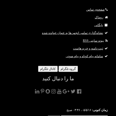
[align=right][color=#1f1f1f][size=medium][font=Arial, sans-serif]سوپر مارکت اسنپ به
صفحه‌ی تماس
عنوان بزرگتری
روماک
بایگانی
نشانه‌گذاری تمامی انجمن‌ها به عنوان خوانده شده
پیوند سایتی RSS
ثبت دامنه و خرید هاست
سامانه پیام کوتاه و پیام صوتی
گروه تلگرام
کانال تلگرام
ما را دنبال کنید
زمان کنونی:
۰۵/۵/۱۶، ۰۳:۴۶ صبح