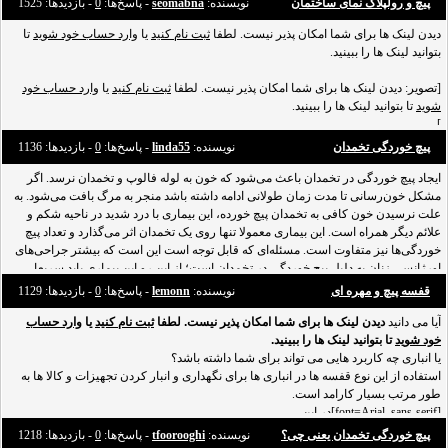
پیچ و رولپلاک نمای ساختمان
نویسنده:
seomabna
- پاسخ‌ها:
0
- بازدید‌ها: 1525
دیدن لینک ها برای شما امکان پذیر نیست. لطفا
ثبت نام کنید
یا
وارد حساب خود شوید
تا
بتوانید لینک ها را ببینید.
[تصویر: دیدن لینک ها برای شما امکان پذیر نیست. لطفا
ثبت نام کنید
یا
وارد حساب خود
شوید
تا بتوانید لینک ها را ببینید.
]
با سلام
پیچ خوردگی تخمدان
نویسنده:
linda55
- پاسخ‌ها:
0
- بازدید‌ها: 1136
شرکت ما در زمینه
[url=http://sepehrsepid.com/catproduct/%D9%BE%DB%8C%DA%86-
%D9%88-%D8%B1%D9%88%D9%84%D9%BE%D9%
ایجاد پیچ خوردگی در تخمدان‌ باعث می‌شود که خون به لوله فالوپ و تخمدان نرسد. اگر
مشکل خون‌رسانی تا مدت زمان طولانی ادامه داشته باشد منجر به مرگ بافت می‌شود. به
علت نرسیدن خون کافی به تخمدان پیچ خورده، این بیماری با درد شدید در ناحیه شکم و
علائم دیگر همراه است. این بیماری معمولا تنها روی یک تخمدان اثر می‌گذارد و تعداد پیچ
خوردگی‌ها نیز متفاوت است. مسئله‌ای که قابل توجه است این است که بیشتر جراحی‌های
اورژانسی زنان به دلیل پیچ خوردگی در تخمدان است؛ از این رو این بیماری باید سریعا
تشخیص داده و درمان
قفسه پیچ و مهره ای
نویسنده:
lemonn
- پاسخ‌ها:
0
- بازدید‌ها: 1129
آیا می دانید
دیدن لینک ها برای شما امکان پذیر نیست. لطفا
ثبت نام کنید
یا
وارد حساب
خود شوید
تا بتوانید لینک ها را ببینید.
یا انباری چه کاربرد هایی می تواند برای شما داشته باشد؟
استفاده از این نوع قفسه ها در انباری ها برای نگهداری و انبار کردن تجهیزات و کالا ها به
طور مرتب بسیار کارامد است
.
[font=Arial, sans-serif]در این
پیچ خوردگی تخمدان یعنی چی؟
نویسنده:
tfoorooghi
- پاسخ‌ها:
0
- بازدید‌ها: 1218