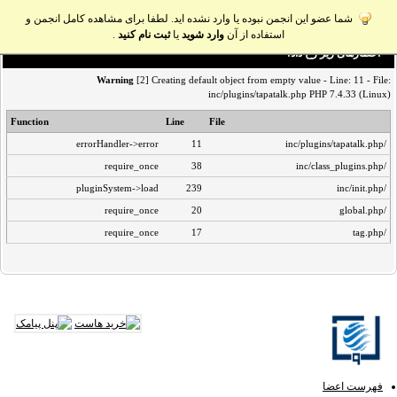
شما عضو این انجمن نبوده یا وارد نشده اید. لطفا برای مشاهده کامل انجمن و
استفاده از آن
وارد شوید
یا
ثبت نام کنید
.
اخطار‌های زیر رخ داد:
Warning
[2] Creating default object from empty value - Line: 11 - File:
inc/plugins/tapatalk.php PHP 7.4.33 (Linux)
Function
Line
File
errorHandler->error
11
/inc/plugins/tapatalk.php
require_once
38
/inc/class_plugins.php
pluginSystem->load
239
/inc/init.php
require_once
20
/global.php
require_once
17
/tag.php
فهرست اعضا