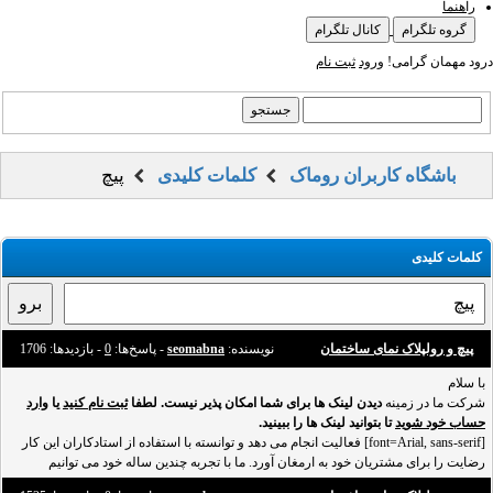
راهنما
گروه تلگرام
کانال تلگرام
درود مهمان گرامی!
ورود
ثبت نام
باشگاه کاربران روماک
کلمات کلیدی
پیچ
کلمات کلیدی
پیچ و رولپلاک نمای ساختمان
نویسنده:
seomabna
- پاسخ‌ها:
0
- بازدید‌ها: 1706
با سلام
شرکت ما در زمینه
دیدن لینک ها برای شما امکان پذیر نیست. لطفا
ثبت نام کنید
یا
وارد
حساب خود شوید
تا بتوانید لینک ها را ببینید.
[font=Arial, sans-serif] فعالیت انجام می دهد و توانسته با استفاده از استادکاران این کار
رضایت را برای مشتریان خود به ارمغان آورد. ما با تجربه چندین ساله خود می توانیم