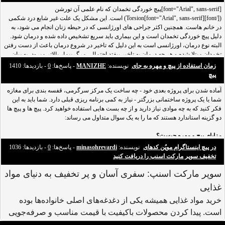
[font="Arial", sans-serif]پیچ خوردگی تخمدان که نام علمی آن تورشن
([/font]Torsion[font="Arial", sans-serif]) است. این مشکل یک علت غیر شایع درد شکمی
در خانم هاست. همچنین اکثر جراحی های اورژانسی که در حیطه زنان انجام می شود، به
دلیل پیچ خوردگی تخمدان است و این بیماری باید سریع تشخیص داده شده و درمان شود.
البته نوع درمان، اورژانسی است به این دلیل که تاخیر در شروع درمان باعث از دست رفتن
تخمدان مبتلا شده و هر چه درمان به تاخیر بیفتد احتمالی مرگ بیمار بالاتر میرود، به بیان
ساده می توان گفت اگر بیمار به
زمان استفاده از پیچ و مهره به جای
نویسنده:
MANIZHE
- پاسخ‌ها:
0
- بازدید‌ها: 1410
پیچ
آماده شدن برای پروژه بعدی خود - چه ساخت یک مرکز سرگرمی، قفسه بندی برای مغازه
شما یا یک پروژه ساختمانی بزرگتر - نیاز به کمی برنامه ریزی قبلی دارد. شما باید به این
فکر کنید که به چه موادی نیاز دارید و از چه بست هایی استفاده خواهید کرد. پیچ ها و پیچ ها
دو گزینه استاندارد هستند که ما را به یک سوال متداول می رساند:
مزایای پیچ و مهره چیست؟
وقتی صحبت از بحث پیچ و مهره می شود، متوجه خواهید شد که آنها مزایای مختلفی دارند
در پیچ اینستاگرام موپُن کدهای
نویسنده:
minasohrevardi
- پاسخ‌ها:
0
- بازدید‌ها: 1036
زیرا برای کاربردها و مواد مختلف طراحی شده اند.
تخفیف سوپر مارکت اسنپ را دریافت کنید
پیچ ها یک اتصال دهنده همه
سوپر مارکت اسنپ: سفری آسان و پر تخفیف به دنیای مواد
غذایی
خرید مواد غذایی همیشه یکی از دغدغه‌های اصلی خانواده‌ها بوده
است. پیدا کردن محصولات باکیفیت با قیمت مناسب و صرفه‌جویی
در زمان، از جمله چالش‌هایی است که در این زمینه وجود دارد.