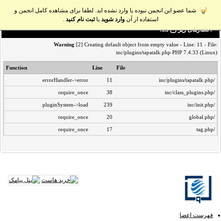
شما عضو این انجمن نبوده یا وارد نشده اید. لطفا برای مشاهده کامل انجمن و
استفاده از آن
وارد شوید
یا
ثبت نام کنید
.
اخطار‌های زیر رخ داد:
Warning
[2] Creating default object from empty value - Line: 11 - File:
inc/plugins/tapatalk.php PHP 7.4.33 (Linux)
Function
Line
File
errorHandler->error
11
/inc/plugins/tapatalk.php
require_once
38
/inc/class_plugins.php
pluginSystem->load
239
/inc/init.php
require_once
20
/global.php
require_once
17
/tag.php
فهرست اعضا