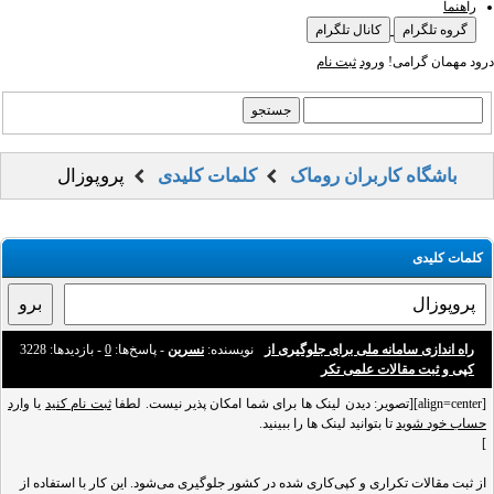
راهنما
گروه تلگرام
کانال تلگرام
درود مهمان گرامی!
ورود
ثبت نام
باشگاه کاربران روماک
کلمات کلیدی
پروپوزال
کلمات کلیدی
راه اندازی سامانه‌ ملی برای جلوگیری از
نویسنده:
نسرین
- پاسخ‌ها:
0
- بازدید‌ها: 3228
کپی‌ و ثبت مقالات علمی تکر
[align=center][تصویر: دیدن لینک ها برای شما امکان پذیر نیست. لطفا
ثبت نام کنید
یا
وارد
حساب خود شوید
تا بتوانید لینک ها را ببینید.
]
از ثبت مقالات تکراری و کپی‌کاری شده در کشور جلوگیری می‌شود. این کار با استفاده از