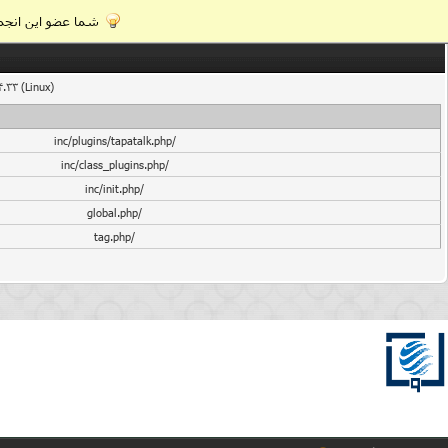
شما عضو این انجمن
4.33 (Linux)
/inc/plugins/tapatalk.php
/inc/class_plugins.php
/inc/init.php
/global.php
/tag.php