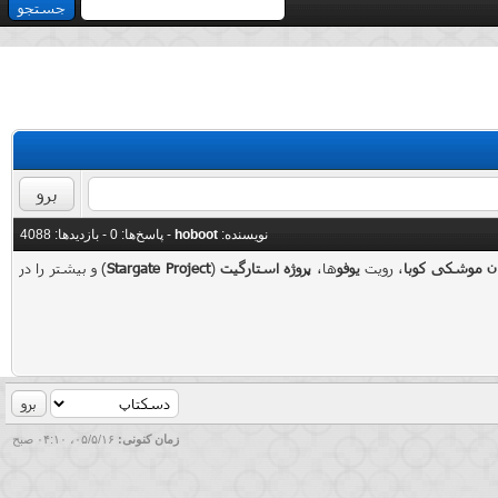
نویسنده:
hoboot
- پاسخ‌ها:
0
- بازدید‌ها: 4088
ن موشکی کوبا
، رویت
یوفو
ها،
پروژه استارگیت
(
Stargate Project
) و بیشتر را در
زمان کنونی:
۰۵/۵/۱۶، ۰۴:۱۰ صبح