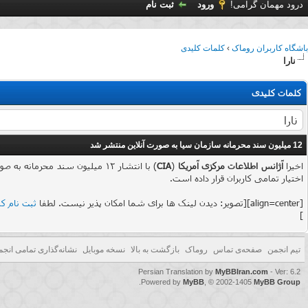
درود مهمان گرامی!
ورود
ثبت نام
باشگاه کاربران روماک
›
کلمات کلیدی
نارا
کلمات کلیدی
12 میلیون سند محرمانه سازمان سیا به صورت آنلاین منتشر شد
اخیرا
آژانس اطلاعات مرکزی آمریکا
(
CIA
) با انتشار 12 میلیون سند محرمانه به صورت آنلاین، اطلاعات بسیاری همچون جنایت‌های نازی‌ها در خلال
اختیار تمامی کاربران قرار داده است.
[align=center][تصویر: دیدن لینک ها برای شما امکان پذیر نیست. لطفا
ثبت نام کن
]
باید اشاره کنیم پیشتر چنین اطلاعاتی توسط دفتر ملی بایگانی و مدارک آمریکا یا
تیم انجمن
صفحه‌ی تماس
روماک
بازگشت به بالا
نسخه موبایل
نشانه‌گذاری تمامی انجم
Persian Translation by
MyBBIran.com
- Ver: 6.2
.
Powered by
MyBB
, © 2002-1405
MyBB Group