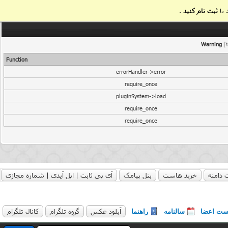
یا
ثبت نام کنید
.
Warning
[2
Function
errorHandler->error
require_once
pluginSystem->load
require_once
require_once
 دامنه
خرید هاست
پنل پیامک
آی پی ثابت | اپل آیدی | شماره مجازی
آپلود عکس
گروه تلگرام
کانال تلگرام
ست اعضا
سالنامه
راهنما