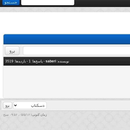
نویسنده:
saberi
- پاسخ‌ها:
1
- بازدید‌ها: 3519
 لینک ها را ببینید.
زمان کنونی:
۰۵/۵/۱۶، ۰۹:۵۶ صبح