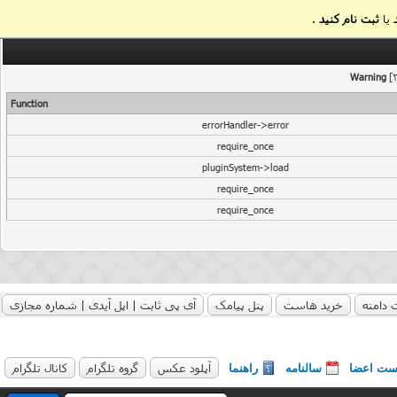
یا
ثبت نام کنید
.
Warning
[2
Function
errorHandler->error
require_once
pluginSystem->load
require_once
require_once
 دامنه
خرید هاست
پنل پیامک
آی پی ثابت | اپل آیدی | شماره مجازی
آپلود عکس
گروه تلگرام
کانال تلگرام
ست اعضا
سالنامه
راهنما