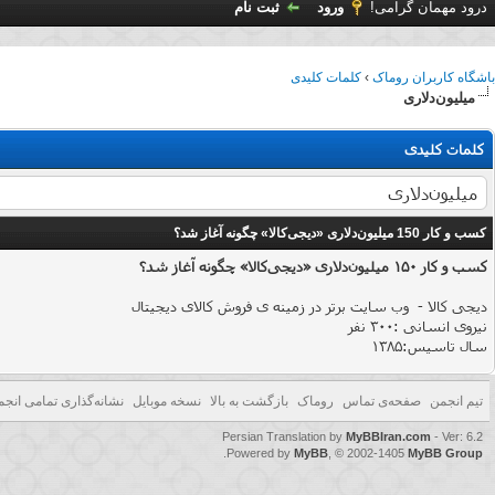
درود مهمان گرامی!
ورود
ثبت نام
باشگاه کاربران روماک
›
کلمات کلیدی
میلیون‌دلاری
کلمات کلیدی
کسب‌ و کار 150 میلیون‌دلاری «دیجی‌کالا» چگونه آغاز شد؟
کسب‌ و کار 150 میلیون‌دلاری «دیجی‌کالا» چگونه آغاز شد؟
دیجی کالا - وب سایت برتر در زمینه ی فروش کالای دیجیتال
نیروی انسانی :300 نفر
سال تاسیس:1385
[تصویر: دیدن لینک ه
تیم انجمن
صفحه‌ی تماس
روماک
بازگشت به بالا
نسخه موبایل
نشانه‌گذاری تمامی انجم
Persian Translation by
MyBBIran.com
- Ver: 6.2
[align=justify] شاید هیج کس نتواند تصور کند که دو برادر که
.
Powered by
MyBB
, © 2002-1405
MyBB Group