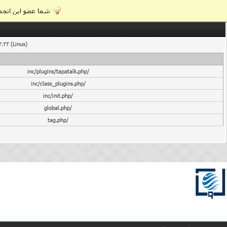
شما عضو این انجمن
4.33 (Linux)
/inc/plugins/tapatalk.php
/inc/class_plugins.php
/inc/init.php
/global.php
/tag.php