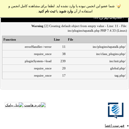
شما عضو این انجمن نبوده یا وارد نشده اید. لطفا برای مشاهده کامل انجمن و
استفاده از آن
وارد شوید
یا
ثبت نام کنید
.
اخطار‌های زیر رخ داد:
Warning
[2] Creating default object from empty value - Line: 11 - File:
inc/plugins/tapatalk.php PHP 7.4.33 (Linux)
Function
Line
File
errorHandler->error
11
/inc/plugins/tapatalk.php
require_once
38
/inc/class_plugins.php
pluginSystem->load
239
/inc/init.php
require_once
20
/global.php
require_once
17
/tag.php
فهرست اعضا