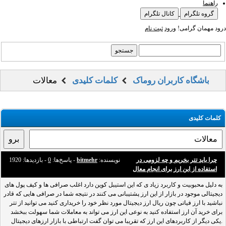
راهنما
گروه تلگرام
کانال تلگرام
درود مهمان گرامی!
ورود
ثبت نام
باشگاه کاربران روماک
کلمات کلیدی
معالات
کلمات کلیدی
چرا باید تتر بخریم و چه لزومی در
نویسنده:
bitmehr
- پاسخ‌ها:
0
- بازدید‌ها: 1920
استفاده از این ارز برای انجام معال
به دلیل محبوبیت و کاربرد زیاد ی که این استیبل کوین دارد اغلب صرافی ها و کیف پول های
دیجیتالی موجود در بازار از این ارز پشتیبانی می کنند در نتیجه شما در صرافی هایی که قادر
نباشید با ارز فیاتی چون ریال ارز دیجیتال مورد نظر خود را خریداری کنید می توانید از تتر
برای خرید آن ارز استفاده کنید به نوعی این ارز می تواند به معاملات شما سهولت ببخشد
.یکی دیگر از کاربردهای این ارز که تقریبا می توان گفت ارتباطی با بازار ارزهای دیجیتال