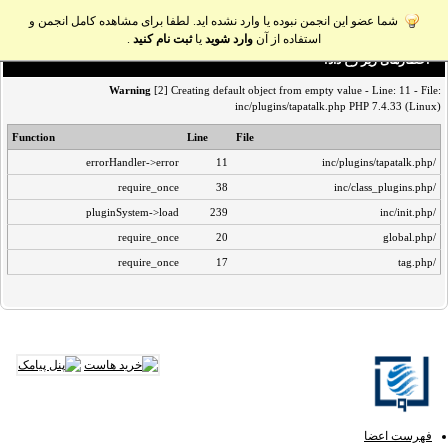
شما عضو این انجمن نبوده یا وارد نشده اید. لطفا برای مشاهده کامل انجمن و
استفاده از آن
وارد شوید
یا
ثبت نام کنید
.
اخطار‌های زیر رخ داد:
Warning
[2] Creating default object from empty value - Line: 11 - File:
inc/plugins/tapatalk.php PHP 7.4.33 (Linux)
Function
Line
File
errorHandler->error
11
/inc/plugins/tapatalk.php
require_once
38
/inc/class_plugins.php
pluginSystem->load
239
/inc/init.php
require_once
20
/global.php
require_once
17
/tag.php
فهرست اعضا