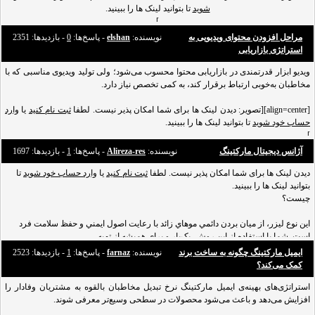
شوید
تا بتوانید لینک ها را ببینید.
]
مراحل افزودن محتوای ویدیویی به
نویسنده:
elshan
- پاسخ‌ها:
0
- بازدید‌ها: 2351
[align=justify]
استراتژی بازاریابی
همان‌طور که می‌دانید، سایت کوئرا (Quora) ، محلی برای به افزایش دانش و به اشتراک
گذاشتن آن است. این سایت به مردم سراسر جهان کمک می‌کند که از دانش دیگران
ویدیو ابزار قدرتمندی در بازاریابی محتوا محسوب می‌شود؛ ولی تولید ویدیوی مناسبی که با
استفاده کنند و سطح علمی خود را ارتقاء دهند. روش کا
مخاطبان به‌خوبی ارتباط برقرار کند، به کمی تخصص نیاز دارد.
[align=center][تصویر: دیدن لینک ها برای شما امکان پذیر نیست. لطفا
ثبت نام کنید
یا
وارد
حساب خود شوید
تا بتوانید لینک ها را ببینید.
]
آژانس دیجیتال مارکتینگ
نویسنده:
Alireza-res
- پاسخ‌ها:
1
- بازدید‌ها: 1697
اگر مقالاتی را که در چند سال اخیر در مورد بازاریابی محتوا نوشته‌ شده‌اند بخوانید، می‌بینید
دیدن لینک ها برای شما امکان پذیر نیست. لطفا
ثبت نام کنید
یا
وارد حساب خود شوید
که اغلب آن‌ها روی محتوای ویدیویی تأکید ویژه‌ای دارند. ولی اگر یاد نگرفته باشید که این
تا
بتوانید لینک ها را ببینید.
محتوای ویدیویی را چگونه تولید کنید، تلاش شما در این حوزه فقط به خستگی و دلسردی
چيست؟
منجر می‌شود.
اين نوع ليزر، از ميان بردن دائمي موهاي زائد با رعايت اصول ايمني و حفظ سلامت فرد
است. شما با استفاده از اين روش، يک‌بار و براي هميشه از تهيه
بازاريابي ديجيتال چيست ؟
ایمیل مارکتینگ چگونه به ساخت برند
نویسنده:
farnaz
- پاسخ‌ها:
1
- بازدید‌ها: 2523
دیدن لینک ها برای شما امکان پذیر نیست. لطفا
ثبت نام کنید
یا
وارد حساب خود شوید
تا
کمک می‌کند؟
بتوانید لینک ها را ببینید.
يا همان بازاریابی دیجیتال چه در ابعاد بزرگ اجرا شود و چه در ابعاد کوچک، موتور کسب و
استراتژی‌های بهینه‌ی ایمیل مارکتینگ نرخ تبدیل مخاطبان بالقوه به مشتریان وفادار را
افزایش می‌دهد و باعث می‌شود محصولات در سطحی وسیع‌تر معرفی شوند.
کار امروز است! يک [url=http://respinatech.com/%D8%B1%D9%88%D8%B4-
%D9%87%D8%A7%DB%8C-