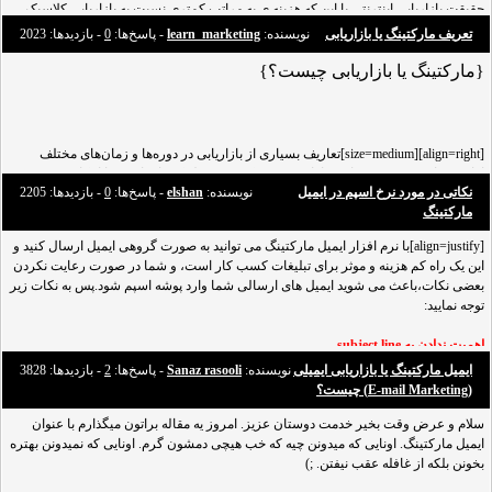
حقیقت بازاریابی اینترنتی با این که هزینه ی به مراتب کمتری نسبت به بازاریابی کلاسیک
دارد اما میتواند بسیار موثرتر باشد.
تعریف مارکتینگ یا بازاریابی
نویسنده:
learn_marketing
- پاسخ‌ها:
0
- بازدید‌ها: 2023
1. شخصی سازی
{مارکتینگ یا بازاریابی چیست؟}
هیچ وقت یک کمپین بازاریابی اینترنتی کلی راه اندازی نکنید. درابتدای کمپین مشخص کنید
که مخاطبین این کمپین چه افرادی هستند و سپس براساس ویزگی های اخلاقی و زندگی آ
[align=right][size=medium]تعاریف بسیاری از بازاریابی در دوره‌ها و زمان‌های مختلف
ارائه‌شده‌است. بهترین تعاریف ارائه‌شده مترکز بردیدن لینک ها برای شما امکان پذیر
نکاتی در مورد نرخ اسپم در ایمیل
نویسنده:
elshan
- پاسخ‌ها:
0
- بازدید‌ها: 2205
نیست. لطفا
ثبت نام کنید
یا
وارد حساب خود شوید
تا بتوانید لینک ها را ببینید.
مارکتینگ
و ارضای نیازهای مشتری هستند. در این مقاله سعی
[align=justify]با نرم افزار ایمیل مارکتینگ می توانید به صورت گروهی ایمیل ارسال کنید و
این یک راه کم هزینه و موثر برای تبلیغات کسب کار است، و شما در صورت رعایت نکردن
بعضی نکات،باعث می شوید ایمیل های ارسالی شما وارد پوشه اسپم شود.پس به نکات زیر
توجه نمایید:
اهمیت ندادن به subject line
موضوع ایمیل در نرم افزار ایمیل مارکتینگ،بسیار مهم است و برای انتخاب موضوع باید
ایمیل مارکتینگ یا بازاریابی ایمیلی
نویسنده:
Sanaz rasooli
- پاسخ‌ها:
2
- بازدید‌ها: 3828
تمام دقت خود را انجام دهید و درواقع در ایمیل هایی که برای کاربرانتان میفرستید،اولین
(E-mail Marketing) چیست؟
خط هایی که دیده می
سلام و عرض وقت بخیر خدمت دوستان عزیز. امروز یه مقاله براتون میگذارم با عنوان
ایمیل مارکتینگ. اونایی که میدونن چیه که خب هیچی دمشون گرم. اونایی که نمیدونن بهتره
بخونن بلکه از غافله عقب نیفتن. ;)