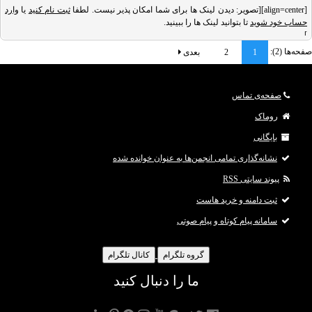
[align=center][تصویر: دیدن لینک ها برای شما امکان پذیر نیست. لطفا
%D8%A8%D8%A7%D8%B2%D8%A7%D8%B1%DB%8
ثبت نام کنید
یا
وارد
حساب خود شوید
تا بتوانید لینک ها را ببینید.
]
صفحه‌ها (2):
1
2
بعدی
درحالی‌که ارسال نامه، هرگز جایگاه اصیل خود را از دست نمی‌دهد، ایمیل‌ها با تسریع
ارتباطات، به ارسال پیام‌های شخصی و حرفه‌ای مفهوم جدیدی بخشیده‌اند. امروزه میانگین
ایمیل‌های ارسال و دریافت شده در طول یک روز، به ۲۶۹ میلیارد ایمیل می‌رسد و همین
صفحه‌ی تماس
آمار برای اثبات
روماک
بایگانی
نشانه‌گذاری تمامی انجمن‌ها به عنوان خوانده شده
پیوند سایتی RSS
ثبت دامنه و خرید هاست
سامانه پیام کوتاه و پیام صوتی
گروه تلگرام
کانال تلگرام
ما را دنبال کنید