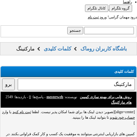
راهنما
گروه تلگرام
کانال تلگرام
درود مهمان گرامی!
ورود
ثبت نام
باشگاه کاربران روماک
کلمات کلیدی
مارکتینگ
کلمات کلیدی
روش هایی برای بهینه سازی کمپین
نویسنده:
mesterweb
- پاسخ‌ها:
0
- بازدید‌ها: 2549
های مارکتینگ
[align=center][تصویر: دیدن لینک ها برای شما امکان پذیر نیست. لطفا
ثبت نام کنید
یا
وارد
حساب خود شوید
تا بتوانید لینک ها را ببینید.
]
کمپین های بازاریابی اینترنتی میتوانند به موفقیت یک کسب و کار کمک فراوانی بکنند. در