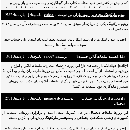
کم و بیش در کنفرانس های مختلف، کتاب های گوناگون، و وب سایت های بازاریابی و
بسیاری از جاهای دیگر نام "
ایمیل مارکتینگ
" یا "
Email Marketing
" یا "
بازاریابی ایمیلی
" را
شنیده اید.
ویدیو مارکتینگ مؤثرترین روش‌ بازاریابی
نویسنده:
elshan
- پاسخ‌ها:
1
- بازدید‌ها: 2567
این طور به نظر می رسد که ایمیل مارکتینگ مهم تر از آن بود که فکر می کردید و ظاهرا
ویدیو مارکتینگ
یکی از موثرترین قدم هایی
یکی از جریان‌های موفق سال ۲۰۱۶ بوده است و پیشرفت آن در سال ۲۰۱۷
هم حتمی است.
[تصویر: دیدن لینک ها برای شما امکان پذیر نیست. لطفا
ثبت نام کنید
یا
وارد حساب خود
شوید
تا بتوانید لینک ها را ببینید.
]
[align=justify]
دلیل اهمیت تبلیغات آنلاین چیست؟
نویسنده:
sara67
- پاسخ‌ها:
0
- بازدید‌ها: 1671
[align=justify]یکی از بحث‌های داغ این روزهای فضای مجازی، تبلیغات آنلاین و انواع و
آمارها از موفقیت روند پیشرفت ویدیو مارکتینگ حکایت دارند. یک پژوهش نشان می‌دهد
افراد پس از دیدن یک ویدیو در مورد محصول، ۶۴ تا ۸۵ درصد بیشتر علاقه‌مند به خرید آن
روش‌های استفاده از آن است. اما چرا تبلیغات آنلاین این روزها طرفداران زیادی پیدا کرده؟
و چرا تقریبا هر کسب و کاری که تازه شروع به کار می‌کند بودجه‌ای را برای تبلیغات آنلاین
می‌شوند و ۷۱ درصد بازاریابان اظهار کرده‌اند که ویدیومارکتینگ بیش از هر روش بازاریابی
دیگری به تصمیم نهایی برای خرید محصول من
خود اختصاص می‌دهد؟ یا چرا کمپانی‌های بزرگ از تبلیغات آنلاین برای جذب مشتری‌های
بیشتر و ماندگاری خود استفاده می‌کنند؟
حتما این پرسش‌ها هم ذهن شما را مشغول کرده و دوست دارید دلیل اهمیت تبلیغات آنلاین
راه‌هایی برای جایگزینی تبلیغات
نویسنده:
mesterweb
- پاسخ‌ها:
0
- بازدید‌ها: 2731
را بدانید. بهتر است این مقاله را بخوانید تا ب
دیجیتال
این روزها
تبلیغات دیجیتال
در حال کمرنگ شدن است و
برگزاری رویداد
، استفاده از
کمپین‌های زنده‌ی شبکه‌های اجتماعی
و
اینفلوئنسر مارکتینگ
روش‌های جایگزین هستند.
[تصویر: دیدن لینک ها برای شما امکان پذیر نیست. لطفا
ثبت نام کنید
یا
وارد حساب خود