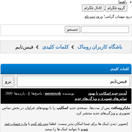
راهنما
گروه تلگرام
کانال تلگرام
درود مهمان گرامی!
ورود
ثبت نام
باشگاه کاربران روماک
کلمات کلیدی
فیس‌تایم
کلمات کلیدی
آپدیت جدید اسکایپ با بهبود
نویسنده:
mesterweb
- پاسخ‌ها:
0
- بازدید‌ها: 2600
تماس‌های تصویری و ویژگی‌های جدید
مایکروسافت
پس از مدت‌ها، نسخه‌ی جدید
اسکایپ
را با بهبودهای فراوان در بخش تماس
تصویری و ویژگی‌های جدید منتشر کرد.
[تصویر: دیدن لینک ها برای شما امکان پذیر نیست. لطفا
ثبت نام کنید
یا
وارد حساب خود
شوید
تا بتوانید لینک ها را ببینید.