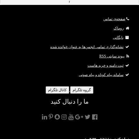
]
[align=justify]مایکروسافت از سال گذشته در حال تغییر و بازطراحی اپلیکیشن محبوب
صفحه‌ی تماس
خود، اسکایپ است. اهالی ردموند پس از مدت‌ها نسخه‌ی جدیدی از اسکایپ را با موارد
بهبودیافته‌ی بی‌شمار و ویژگی‌های جدید منتشر کردند. در نسخه‌ی جدید اسکایپ، مواردی
روماک
چون افزایش کیفیت تماس ویدیویی، قابلیت
بایگانی
نشانه‌گذاری تمامی انجمن‌ها به عنوان خوانده شده
پیوند سایتی RSS
ثبت دامنه و خرید هاست
سامانه پیام کوتاه و پیام صوتی
گروه تلگرام
کانال تلگرام
ما را دنبال کنید