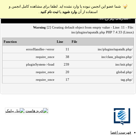
شما عضو این انجمن نبوده یا وارد نشده اید. لطفا برای مشاهده کامل انجمن و
استفاده از آن
وارد شوید
یا
ثبت نام کنید
.
اخطار‌های زیر رخ داد:
Warning
[2] Creating default object from empty value - Line: 11 - File:
inc/plugins/tapatalk.php PHP 7.4.33 (Linux)
Function
Line
File
errorHandler->error
11
/inc/plugins/tapatalk.php
require_once
38
/inc/class_plugins.php
pluginSystem->load
239
/inc/init.php
require_once
20
/global.php
require_once
17
/tag.php
فهرست اعضا