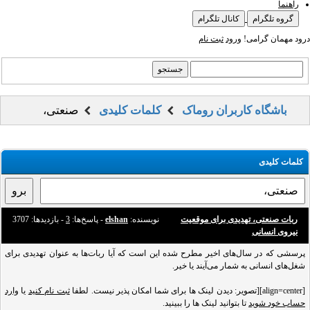
راهنما
گروه تلگرام
کانال تلگرام
درود مهمان گرامی!
ورود
ثبت نام
باشگاه کاربران روماک
کلمات کلیدی
صنعتی،
کلمات کلیدی
ربات صنعتی، تهدیدی برای موقعیت
نویسنده:
elshan
- پاسخ‌ها:
3
- بازدید‌ها: 3707
نیروی انسانی
پرسشی که در سال‌های اخیر مطرح شده این است که آیا ربات‌ها به عنوان تهدیدی برای
شغل‌های انسانی به شمار می‌آیند یا خیر.
[align=center][تصویر: دیدن لینک ها برای شما امکان پذیر نیست. لطفا
ثبت نام کنید
یا
وارد
حساب خود شوید
تا بتوانید لینک ها را ببینید.