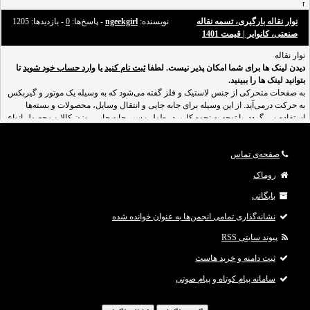
]
نوار نقاله بارگیری، تسمه نقاله
نویسنده:
ngeekgirl
- پاسخ‌ها:
0
- بازدید‌ها: 1205
در بسیاری از گزارش‌های خبری مربوط به ربات‌ها، کمی وضعیت طنزآمیز وجود دارد. اینکه
صنعتی، کانوایر | قیمت 1401
ربات‌ها‌ی سرکش در آینده به ما نیازی نداشته باشند و یک آخرالزمان رباتی اتفاق بیفتد، شاید
نوار نقاله
مضحک به نظر برسد. از سویی دیگر، بسیاری از مردم دغدغه‌های واقعی‌تری در مورد
دیدن لینک ها برای شما امکان پذیر نیست. لطفا
ربات‌ها دارند. مردم نگران این موضوع هستند که در آ
ثبت نام کنید
یا
وارد حساب خود شوید
تا
بتوانید لینک ها را ببینید.
به صفحات متحرکی از جنس لاستیک و فلز گفته می‌شود که به وسیله یک موتور و گیربکس
به حرکت درمی‌آید. از این وسیله برای جابه‌ جایی و انتقال وسایل، محصولات و بسته‌ها
استفاده می‌ گردد. با توجه به نحوه کاربرد، طول مسیر جابه‌ جایی، وزن کالا و محصول انواع
نوار نقاله متفاوت است. به‌عنوان‌مثال نوار نقاله‌ صنعتی که در یک شرکت الکترونیکی برای
جابه‌جایی آی‌
صفحه‌ی تماس
روماک
بایگانی
نشانه‌گذاری تمامی انجمن‌ها به عنوان خوانده شده
پیوند سایتی RSS
ثبت دامنه و خرید هاست
سامانه پیام کوتاه و پیام صوتی