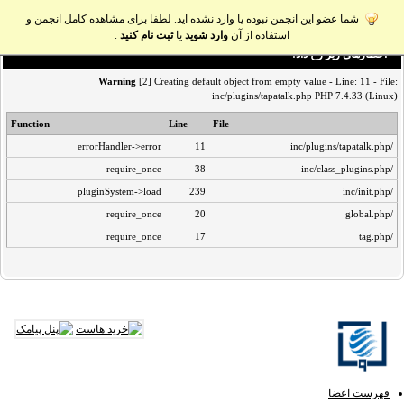
شما عضو این انجمن نبوده یا وارد نشده اید. لطفا برای مشاهده کامل انجمن و
استفاده از آن
وارد شوید
یا
ثبت نام کنید
.
اخطار‌های زیر رخ داد:
Warning
[2] Creating default object from empty value - Line: 11 - File:
inc/plugins/tapatalk.php PHP 7.4.33 (Linux)
Function
Line
File
errorHandler->error
11
/inc/plugins/tapatalk.php
require_once
38
/inc/class_plugins.php
pluginSystem->load
239
/inc/init.php
require_once
20
/global.php
require_once
17
/tag.php
فهرست اعضا