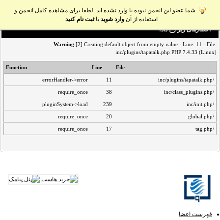
شما عضو این انجمن نبوده یا وارد نشده اید. لطفا برای مشاهده کامل انجمن و
استفاده از آن
وارد شوید
یا
ثبت نام کنید
.
اخطار‌های زیر رخ داد:
Warning
[2] Creating default object from empty value - Line: 11 - File:
inc/plugins/tapatalk.php PHP 7.4.33 (Linux)
Function
Line
File
errorHandler->error
11
/inc/plugins/tapatalk.php
require_once
38
/inc/class_plugins.php
pluginSystem->load
239
/inc/init.php
require_once
20
/global.php
require_once
17
/tag.php
فهرست اعضا