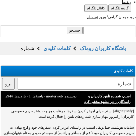
راهنما
گروه تلگرام
کانال تلگرام
درود مهمان گرامی!
ورود
ثبت نام
باشگاه کاربران روماک
کلمات کلیدی
شماره‌
کلمات کلیدی
اسنپ شماره‌ تلفن کاربران و
نویسنده:
mesterweb
- پاسخ‌ها:
1
- بازدید‌ها: 2944
رانندگان را در مشهد مخفی کرد
[align=justify] اسنپ برای امن‌تر کردن سفرها و رعایت هر چه بیشتر حریم خصوصی
کاربران از امروز پنهان‌سازی شماره‌های تلفن را فعال کرده است.
سامانه هوشمند حمل‌ونقل اسنپ در راستای امن‌تر کردن سفرهای خود و ارج نهادن به
حریم خصوصی کاربران خود (اعم از مسافر و راننده) از سیستم جدیدی به نام «پنهان‌سازی