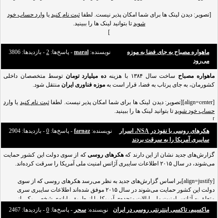
تجاری نام برده می‌شود در سال ۲۰۱۲ مورد هجوم هکرها قرار گرفت و میلیون‌ها رمز عبور
و اطلاعات
[تصویر: دیدن لینک ها برای شما امکان پذیر نیست. لطفا
ثبت نام کنید
یا
وارد حساب خود
شوید
تا بتوانید لینک ها را ببینید.
]
گزارش‌های منتشرشده نشان از این دارند که روس‌ها با طراحی یک
بات‌نت
برای انجام
ماهواره‌ مصباح به جای فضا به موزه
نویسنده:
maral
- پاسخ‌ها:
2
- بازدید‌ها: 3806
کلیک‌های تقلبی، بزرگ‌ترین کلاه‌برداری تاریخ اینترنت را از آگهی‌دهندگان و ناشران انجام
می‌رود
داده‌اند.
[align=justify]
ماهواره مصباح
ساخت سال ۱۳۸۴ با هزینه
ده میلیارد تومان
توسط متخصصان داخلی
کشورمان، به جای پرتاب به فضا، قرار است به
موزه‌ فناوری ایران
منتقل شود.
هکرهای روس با طراحی و توسعه‌ی یک بات‌نت (بات‌نت‌ شبکه‌ای است که با در اختیار
گرفتن مجموعه
[align=center][تصویر: دیدن لینک ها برای شما امکان پذیر نیست. لطفا
ثبت نام کنید
یا
وارد
حساب خود شوید
تا بتوانید لینک ها را ببینید.
]
هکرهای روسی با نفوذ در NSA، اسرار
نویسنده:
farnaz
- پاسخ‌ها:
0
- بازدید‌ها: 2904
روز دوشنبه 12 تیرماه 96 در نشست خبری که به منظور امضای تفاهم‌نامه همکاری بین
سایبری آمریکا را به سرقت بردند
سازمان فضایی ایران و سازمان جغرافیایی در محل سازمان فضایی برگزار شد، اعلام شد
گزارش‌های جدید نشان از این دارند که
هکرهای روسی
که قرار است ماهواره مصباح به موزه فناوری منتقل شود.
که از سوی دولت این کشور حمایت
می‌شوند، در سال ۲۰۱۵ اطلاعات سایبری آژانس امنیت ملی آمریکا را سرقت کرده‌‌اند.
مجتبی سرادقی،معاون سازمان فضایی کش
[align=justify]بر اساس گزارش‌های جدید به نظر می‌رسد هکرهای روسی که از سوی
دولت این کشور حمایت می‌شوند در سال ۲۰۱۵ موفق شده‌اند اطلاعات سایبری سری
متعلق به آژانس امنیت ملی ایالات متحده‌ی آمریکا را از طریق رایانه‌ی شخصی یکی از
کارکنان کمپانی‌های قراردادی به سرقت ببرند.
ماکسیم، تاکسی اینترنتی روسی در ایران
نویسنده:
سحر
- پاسخ‌ها:
0
- بازدید‌ها: 2467