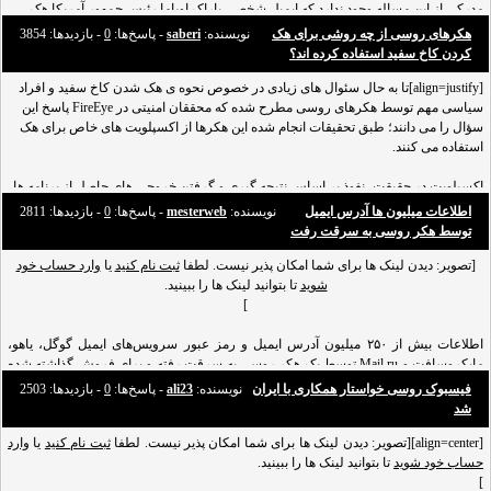
مدرکی از این مساله وجود ندارد که ایمیل شخصی باراک اوباما رئیس جمهور آمریکا هک
شده است ولی هکرهای روسی توانسته اند ایمیل های طبقه بندی نشده و غیرمحرمانه
هکرهای روسی از چه روشی برای هک
نویسنده:
saberi
- پاسخ‌ها:
0
- بازدید‌ها: 3854
اوباما را بخوانند. ای
کردن کاخ سفید استفاده کرده اند؟
[align=justify]تا به حال سئوال های زیادی در خصوص نحوه ی هک شدن کاخ سفید و افراد
سیاسی مهم توسط هکرهای روسی مطرح شده که محققان امنیتی در FireEye پاسخ این
سؤال را می دانند؛ طبق تحقیقات انجام شده این هکرها از اکسپلویت های خاص برای هک
استفاده می کنند.
اکسپلویت در حقیقت، نفوذ بر اساس نتیجه گیری و گرفتن خروجی های حاصل از برنامه ها
و ابزارها است. به عبارت دیگر اکسپلویت کدی برای سوء استفاده از حفره های امنیتی در
اطلاعات میلیون ها آدرس ایمیل
نویسنده:
mesterweb
- پاسخ‌ها:
0
- بازدید‌ها: 2811
برنامه های کاربردی سیستم عامل ها، هسته سیستم عامل ها، وب سرور و در کل نرم
توسط هکر روسی به سرقت رفت
افزارهای موجود
[تصویر: دیدن لینک ها برای شما امکان پذیر نیست. لطفا
ثبت نام کنید
یا
وارد حساب خود
شوید
تا بتوانید لینک ها را ببینید.
]
اطلاعات بیش از ۲۵۰ میلیون آدرس ایمیل و رمز عبور سرویس‌های ایمیل گوگل، یاهو،
مایکروسافت و Mail.ru توسط یک هکر روسی به سرقت رفته و برای فروش گذاشته شده
است.
فیسبوک روسی خواستار همکاری با ایران
نویسنده:
ali23
- پاسخ‌ها:
0
- بازدید‌ها: 2503
[align=justify]شرکت هولد سکیوریتی طی گزارشی به رویترز اعلام کرده است که این درز
شد
اطلاعات شامل اکثر حساب‌های سرویس ایمیل مشهور روسی Mail.ru و بسیاری از
[align=center][تصویر: دیدن لینک ها برای شما امکان پذیر نیست. لطفا
ثبت نام کنید
یا
آدرس‌های ایمیل گوگل، یاهو و مایکروسافت می‌شود. این شرکت امنیتی هنگامی به این درز
وارد
حساب خود شوید
اطلاعاتی پی برد که
تا بتوانید لینک ها را ببینید.
]