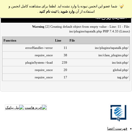
شما عضو این انجمن نبوده یا وارد نشده اید. لطفا برای مشاهده کامل انجمن و
استفاده از آن
وارد شوید
یا
ثبت نام کنید
.
اخطار‌های زیر رخ داد:
Warning
[2] Creating default object from empty value - Line: 11 - File:
inc/plugins/tapatalk.php PHP 7.4.33 (Linux)
Function
Line
File
errorHandler->error
11
/inc/plugins/tapatalk.php
require_once
38
/inc/class_plugins.php
pluginSystem->load
239
/inc/init.php
require_once
20
/global.php
require_once
17
/tag.php
فهرست اعضا