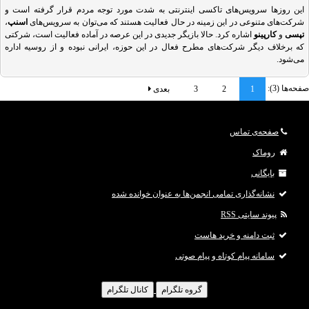
به گزارش وال استریت ژورنال که برگرفته ا
این روزها سرویس‌های تاکسی اینترنتی به شدت مورد توجه مردم قرار گرفته است و
شرکت‌های متنوعی در این زمینه در حال فعالیت هستند که می‌توان به سرویس‌های
اسنپ
،
تپسی
و
کارپینو
اشاره کرد. حالا بازیگر جدیدی در این عرصه در آماده فعالیت است، شرکتی
که برخلاف دیگر شرکت‌های مطرح فعال در این حوزه، ایرانی نبوده و از روسیه اداره
می‌شود.
[align=center][تصویر: دیدن لینک ها برای شما امکان پذیر نیست. لطفا
ثبت نام کنید
یا
وارد
صفحه‌ها (3):
1
2
3
بعدی
حساب خود شوید
تا بتوانید لینک ها را ببینید.
]
صفحه‌ی تماس
سرویس سفارش آنلاین تاکسی «
ماکسیم
» مد
روماک
بایگانی
نشانه‌گذاری تمامی انجمن‌ها به عنوان خوانده شده
پیوند سایتی RSS
ثبت دامنه و خرید هاست
سامانه پیام کوتاه و پیام صوتی
گروه تلگرام
کانال تلگرام