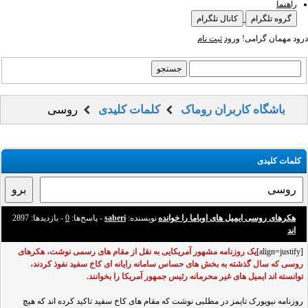
راهنما
گروه تلگرام
کانال تلگرام
درود مهمان گرامی!
ورود
ثبت نام
باشگاه کاربران روماک
کلمات کلیدی
روسی
کلمات کلیدی
هکرهای روسی ایمیل های اوباما را خوانده
نویسنده:
saberi
- پاسخ‌ها:
0
- بازدید‌ها: 2897
اند
[align=justify]
یک روزنامه مشهور آمریکایی به نقل از مقام های رسمی نوشت، هکرهای
روسی که سال گذشته به بخش های حساس سامانه رایانه ای کاخ سفید نفوذ کردند،
توانسته اند ایمیل های غیر محرمانه رئیس جمهور آمریکا را بخوانند.
روزنامه نیویورک تایمز در مطلبی نوشت که مقام های کاخ سفید تاکید کرده اند که هیچ