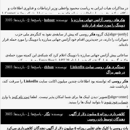
در مذاکرات هیات ایرانی به ریاست محمود واعظی وزیر ارتباطات و فناوری اطلاعات و
نیکلای نیکیفروف وزیر ارتباطات و رسانه های جمعی روسیه، تمایل شبکه مجازی Contact یا
فیس بوک روسی برای همکاری با ایران و شبکه های همتای ایرانی اعلام شد.
هکرهای روسی آژانس جهانی مبارزه با
نویسنده:
hoboot
- پاسخ‌ها:
0
- بازدید‌ها: 3105
دوپینگ را مورد حمله قرار دادند
به گزارش کلیک، در بخشی از نشست هیات ایرانی و روسی که امروز (چهارشنبه) با حضور
[align=justify]یک گروه
هکر
روسی که پیش از سابقه‌ی نفوذ به کنگره‌ی ملی حزب
مهدی سنایی سفیر جمهوری اسلامی ایران در مسکو برگزار شد، بخش مختلف همکاری
های ارتباطی، اینترنتی، فضای مجاز
دموکرات را دارند، در جدیدترین اقدام خود آژانس جهانی مبارزه با دوپینگ را مورد حمله قرار
داده‌اند.
ساعاتی پیش آژانس جهانی مبارزه با دوپینگ اعلام کرد که شبکه‌ی این کمیته مورد حمله‌ی
هکری گروهی قرار گرفته که خود را با نام APT 28 یا Fancy Bear معرفی می‌کند.
این گروه با نفوذ در بانک اطلاعاتی آژانس مبارزه با دوپینگ اطلاعاتی را در مورد ورزشکاران
دستگیری هکر روسی سایت LinkedIn
نویسنده:
elshan
- پاسخ‌ها:
0
- بازدید‌ها: 2803
جهان به سرقت برده‌اند که از نظر پزشکی اطلاعات محرمانه به شمار می‌روند. شمار
در شهر پراگ
هکر روسی
که توانسته بود اطلاعات چندین میلیون اکانت سایت
LinkedIn
را سرقت کند،
بازداشت شد.
[align=center][تصویر: دیدن لینک ها برای شما امکان پذیر نیست. لطفا
ثبت نام کنید
یا
وارد
حساب خود شوید
تا بتوانید لینک ها را ببینید.
]
کلاهبرداری روزانه ۵ میلیون دلار از آگهی
نویسنده:
نگار
- پاسخ‌ها:
1
- بازدید‌ها: 3605
ماجرای هک شدن اکانت‌ها و سرقت اطلاعات شخصی کاربران سایت LinkedIn یکی از
دهندگان توسط بات روسی
بزرگترین و جنجالی‌ترین اخبار دنیای اینترنت در سال ۲۰۱۲ بود.
بات روسی با کلیک های تقلبی روزانه ۵ میلیون دلار از آگهی دهندگان کلاهبرداری می‌کرد
LinkedIn که از آن به عنوان شبکه‌ی اجتماعی با محوریت ارائه رزومه‌ی کار و انجام امور