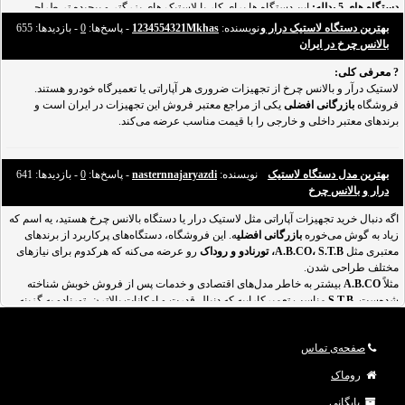
دستگاه های 5 پداله:
این دستگاه ها برای کار با لاستیک های بزرگتر و پیچیده تر طراحی
شده اند و دارای یک بازوی چرخشی برای دسترسی بهتر به همه قسمت های
بهترین دستگاه لاستیک درار و
نویسنده:
1234554321Mkhas
- پاسخ‌ها:
0
- بازدید‌ها: 655
بالانس چرخ در ایران
? معرفی کلی:
لاستیک‌ درآر و بالانس چرخ از تجهیزات ضروری هر آپاراتی یا تعمیرگاه خودرو هستند.
فروشگاه
بازرگانی افضلی
یکی از مراجع معتبر فروش این تجهیزات در ایران است و
برندهای معتبر داخلی و خارجی را با قیمت مناسب عرضه می‌کند.
✅
بهترین مدل دستگاه لاستیک
بهترین برندهای لاستیک‌ درآر
نویسنده:
nasternnajaryazdi
- پاسخ‌ها:
0
- بازدید‌ها: 641
برند
درار و بالانس چرخ
ویژگی‌ها و مزایا
A.B.CO
اگه دنبال خرید تجهیزات آپاراتی مثل لاستیک‌ درار یا دستگاه بالانس چرخ هستید، یه اسم که
تنوع مدل‌های سبک و سنگین (مثل F578، F581)، گارانتی، آموزش کار، پشتیبانی قوی.
زیاد به گوش می‌خوره
بازرگانی افضلی
ه. این فروشگاه، دستگاه‌های پرکاربرد از برندهای
S.T.B
معتبری مثل
A.B.CO، S.T.B، تورنادو و روداک
رو عرضه می‌کنه که هرکدوم برای نیازهای
مدل‌های ۳ و ۴ پداله و کمرشکن، موتور قدرتمند، ایمنی بالا، خدمات پس از فروش.
مختلف طراحی شدن.
[b]Tornado[
مثلاً
A.B.CO
بیشتر به خاطر مدل‌های اقتصادی و خدمات پس از فروش خوبش شناخته
شده‌ست.
S.T.B
مناسب تعمیرکاراییه که دنبال قدرت و امکانات بالاترن. تورنادو یه گزینه
حرفه‌ای برای کارهای سنگینه، هم سبک داره هم سنگین.
صفحه‌ی تماس
روماک
بایگانی