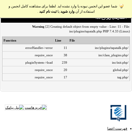
شما عضو این انجمن نبوده یا وارد نشده اید. لطفا برای مشاهده کامل انجمن و
استفاده از آن
وارد شوید
یا
ثبت نام کنید
.
اخطار‌های زیر رخ داد:
Warning
[2] Creating default object from empty value - Line: 11 - File:
inc/plugins/tapatalk.php PHP 7.4.33 (Linux)
Function
Line
File
errorHandler->error
11
/inc/plugins/tapatalk.php
require_once
38
/inc/class_plugins.php
pluginSystem->load
239
/inc/init.php
require_once
20
/global.php
require_once
17
/tag.php
فهرست اعضا