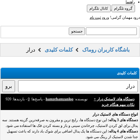
راهنما
گروه تلگرام
کانال تلگرام
درود مهمان گرامی!
ورود
ثبت نام
باشگاه کاربران روماک
کلمات کلیدی
درار
کلمات کلیدی
دستگاه های لاستیک درار +
نویسنده:
hamzehamzanloo
- پاسخ‌ها:
0
- بازدید‌ها: 920
نکات مهم هنگام خرید
انواع دستگاه های لاستیک درار
دستگاه های 3 پداله:
این نوع دستگاه ها، رایج ترین و مقرون به صرفه‌ترین گزینه هستند. سه
پدال برای لق کردن لاستیک، چرخاندن سینی و باز و بسته کردن فک ها استفاده می شود.
دستگاه های 4 پداله:
این دستگاه ها یک پدال اضافی برای شوک باد دارند که باعث تسهیل
جدا شدن لاستیک از رینگ می شود.