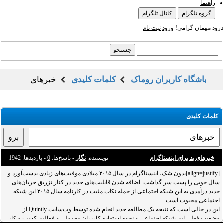
راهنما
گروه تلگرام
کانال تلگرام
درود مهمان گرامی!
ورود
ثبت نام
باشگاه کاربران روماک
کلمات کلیدی
خبرهای
کلمات کلیدی
خبرهای بد برای اینستاگرام
نویسنده:
نگار
- پاسخ‌ها:
0
- بازدید‌ها: 1942
[align=justify]بدون شک، اینستاگرام در سال ۲۰۱۵ میلادی موفیت‌های زیادی بدست‌آورد و
سال خوبی را پست سر گذاشت. اضافه شدن قابلیت‌های جدید در کنار تزریق جریان‌های
جدید درآمدی به این شبکه اجتماعی از جمله نکات مثبت در کارنامه سال ۲۰۱۵ این شبکه
اجتماعی محبوب است.
این در حالی است که نتیجه یک مطالعه جدید انجام شده توسط وب‌سایت Quintly از
وضعیت فعلی این شبکه اجتماعی و نحوه استفاده کاربران معمولی و فعالین کسب و کار