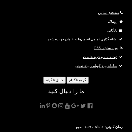
از آن، خبرهای چندان امیدوارکننده‌ای را برای مسئولان اینستاگرام دربر ندارد.
Quintly با تحلیل
صفحه‌ی تماس
روماک
بایگانی
نشانه‌گذاری تمامی انجمن‌ها به عنوان خوانده شده
پیوند سایتی RSS
ثبت دامنه و خرید هاست
سامانه پیام کوتاه و پیام صوتی
گروه تلگرام
کانال تلگرام
ما را دنبال کنید
زمان کنونی:
۰۵/۵/۱۶، ۰۸:۵۹ صبح