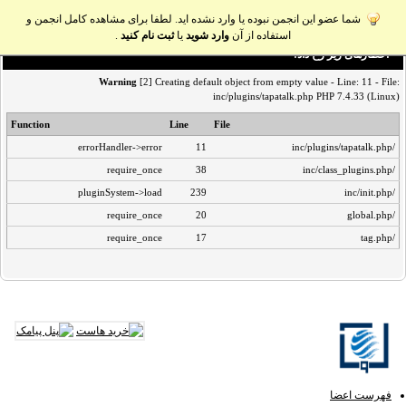
شما عضو این انجمن نبوده یا وارد نشده اید. لطفا برای مشاهده کامل انجمن و
استفاده از آن
وارد شوید
یا
ثبت نام کنید
.
اخطار‌های زیر رخ داد:
Warning
[2] Creating default object from empty value - Line: 11 - File:
inc/plugins/tapatalk.php PHP 7.4.33 (Linux)
Function
Line
File
errorHandler->error
11
/inc/plugins/tapatalk.php
require_once
38
/inc/class_plugins.php
pluginSystem->load
239
/inc/init.php
require_once
20
/global.php
require_once
17
/tag.php
فهرست اعضا