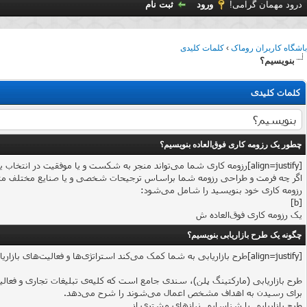
درود مهمان گرامی!
ورود
ثبت نام
باشگاه کاربران روماک
›
کلمات کلیدی
بنویسیم؟
کلمات کلیدی
چطور یک رزومه‌ کاری فوق‌العاده بنویسیم؟
[align=justify]رزومه‌‍ کاری شما می‌تواند منجر به شکست و یا موفقیت در انتخاب یک شغل شود، بنابراین ضروری است که زمانی را برای تکمیل توانایی‌های حرفه‌ای خود در رزومه‌ کاری و اطمینان از صحت آن‌ها اختصاص دهید.
اگر چه فرمت و طراحی رزومه شما براساس ترجیحات شخصی و یا صنایع مختلف متفاوت ا
رزومه‌ کاری خود بنویسید را شامل می‌شود:
[b]
یک رزومه‌ کاری فوق‌العاده ش
چگونه یک طرح بازاریابی بنویسیم؟
[align=justify]طرح بازاریابی به شما کمک می‌کند استراتژی‌ها و فعالیت‌های بازاریابی شرکتتان را به‌طور مؤثر روی بازار هدف متمرکز کنید و مشتریان پایه‌ی کسب‌وکارتان را افزایش دهید.
طرح بازاریابی (مارکتینگ پلن)، سندی جامع است که کلیه‌ی تبلیغات تجاری و فعالی
برای رسیدن به اهداف مشخص اعمال می‌شوند را شرح می‌دهد.
طرح بازاریابی با شناسایی نیازهای مشتری از