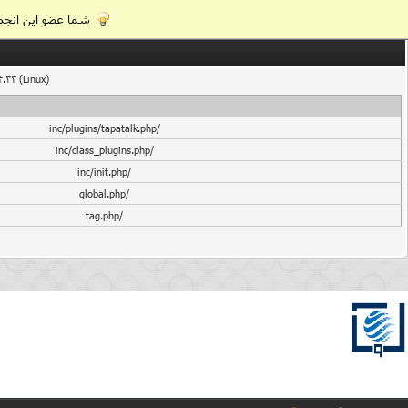
شما عضو این انجمن
4.33 (Linux)
/inc/plugins/tapatalk.php
/inc/class_plugins.php
/inc/init.php
/global.php
/tag.php