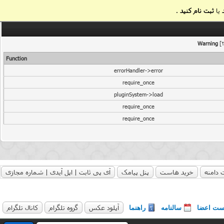
یا
ثبت نام کنید
.
Warning
[2
Function
errorHandler->error
require_once
pluginSystem->load
require_once
require_once
 دامنه
خرید هاست
پنل پیامک
آی پی ثابت | اپل آیدی | شماره مجازی
آپلود عکس
گروه تلگرام
کانال تلگرام
ست اعضا
سالنامه
راهنما