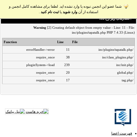
شما عضو این انجمن نبوده یا وارد نشده اید. لطفا برای مشاهده کامل انجمن و
استفاده از آن
وارد شوید
یا
ثبت نام کنید
.
اخطار‌های زیر رخ داد:
Warning
[2] Creating default object from empty value - Line: 11 - File:
inc/plugins/tapatalk.php PHP 7.4.33 (Linux)
Function
Line
File
errorHandler->error
11
/inc/plugins/tapatalk.php
require_once
38
/inc/class_plugins.php
pluginSystem->load
239
/inc/init.php
require_once
20
/global.php
require_once
17
/tag.php
فهرست اعضا