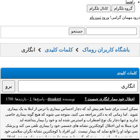
راهنما
گروه تلگرام
کانال تلگرام
درود مهمان گرامی!
ورود
ثبت نام
باشگاه کاربران روماک
کلمات کلیدی
انگاری
کلمات کلیدی
اختلال خود بیمار انگاری چیست ؟
نویسنده:
drzakeri
- پاسخ‌ها:
1
- بازدید‌ها: 1708
ممکن است برای شما هم پیش آید که دچار احساس بیماری یا ترس از ابتلا به یک بیماری
شوید . اما زمانی که به دکتر مراجعه می کنید، متوجه می شوید که هیچ گونه بیماری خاصی
ندارید و تنها دچار یک نوع اضطراب و استرس شده اید و خود را بیمار پنداشته اید .
فرد مبتلا به این اختلال کوچکترین نشانه های جسمی خود را بیماری تلقی می کند و پزشک
نمی تواند او را قانع نماید که بیمار نیست . این افراد با کوچکترین نشانه نگران سلامتی خود
می شوند و به این باور می رسند که یک بیماری جدی دارند و نیازمند درمان هستند . اختلال