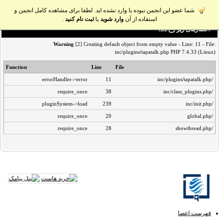
شما عضو این انجمن نبوده یا وارد نشده اید. لطفا برای مشاهده کامل انجمن و
استفاده از آن
وارد شوید
یا
ثبت نام کنید
.
اخطار‌های زیر رخ داد:
Warning
[2] Creating default object from empty value - Line: 11 - File:
inc/plugins/tapatalk.php PHP 7.4.33 (Linux)
Function
Line
File
errorHandler->error
11
/inc/plugins/tapatalk.php
require_once
38
/inc/class_plugins.php
pluginSystem->load
239
/inc/init.php
require_once
20
/global.php
require_once
28
/showthread.php
فهرست اعضا