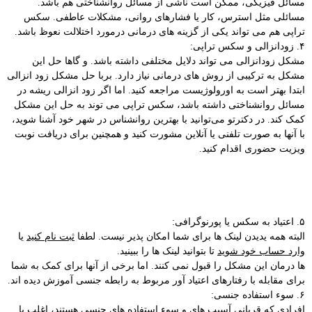
مسائل فیزیکی، ممکن است ناشی از مسائل روانشناختی هم باشد.
مسائلی مثل استرس، کار یا فشارهای روانی، مشکلات عاطفی. سکس
تراپی هم می تواند یکی از گزینه های درمانی درمورد اختلالت نعوظ باشد.
۴. زودانزالی و سکس تراپی:
مشکل زودانزالی می تواند دلایل مختلفی داشته باشد. و گاها حل این
مشکل به ترکیبی از روش های درمانی نیاز دارد. بربا حل مشکل زود انزالی
ابتدا بهتر است به اورولوژیست مراجعه کنید. اما اگر زود انزالی ریشه در
مسائل روانشناختی داشته باشد، سکس تراپی می توند به حل این مشکل
کمک کند. در دکترتو می‌توانید با بهترین روانشناس در شهر خود آشنا شوید،
با آنها به صورت تلفنی یا آنلاین مشورت کنید و همچنین برای دریافت نوبت
ویزیت حضوری اقدام کنید.
۵. اعتیاد به سکس یا پورنوگرافی:
البته همه یدیدن لینک ها برای شما امکان پذیر نیست. لطفا
ثبت نام کنید
یا
وارد حساب خود شوید
تا بتوانید لینک ها را ببینید.
ها درمان این مشکل را قبول نمی کنند. اما برخی از آنها برای کمک به شما
برای مقابله با رفتارهای اعتیاد آور مربوط به رابطه جنسی آموزش‌ دیده اند.
۶. سوء استفاده جنسی:
افرادی که قربانی آسیب های و سوء استفاده های جنسی هستند، اغلب با