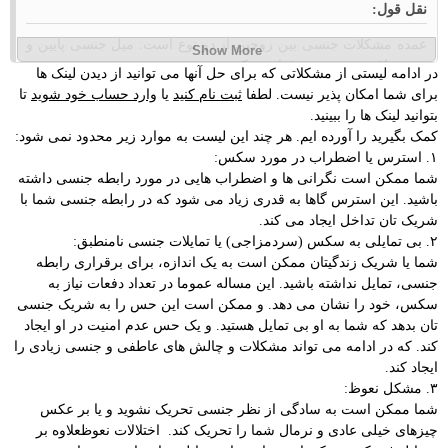
نقل قول:
عمده مشکلات جنسی بین زوجین از دو نوع است: میل جنسی پایین و
عدم توافق زوجین در دفعات سکس.
در ادامه لیستی از مشکلاتی که برای حل آنها می توانید از دیدن لینک ها
برای شما امکان پذیر نیست. لطفا
ثبت نام کنید
یا
وارد حساب خود شوید
تا
بتوانید لینک ها را ببینید.
کمک بگیرید را آورده ایم. هر چند این لیست به موارد زیر محدود نمی شود:
۱. استرس یا اضطراب در مورد سکس:
شما ممکن است نگرانی‌ ها و اضطراب هایی در مورد رابطه جنسی داشته
باشید. این استرس گاها به قدری زیاد می شود که در رابطه جنسی شما با
شریک تان تداخل ایجاد می کند.
۲. بی تمایلی به سکس (سردمزاجی) یا تمایلات جنسی نامنطبق:
شما یا شریک زندگیتان ممکن است به یک اندازه، برای برقراری رابطه
جنسی، تمایل نداشته باشید. این مساله عموما در تعداد دفعات نیاز به
سکس، خود را نشان می دهد. و ممکن است این حس را به شریک جنسی
تان بدهد که شما به او بی تمایل هستید. و یک حس عدم امنیت در او ایجاد
کند. که در ادامه می تواند مشکلات و چالش های عاطفی و جنسی زیادی را
ایجاد کند.
۳. مشکل نعوظ:
شما ممکن است به سادگی از نظر جنسی تحریک نشوید و یا بر عکس
چیزهای خیلی عادی و نرمال شما را تحریک کند. اختلالات نعوظعلاوه بر