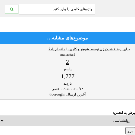
موضوع‌های مشابه…
برای ارضاء شدن زن توسط شوهر چکاری باید انجام داد؟
manaattari
2
پاسخ
1,777
بازدید
۰۰/۱۰/۱۲، ۰۱:۰۵ عصر
آخرین ارسال
:
tfoorooghi
پرش به انجمن: