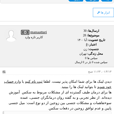
ابزار ها
ارسال‌ها:
30
manaattari
موضوع‌ها:
28
کاربر تازه وارد
تاریخ عضویت:
آبا ۱۴۰۰
اعتبار:
0
جنسیت:
زن
محل زندگی:
تهران
سپاس ها 0
سپاس شده 0 بار در 0 ارسال
۰۱/۴/۱۳، ۱۱:۲۳ صبح
#1
دیدن لینک ها برای شما امکان پذیر نیست. لطفا
ثبت نام کنید
یا
وارد حساب
خود شوید
تا بتوانید لینک ها را ببینید.
ها برای درمان طیف گسترده‌ ای از مشکلات مربوط به سکس آموزش
دیده‌اند. از نظر تجربی و به گفته روان درمانگران جنسی، عمده
سوءتفاهمات و مشکلات جنسی بین زوجین از دو نوع است: میل جنسی
پایین و عدم توافق زوجین در دفعات سکس.