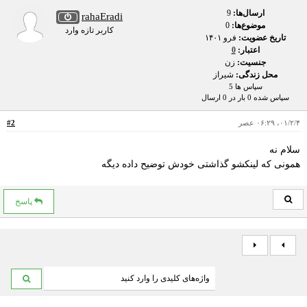
ارسال‌ها:
9
rahaEradi
موضوع‌ها:
0
کاربر تازه وارد
تاریخ عضویت:
فرو ۱۴۰۱
اعتبار:
0
جنسیت:
زن
محل زندگی:
شیراز
سپاس ها 5
سپاس شده 0 بار در 0 ارسال
۰۱/۲/۴، ۰۶:۲۹ عصر
#2
سلام نه
همونی که لینکشو گذاشتی خودش توضیح داده دیگه
پاسخ