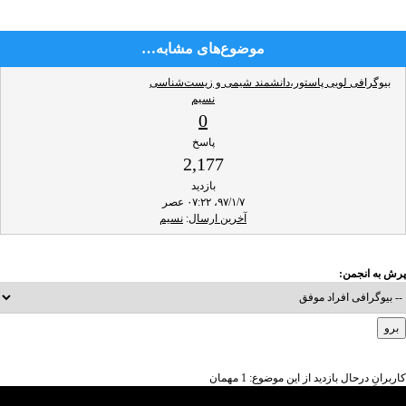
موضوع‌های مشابه…
بیوگرافی لویی پاستور،دانشمند شیمی و زیست‌شناسی
نسیم
0
پاسخ
2,177
بازدید
۹۷/۱/۷، ۰۷:۲۲ عصر
آخرین ارسال
:
نسیم
پرش به انجمن:
کاربرانِ درحال بازدید از این موضوع: 1 مهمان