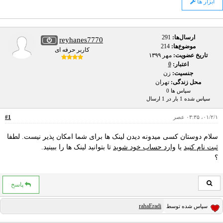
ابزار ها
ارسال‌ها:
291
reyhanes7770
موضوع‌ها:
214
کاربر حرفه ای
تاریخ عضویت:
مهر ۱۳۹۹
اعتبار:
0
جنسیت:
زن
محل زندگی:
تهران
سپاس ها 0
سپاس شده 1 بار در 1 ارسال
۰۱/۲/۱، ۰۳:۳۵ عصر
#1
سلام دوستان کسی میدونه دیدن لینک ها برای شما امکان پذیر نیست. لطفا
ثبت نام کنید
یا
وارد حساب خود شوید
تا بتوانید لینک ها را ببینید.
؟
پاسخ
rahaEradi
سپاس شده توسط