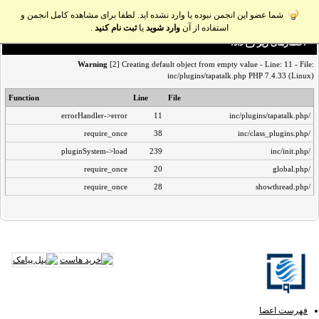
شما عضو این انجمن نبوده یا وارد نشده اید. لطفا برای مشاهده کامل انجمن و
استفاده از آن
وارد شوید
یا
ثبت نام کنید
.
اخطار‌های زیر رخ داد:
Warning
[2] Creating default object from empty value - Line: 11 - File:
inc/plugins/tapatalk.php PHP 7.4.33 (Linux)
Function
Line
File
errorHandler->error
11
/inc/plugins/tapatalk.php
require_once
38
/inc/class_plugins.php
pluginSystem->load
239
/inc/init.php
require_once
20
/global.php
require_once
28
/showthread.php
فهرست اعضا