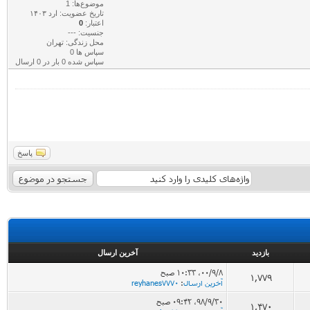
موضوع‌ها: 1
تاریخ عضویت: ارد ۱۴۰۳
اعتبار:
0
جنسیت: ---
محل زندگی: تهران
سپاس ها 0
سپاس شده 0 بار در 0 ارسال
پاسخ
بازدید
آخرین ارسال
۰۰/۹/۸، ۱۰:۳۳ صبح
1,779
آخرین ارسال
:
reyhanes7770
۹۸/۹/۳۰، ۰۹:۴۲ صبح
1,470