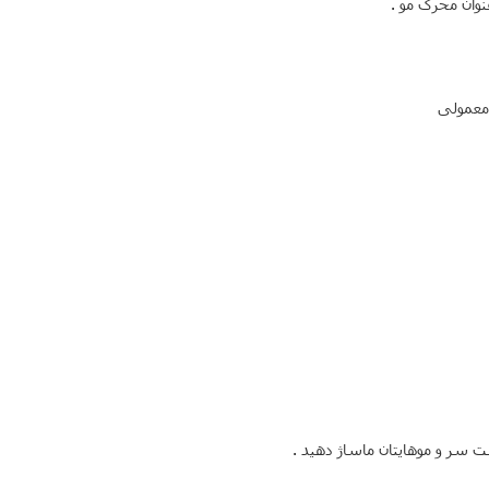
وان محرک مو .
معمولی
ت سر و موهایتان ماساژ دهید .