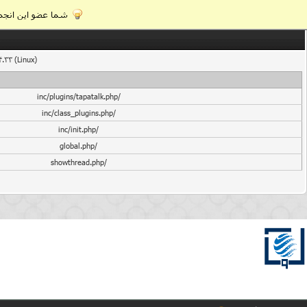
شما عضو این انجمن
4.33 (Linux)
/inc/plugins/tapatalk.php
/inc/class_plugins.php
/inc/init.php
/global.php
/showthread.php