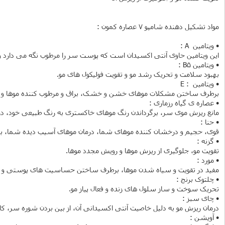
مواد تشکیل دهنده شامپو 7 عصاره کمون :
• ویتامین A :
این ویتامین حاوی آنتی اکسیدان است که پوست سر را مرطوب نگه می دارد
• ویتامین B5 :
بهبود سلامت و تحریک رشد مو و تقویت فولیکول های مو.
• ویتامین : E
برطرف ساختن مشکلات موهای خشن و خشک، براق و مرطوب کننده موها و 
• عصاره ی گیاه رزماری :
مانع ریزش موی سر، برگرداندن رنگ موهای خاکستری به رنگ طبیعی خود، 
• حنا :
قوی، حجیم و درخشان کننده موهای شما، درمان موهای آسیب دیده شما، بازگ
• گزنه :
تقویت مو، جلوگیری از ریزش موها و رویش مجدد موها.
• مورد :
مفید در تقویت و سیاه شدن موها، برطرف ساختن حساسیت های پوستی و قا
• چلتوک برنج :
تحریک سوخت و ساز سلول های زنده و فعال پیاز مو.
• چای سبز :
درمان ریزش مو به دلیل خاصیت آنتی اکسیدانی آن، از بین بردن شوره سر، 
• آویشن :