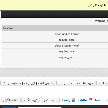
یا
ثبت نام کنید
.
Warning
[2
Function
errorHandler->error
require_once
pluginSystem->load
require_once
require_once
 دامنه
خرید هاست
پنل پیامک
آی پی ثابت | اپل آیدی | شماره مجازی
آپلود عکس
گروه تلگرام
کانال تلگرام
ست اعضا
سالنامه
راهنما