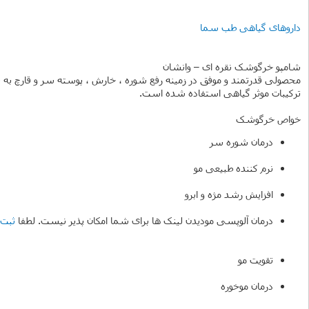
داروهای گیاهی طب سما
شامپو خرگوشک نقره ای – وانشان
محصولی قدرتمند و موفق در زمینه رفع شوره ، خارش ، پوسته سر و قارچ به
ترکیبات موثر گیاهی استفاده شده است.
خواص خرگوشک
درمان شوره سر
نرم کننده طبیعی مو
افزایش رشد مژه و ابرو
درمان آلوپسی مودیدن لینک ها برای شما امکان پذیر نیست. لطفا
ثبت 
تقویت مو
درمان موخوره