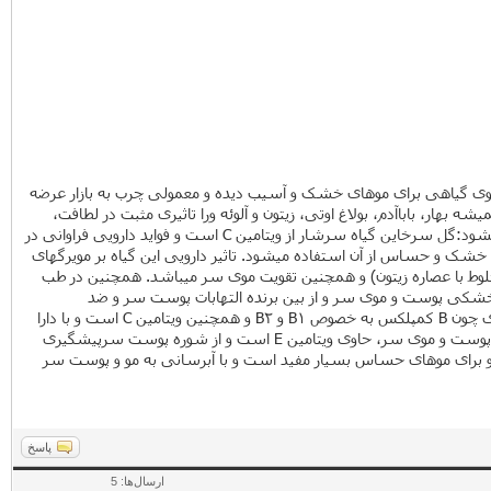
صوص موهای خشکشرکت علاج علاوه بر صابونهای با کیفیت گیاهی خود که مشتریان فراوانی را جذب نموده، 2 نوع شامپوی گیاهی برای موهای خشک و آسیب دیده و معمولی چرب به بازار عرضه
، باباآدم، بولاغ اوتی، زیتون و آلوئه ورا تاثیری مثبت در لطافت،
درخشندگی و رفع خشکی پوست سر و شکنندگی مو دارد.در ادامه در خصوص هریک از گیاهان مصرف شده در فرمول این شامپو مواردی کوتاه ارائه میشود:گل سرخاین گیاه سرشار از ویتامین C است و فواید دارویی فراوانی در
شک و حساس از آن استفاده میشود. تاثیر دارویی این گیاه بر مویرگهای
خلوط با عصاره زیتون) و همچنین تقویت موی سر میباشد. همچنین در طب
خشکی پوست و موی سر و از بین برنده التهابات پوست سر و ضد
شورهباباآدمدر طب سنتی کشورمان عصاره ریشه باباآدم برای جلوگیری از ریزش مو و تقویت آن توصیه اکید شده است.بولاغ اوتیشامل ویتامینهای زیادی چون B کمپلکس به خصوص B1 و B2 و همچنین ویتامین C است و با دارا
بودن املاحی چون گوگرد، فسفر، کلسیم و ید و همچنین آنتی بیوتیک گیاهی باعث تقویت موی سر میردد.زیتونلطیف کننده، نرم کننده و تقویت کننده پوست و موی سر، حاوی ویتامین E است و از شوره پوست سرپیشگیری
 خشک و شکننده بسیار مناسب است.آلوئه ورامرطوب کننده، التیام بخش و ترمیم کننده پوست و مو و حاوی ویتامین E و B است و برای موهای حساس بسیار مفید است و با آبرسانی به مو و پوست سر
پاسخ
ارسال‌ها: 5