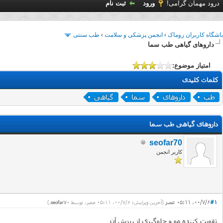
درود مهمان گرامی!
ورود
ثبت نام
باشگاه کاربران روماک
›
انجمن پزشکی و سلامت
›
طب سنتی
داروهای گیاهی طب سما
امتیاز موضوع:
کلمات کلیدی
طب
داروهای
سما
گیاهی
داروهای گیاهی طب سما
seofar70
کاربر انجمن
#1
۰۰/۷/۶، ۰۵:۱۱ عصر
(آخرین ویرایش: ۰۰/۷/۶، ۰۵:۱۱ عصر، توسط
seofar70
.)
تقویت کننده مو و جلوگیری از ریزش آن