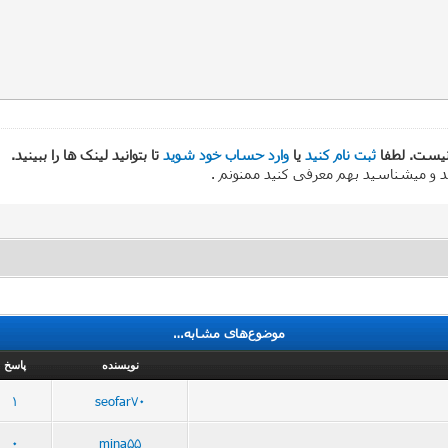
 نیست. لطفا
ثبت نام کنید
یا
وارد حساب خود شوید
تا بتوانید لینک ها را ببینید.
ید و میشناسید بهم معرفی کنید ممنونم .
موضوع‌های مشابه…
نویسنده
پاسخ
1
seofar70
0
mina55