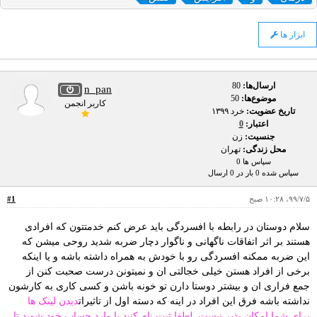
ابزار ها
ارسال‌ها:
80
n_pan
موضوع‌ها:
50
کاربر انجمن
تاریخ عضویت:
خرد ۱۳۹۹
اعتبار:
0
جنسیت:
زن
محل زندگی:
تهران
سپاس ها 0
سپاس شده 0 بار در 0 ارسال
۹۹/۷/۵، ۱۰:۲۸ صبح
#1
سلام دوستان در رابطه با افسردگی باید عرض کنم خدمتتون که افرادی
هستند بر اثر اتفاقات ناگهانی و ناگوار دچار ضربه شدید روحی میشن که
این ضربه ممکنه افسردگی رو با خودش به همراه داشته باشه و یا اینکه
برخی از افراد هستن خیلی خجالتی ان و نمیتونن درست صحبت کنن از
جمع فراری ان و بیشتر دوستا دارن تو خونه باشن و کسی کاری به کارشون
نداشته باشه فرق این افراد در اینه که دسته اول از تاثیرات
دیدن لینک ها
برای شما امکان پذیر نیست. لطفا
ثبت نام کنید
یا
وارد حساب خود شوید
تا