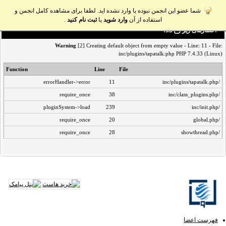
شما عضو این انجمن نبوده یا وارد نشده اید. لطفا برای مشاهده کامل انجمن و
استفاده از آن
وارد شوید
یا
ثبت نام کنید
.
اخطار‌های زیر رخ داد:
Warning
[2] Creating default object from empty value - Line: 11 - File:
inc/plugins/tapatalk.php PHP 7.4.33 (Linux)
Function
Line
File
errorHandler->error
11
/inc/plugins/tapatalk.php
require_once
38
/inc/class_plugins.php
pluginSystem->load
239
/inc/init.php
require_once
20
/global.php
require_once
28
/showthread.php
فهرست اعضا