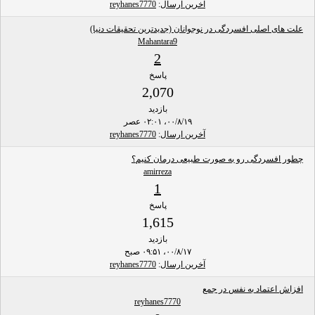
آخرین ارسال
:
reyhanes7770
علت های اصلی افسردگی در نوجوانان (جدیدترین تحقیقات دنیا)
Mahantara9
2
پاسخ
2,070
بازدید
۰۰/۸/۱۹، ۰۲:۰۱ عصر
آخرین ارسال
:
reyhanes7770
چطور افسردگی رو به صورت طبیعی درمان کنیم؟
amirreza
1
پاسخ
1,615
بازدید
۰۰/۸/۱۷، ۰۹:۵۱ صبح
آخرین ارسال
:
reyhanes7770
افزاش اعتماد به نفس در جمع
reyhanes7770