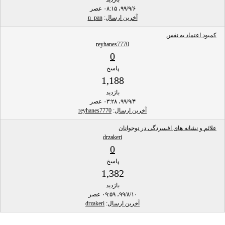
۹۹/۹/۶، ۰۸:۱۵ عصر
آخرین ارسال
:
n_pan
کمبود اعتماد به نفس
reyhanes7770
0
پاسخ
1,188
بازدید
۹۹/۹/۴، ۰۳:۲۸ عصر
آخرین ارسال
:
reyhanes7770
علائم و نشانه های افسردگی در نوجوانان
drzakeri
0
پاسخ
1,382
بازدید
۹۹/۸/۱۰، ۰۹:۵۹ عصر
آخرین ارسال
:
drzakeri