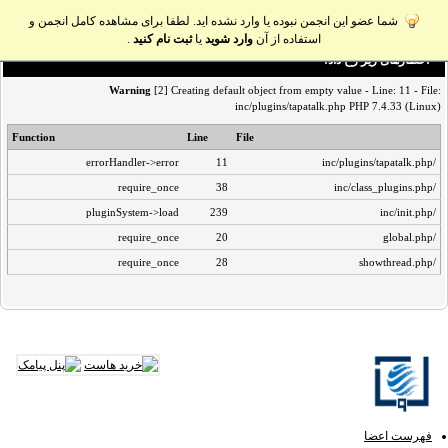
شما عضو این انجمن نبوده یا وارد نشده اید. لطفا برای مشاهده کامل انجمن و
استفاده از آن
وارد شوید
یا
ثبت نام کنید
.
اخطار‌های زیر رخ داد:
Warning
[2] Creating default object from empty value - Line: 11 - File:
inc/plugins/tapatalk.php PHP 7.4.33 (Linux)
Function
Line
File
errorHandler->error
11
/inc/plugins/tapatalk.php
require_once
38
/inc/class_plugins.php
pluginSystem->load
239
/inc/init.php
require_once
20
/global.php
require_once
28
/showthread.php
فهرست اعضا