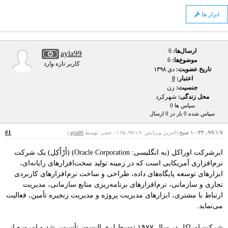
ابزار ها
ارسال‌ها:
6
ayla99
موضوع‌ها:
6
کاربر تازه وارد
تاریخ عضویت:
دي ۱۳۹۸
اعتبار:
0
جنسیت:
زن
محل زندگی:
شهرکرد
سپاس ها 0
سپاس شده 0 بار در 0 ارسال
۹۹/۱/۷، ۱۰:۳۳ صبح
#1
(آخرین ویرایش: ۹۹/۱/۹، ۰۱:۲۵ عصر، توسط
ayla99
.)
ابرشرکت اوراکل (به انگلیسی: Oracle Corporation) (اُرْاْکِل) یک شرکت
نرم‌افزاری آمریکایی است که در زمینه تولید سخت‌افزارهای رایانه‌ای،
ابزارهای توسعه پایگاه‌های داده، طراحی و ساخت نرم‌افزارهای کاربردی
تجاری و سازمانی، نرم‌افزارهای برنامه‌ریزی منابع سازمانی، مدیریت
ارتباط با مشتری، ابزارهای مدیریت پروژه و مدیریت زنجیره تأمین، فعالیت
می‌نماید.
شرکت اوراکل در سال ۱۹۷۷ توسط لری الیسون تأسیس شد و امروزه از