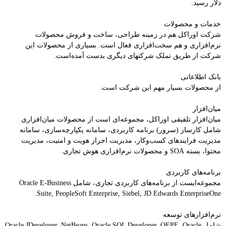
دلار رسید.
خدمات و محصولات
شرکت اوراکل هم در زمینه طراحی، ساخت و فروش محصولات
نرم‌افزاری و هم سخت‌افزاری فعال است. بسیاری از محصولات این
شرکت از طریق تملک شرکتهای دیگری بدست آمده‌است.
بانک اطلاعاتی
از محصولات بسیار مهم این شرکت است.
میان‌افزار
میان‌افزار تلفیقی اوراکل، مجموعه‌ای است از محصولات میان‌افزاری
شامل کارساز (سرور) برنامه کاربردی، سامانه یکپارچه‌سازی، سامانه
مدیریت فرایندهای کسب‌وکار، مدیریت احراز هویت و امنیت، مدیریت
محتوا، بسته SOA و محصولات نرم‌افزاری هوش تجاری.
برنامه‌های کاربردی
مجموعه‌ایست از برنامه‌های کاربردی تجاری، شامل Oracle E-Business
Suite, PeopleSoft Enterprise, Siebel, JD Edwards EnterpriseOne.
نرم‌افزارهای توسعه
شامل Oracle JDeveloper, NetBeans, Oracle SQL Developer, OEPE, Oracle