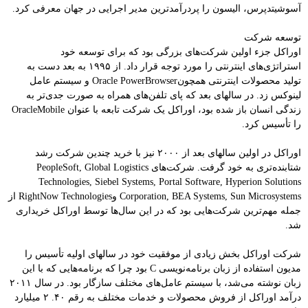
آسوشیتدپرس، الیسون را پردرآمدترین مدیر اجرایی در جهان معرفی کرد.
توسعه شرکت
اوراکل جزء اولین شرکت‌های بزرگی بود که برای توسعه خود
استراتژی‌های اینترنتی را مورد توجه قرار داد. از ۱۹۹۵ به بعد دست به
تولید محصولات اینترنتی همچونOracle PowerBrowser و سیستم عامل
لینوکس زد. در سالهای بعد که پای تلفن‌های همراه به صورت جدی‌تر به
زندگی انسان باز شده بود، اوراکل یک شرکت تابعه با عنوان OracleMobile
را تأسیس کرد.
اوراکل در اولین سالهای بعد از ۲۰۰۰ نیز با خرید چندین شرکت رشد
شتابنده‌تری به خود گرفت. شرکت‌های PeopleSoft, Global Logistics
Technologies, Siebel Systems, Portal Software, Hyperion Solutions
Corporation, BEA Systems, Sun Microsystems وRightNow Technologies از
جمله مهم‌ترین شرکت‌هایی بود که در این سال‌ها توسط اوراکل خریداری
شد.
شرکت اوراکل بخش زیادی از موفقیت خود در سالهای اولیه تأسیس را
مدیون استفاده از زبان برنامه‌نویسی C بود چرا که برنامه‌هایی که با این
زبان نوشته می‌شد، با سیستم عامل‌های مختلف سازگار بود. در سال ۲۰۱۱
درآمد اوراکل از فروش محصولات و خدمات مختلف به رقم ۴۰. ۲ میلیارد