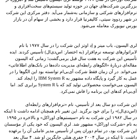
بزرگترین شرکت‌های جهان در حوزه تولید سیستم‌های سخت‌افزاری و
نرم‌افزارهای شرکتی و سازمانی به‌شمار می‌آید. دفتر مرکزی این شرکت
در شهر ردوود سیتی، کالیفرنیا قرار دارد و بخشی از سهام آن در بازار
بورس نیویورک معامله می‌شود.
لری الیسون، باب مینر و اِد اوتز این شرکت را در سال ۱۹۷۷ با نام
لابراتوارهای توسعه نرم‌افزار (به اختصار: اس‌دی‌ال) تأسیس کردند. ایده
تأسیس این شرکت به هفت سال قبل برمی‌گشت؛ زمانی که الیسون
مقاله‌ای دربارهٔ «الگوهای رابطه‌ای مدیریت داده‌ها در بانک‌های اطلاعاتی»
می‌خواند. در آن زمان فقط شرکت آی‌بی‌ام توانسته بود این الگوها را در
عمل به کار گیرد و پایگاه داده مشهور به IBM System R را ایجاد کند.
الیسون می‌خواست محصولاتی تولید کند که با System R برابری کند. اما
آی‌بی‌ام کدهای این برنامه را فاش نمی‌کرد.
این شرکت دو سال بعد از تأسیس، نام «نرم‌افزارهای رابطه‌ای
(اس‌دی‌ال)» را برای خود برگزید. این تغییر نام همچنان ادامه داشت تا اینکه
در سال ۱۹۸۲ این شرکت به نام «سیستم‌های اوراکل» و بالاخره در ۱۹۹۵
به نام «شرکت اوراکل» مشهور شد. لری الیسون که خود یکی از مؤسسان
این شرکت بود، در تمام دوران پس از تأسیس مدیر عاملی آن را برعهده
داشت. تا اینکه در سال ۲۰۰۴ جفری هنلی جایگزین او شد. ۴ سال بعد