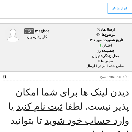
ابزار ها
ارسال‌ها:
40
magbot
موضوع‌ها:
40
کاربر تازه وارد
تاریخ عضویت:
مهر ۱۳۹۷
اعتبار:
1
جنسیت:
زن
محل زندگی:
تهران
سپاس ها 0
سپاس شده 1 بار در 1 ارسال
۹۷/۱۱/۳۰، ۰۲:۵۵ صبح
#1
دیدن لینک ها برای شما امکان
پذیر نیست. لطفا
ثبت نام کنید
یا
وارد حساب خود شوید
تا بتوانید