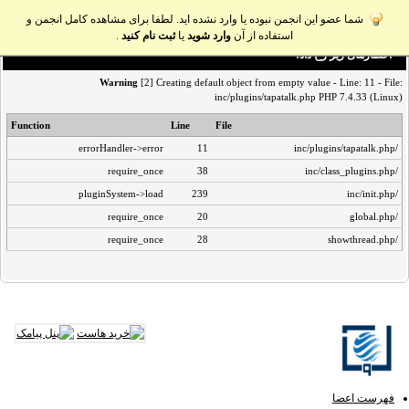
شما عضو این انجمن نبوده یا وارد نشده اید. لطفا برای مشاهده کامل انجمن و
استفاده از آن
وارد شوید
یا
ثبت نام کنید
.
اخطار‌های زیر رخ داد:
Warning
[2] Creating default object from empty value - Line: 11 - File:
inc/plugins/tapatalk.php PHP 7.4.33 (Linux)
Function
Line
File
errorHandler->error
11
/inc/plugins/tapatalk.php
require_once
38
/inc/class_plugins.php
pluginSystem->load
239
/inc/init.php
require_once
20
/global.php
require_once
28
/showthread.php
فهرست اعضا