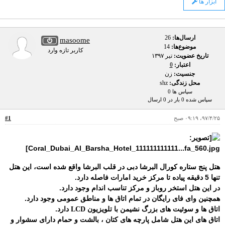
ابزار ها
ارسال‌ها:
26
masoome
موضوع‌ها:
14
کاربر تازه وارد
تاریخ عضویت:
تير ۱۳۹۷
اعتبار:
0
جنسیت:
زن
محل زندگی:
shz
سپاس ها 0
سپاس شده 0 بار در 0 ارسال
۹۷/۴/۲۵، ۰۹:۱۹ صبح
#1
هتل پنج ستاره کورال البرشا دبی در قلب البرشا واقع شده است، این هتل
تنها 5 دقیقه پیاده تا مرکز خرید امارات فاصله دارد.
در این هتل استخر روباز و مرکز تناسب اندام وجود دارد.
همچنین وای فای رایگان در تمام اتاق ها و مناطق عمومی وجود دارد.
اتاق ها و سوئیت های بزرگ نشیمن با تلویزیون
دارد.
LCD
اتاق های این هتل شامل پارچه های کتان ، بالشت و حمام دارای سشوار و