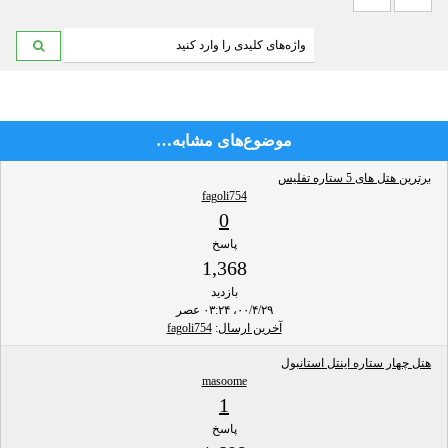
موضوع‌های مشابه…
برترین هتل های 5 ستاره تفلیس
fagoli754
0
پاسخ
1,368
بازدید
۰۰/۴/۲۹، ۰۳:۲۴ عصر
آخرین ارسال
:
fagoli754
هتل چهار ستاره اینتل استانبول
masoome
1
پاسخ