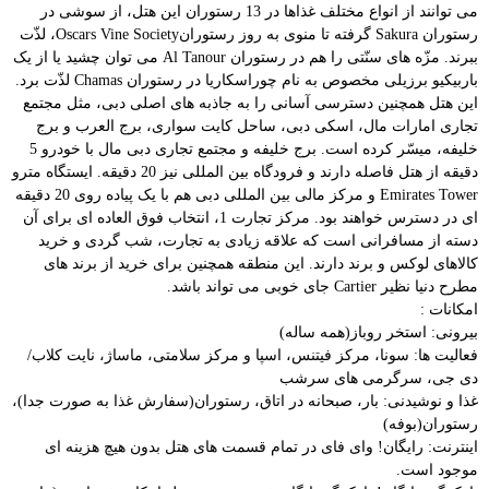
می توانند از انواع مختلف غذاها در 13 رستوران این هتل، از سوشی در
رستوران Sakura گرفته تا منوی به روز رستورانOscars Vine Society، لذّت
ببرند. مزّه های سنّتی را هم در رستوران Al Tanour می توان چشید یا از یک
باربیکیو برزیلی مخصوص به نام چوراسکاریا در رستوران Chamas لذّت برد.
این هتل همچنین دسترسی آسانی را به جاذبه های اصلی دبی، مثل مجتمع
تجاری امارات مال، اسکی دبی، ساحل کایت سواری، برج العرب و برج
خلیفه، میسّر کرده است. برج خلیفه و مجتمع تجاری دبی مال با خودرو 5
دقیقه از هتل فاصله دارند و فرودگاه بین المللی نیز 20 دقیقه. ایستگاه مترو
Emirates Tower و مرکز مالی بین المللی دبی هم با یک پیاده روی 20 دقیقه
ای در دسترس خواهند بود. مرکز تجارت 1، انتخاب فوق العاده ای برای آن
دسته از مسافرانی است که علاقه زیادی به تجارت، شب گردی و خرید
کالاهای لوکس و برند دارند. این منطقه همچنین برای خرید از برند های
مطرح دنیا نظیر Cartier جای خوبی می تواند باشد.
امکانات :
بیرونی: استخر روباز(همه ساله)
فعالیت ها: سونا، مرکز فیتنس، اسپا و مرکز سلامتی، ماساژ، نایت کلاب/
دی جی، سرگرمی های سرشب
غذا و نوشیدنی: بار، صبحانه در اتاق، رستوران(سفارش غذا به صورت جدا)،
رستوران(بوفه)
اینترنت: رایگان! وای فای در تمام قسمت های هتل بدون هیچ هزینه ای
موجود است.