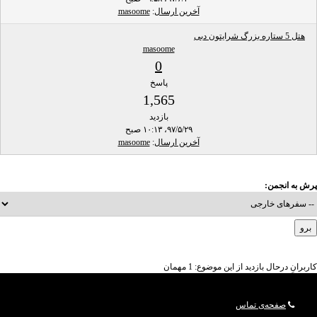
آخرین ارسال
:
masoome
هتل 5 ستاره بزرگ شرایتون دبی
masoome
0
پاسخ
1,565
بازدید
۹۷/۵/۲۹، ۱۰:۱۳ صبح
آخرین ارسال
:
masoome
پرش به انجمن:
کاربرانِ درحال بازدید از این موضوع: 1 مهمان
صفحه‌ی تماس