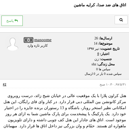
اتاق های ضد صدا، کرایه ماشین
پاسخ
ارسال‌ها:
26
masoome
موضوع‌ها:
14
کاربر تازه وارد
تاریخ عضویت:
تير ۱۳۹۷
اعتبار:
0
جنسیت:
زن
محل زندگی:
shz
سپاس ها 0
سپاس شده 0 بار در 0 ارسال
۹۷/۵/۳۱، ۱۰:۳۰ صبح
#2
هتل کراون پلازا با یک موقعیت عالی در خیابان شیخ زائد، درست روبروی
مرکز کانونشن بین المللی دبی قرار دارد. در کنار وای فای رایگان، این هتل
امکاناتی نظیر استخر روباز، باشگاه و 13 رستوران برنده جایزه را در اختیار
خود دارد. یک پارکینگ با پیشخدمت برای پارک ماشین شما به ازای هر روز
موجود است. اتاق های جادار این هتل کف چوبی داشته و دارای تلویزیون
ماهواره ای هستند. حمّام و وان بزرگی نیز داخل اتاق ها قرار دارد. میهمانان