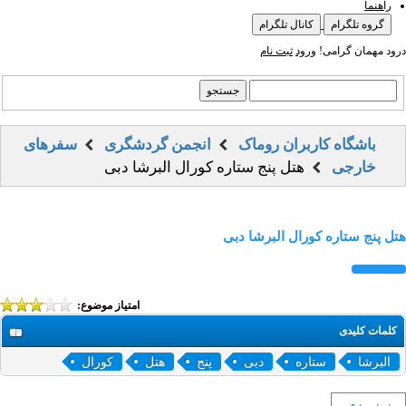
راهنما
گروه تلگرام
کانال تلگرام
درود مهمان گرامی!
ورود
ثبت نام
باشگاه کاربران روماک
انجمن گردشگری
سفرهای
خارجی
هتل پنج ستاره کورال البرشا دبی
هتل پنج ستاره کورال البرشا دبی
امتیاز موضوع:
کلمات کلیدی
البرشا
ستاره
دبی
پنج
هتل
کورال