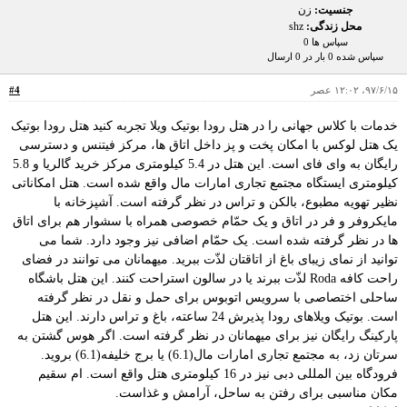
جنسیت:
زن
محل زندگی:
shz
سپاس ها 0
سپاس شده 0 بار در 0 ارسال
۹۷/۶/۱۵، ۱۲:۰۲ عصر
#4
خدمات با کلاس جهانی را در هتل رودا بوتیک ویلا تجربه کنید هتل رودا بوتیک
یک هتل لوکس با امکان پخت و پز داخل اتاق ها، مرکز فیتنس و دسترسی
رایگان به وای فای است. این هتل در 5.4 کیلومتری مرکز خرید گالریا و 5.8
کیلومتری ایستگاه مجتمع تجاری امارات مال واقع شده است. هتل امکاناتی
نظیر تهویه مطبوع، بالکن و تراس در نظر گرفته است. آشپزخانه با
مایکروفر و فر در اتاق و یک حمّام خصوصی همراه با سشوار هم برای اتاق
ها در نظر گرفته شده است. یک حمّام اضافی نیز وجود دارد. شما می
توانید از نمای زیبای باغ از اتاقتان لذّت ببرید. میهمانان می توانند در فضای
راحت کافه Roda لذّت ببرند یا در سالون استراحت کنند. این هتل باشگاه
ساحلی اختصاصی با سرویس اتوبوس برای حمل و نقل در نظر گرفته
است. بوتیک ویلاهای رودا پذیرش 24 ساعته، باغ و تراس دارند. این هتل
پارکینگ رایگان نیز برای میهمانان در نظر گرفته است. اگر هوس گشتن به
سرتان زد، به مجتمع تجاری امارات مال(6.1) یا برج خلیفه(6.1) بروید.
فرودگاه بین المللی دبی نیز در 16 کیلومتری هتل واقع است. ام سقیم
مکان مناسبی برای رفتن به ساحل، آرامش و غذاست.