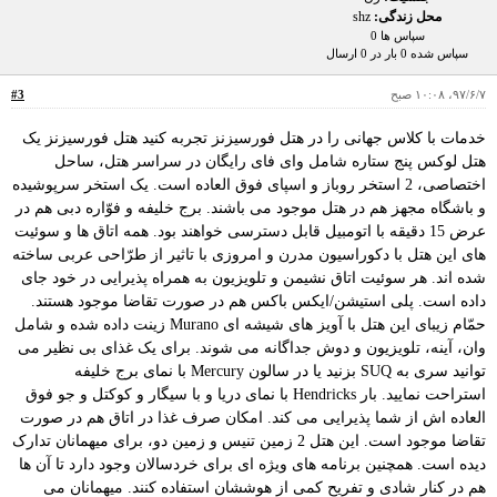
محل زندگی:
shz
سپاس ها 0
سپاس شده 0 بار در 0 ارسال
۹۷/۶/۷، ۱۰:۰۸ صبح
#3
خدمات با کلاس جهانی را در هتل فورسیزنز تجربه کنید هتل فورسیزنز یک
هتل لوکس پنج ستاره شامل وای فای رایگان در سراسر هتل، ساحل
اختصاصی، 2 استخر روباز و اسپای فوق العاده است. یک استخر سرپوشیده
و باشگاه مجهز هم در هتل موجود می باشند. برج خلیفه و فوّاره دبی هم در
عرض 15 دقیقه با اتومبیل قابل دسترسی خواهند بود. همه اتاق ها و سوئیت
های این هتل با دکوراسیون مدرن و امروزی با تاثیر از طرّاحی عربی ساخته
شده اند. هر سوئیت اتاق نشیمن و تلویزیون به همراه پذیرایی در خود جای
داده است. پلی استیشن/ایکس باکس هم در صورت تقاضا موجود هستند.
حمّام زیبای این هتل با آویز های شیشه ای Murano زینت داده شده و شامل
وان، آینه، تلویزیون و دوش جداگانه می شوند. برای یک غذای بی نظیر می
توانید سری به SUQ بزنید یا در سالون Mercury با نمای برج خلیفه
استراحت نمایید. بار Hendricks با نمای دریا و با سیگار و کوکتل و جو فوق
العاده اش از شما پذیرایی می کند. امکان صرف غذا در اتاق هم در صورت
تقاضا موجود است. این هتل 2 زمین تنیس و زمین دو، برای میهمانان تدارک
دیده است. همچنین برنامه های ویژه ای برای خردسالان وجود دارد تا آن ها
هم در کنار شادی و تفریح کمی از هوششان استفاده کنند. میهمانان می