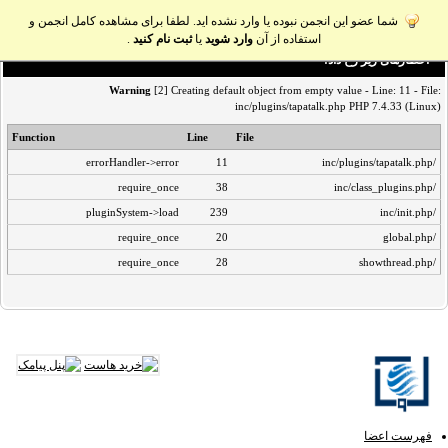
شما عضو این انجمن نبوده یا وارد نشده اید. لطفا برای مشاهده کامل انجمن و
استفاده از آن
وارد شوید
یا
ثبت نام کنید
.
اخطار‌های زیر رخ داد:
Warning
[2] Creating default object from empty value - Line: 11 - File:
inc/plugins/tapatalk.php PHP 7.4.33 (Linux)
Function
Line
File
errorHandler->error
11
/inc/plugins/tapatalk.php
require_once
38
/inc/class_plugins.php
pluginSystem->load
239
/inc/init.php
require_once
20
/global.php
require_once
28
/showthread.php
فهرست اعضا