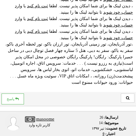
، دیدن لینک ها برای شما امکان پذیر نیست. لطفا
ثبت نام کنید
یا
وارد
حساب خود شوید
تا بتوانید لینک ها را ببینید.
، دیدن لینک ها برای شما امکان پذیر نیست. لطفا
ثبت نام کنید
یا
وارد
حساب خود شوید
تا بتوانید لینک ها را ببینید.
، دیدن لینک ها برای شما امکان پذیر نیست. لطفا
ثبت نام کنید
یا
وارد
حساب خود شوید
تا بتوانید لینک ها را ببینید.
،تور آذربایجان، تور زمینی آذربایجان، تور ارزان باکو، تور لحظه آخری باکو،
سفر به باکو، سفر به دبی، هتل 5 ستاره چهار فصل توچال دبی در ساحل
جمیرا پارکینگ: رایگان! پارکینگ رایگان خصوصی در محل امکان پذیر
است(نیازی به رزرو نیست.) . . . خدمات: سرویس اتاق، اجاره اتومبیل،
لباسشویی، خشکشویی، خدمات اتو، اتوی بخار لباس ها، سرویس
پیشخدمت(زن) روزانه، ، امکانات اتاق VIP، سوئیت ویژه ماه عسل . . .
حیوانات: ورود حیوانات ممنوع است
پاسخ
ارسال‌ها:
26
masoome
موضوع‌ها:
14
کاربر تازه وارد
تاریخ عضویت:
تير ۱۳۹۷
اعتبار:
0