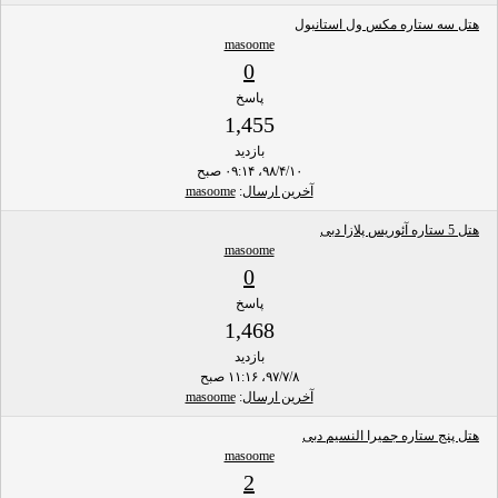
هتل سه ستاره مکس ول استانبول
masoome
0
پاسخ
1,455
بازدید
۹۸/۴/۱۰، ۰۹:۱۴ صبح
آخرین ارسال
:
masoome
هتل 5 ستاره آئوریس پلازا دبی
masoome
0
پاسخ
1,468
بازدید
۹۷/۷/۸، ۱۱:۱۶ صبح
آخرین ارسال
:
masoome
هتل پنج ستاره جمیرا النسیم دبی
masoome
2