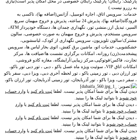
پارکینگ: رایگان! پارکینگ رایگان خصوصی در محل امکان پذیر است(نیازی
به رزرو نیست.)
خدمات: سرویس اتاق، اجاره اتومبیل، آژانس(اضافه بها)، تاکسی به
فرودگاه(اضافه بها)، پذیرش 24 ساعته، پذیرش و خروج میهمان سریع
السیر، تبدیل ارز،منشی تور، نگهداری چمدان ها، دستگاه خودپرداز ATM،
سرویس مستخدم، پذیرش و خروج میهمان به صورت خصوصی، سالون
مشترک/سالون تلویزیون، سرویس نگهداری از کودک، لباسشویی،
خشکشویی، خدمات اتو، ماشین برق کفش، اتوی بخار لباس ها، سرویس
پیشخدمت(زن) روزانه، امکانات برگزاری نشست ها/ضیافت ها، مرکز
تجارت، فاکس/فوتوکپی،مرکز زیبایی/آرایشگاه، مغازه کادو فروشی،
امکانات اتاق VIP، سوئیت ویژه ماه عسل باکو ، دبی ، تور دبی تور باکو،
تور ارزان دبی ، تور زمینی باکو ، تور لحظه آخری دبی، ویزا دبی، سفر باکو
، سفر دبی، ویزا باکو ، تور آذربایجان، تور زمینی آذربایجان، تور ارزان باکو،
دیدن لینک ها برای شما امکان پذیر نیست. لطفا
ثبت نام کنید
یا
وارد حساب
خود شوید
تا بتوانید لینک ها را ببینید.
، دیدن لینک ها برای شما امکان پذیر نیست. لطفا
ثبت نام کنید
یا
وارد
حساب خود شوید
تا بتوانید لینک ها را ببینید.
، دیدن لینک ها برای شما امکان پذیر نیست. لطفا
ثبت نام کنید
یا
وارد
حساب خود شوید
تا بتوانید لینک ها را ببینید.
دیدن لینک ها برای شما امکان پذیر نیست. لطفا
ثبت نام کنید
یا
وارد حساب
خود شوید
تا بتوانید لینک ها را ببینید.