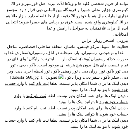
توانند از حریم شخصی کلبه ها و ویلاها لذّت ببرند. هتل فورسیزنز در 20
کیلومتری جزایر نخلی جمیرا و فرودگاه بین المللی دبی قرار دارد. مجتمع
تجاری امارات مال هم با خودرو 20 دقیقه از اینجا فاصله دارد. بازار طلا هم
در 10 کیلومتری واقع شده است. غرق در زیبایی های جمیرا شوید: انتخابی
ایده آل برای علاقمندان به سواحل، آرامش و غذا
امکانات :
بیرونی: استخر روباز، تراس
فعالیت ها: سونا، مرکز فیتنس، ماساژ، منطقه ساحلی اختصاصی، ساحل .
. . غذا و نوشیدنی: رستوران، بار، صبحانه در اتاق، رستوران(سفارش غذا به
صورت جدا)، رستوران(بوفه)، اسنک بار . . . اینترنت: رایگان! وای فای در
تمام قسمت های هتل بدون هیچ هزینه ای موجود است. باکو ، دبی ، تور
دبی تور باکو، تور ارزان دبی ، تور زمینی باکو ، تور لحظه آخری دبی، ویزا
دبی، سفر باکو ، سفر دبی، ویزا باکو ،
دیدن لینک ها برای شما امکان پذیر نیست. لطفا
ثبت نام کنید
یا
وارد حساب
خود شوید
تا بتوانید لینک ها را ببینید.
، دیدن لینک ها برای شما امکان پذیر نیست. لطفا
ثبت نام کنید
یا
وارد
حساب خود شوید
تا بتوانید لینک ها را ببینید.
، دیدن لینک ها برای شما امکان پذیر نیست. لطفا
ثبت نام کنید
یا
وارد
حساب خود شوید
تا بتوانید لینک ها را ببینید.
دیدن لینک ها برای شما امکان پذیر نیست. لطفا
ثبت نام کنید
یا
وارد حساب
خود شوید
تا بتوانید لینک ها را ببینید.