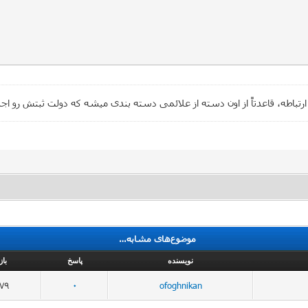
باطه، قاعدتاً از اون دسته از علائمی دسته بندی میشه که دولت ثبتش رو اجب
موضوع‌های مشابه…
نویسنده
پاسخ
باز
079
0
ofoghnikan