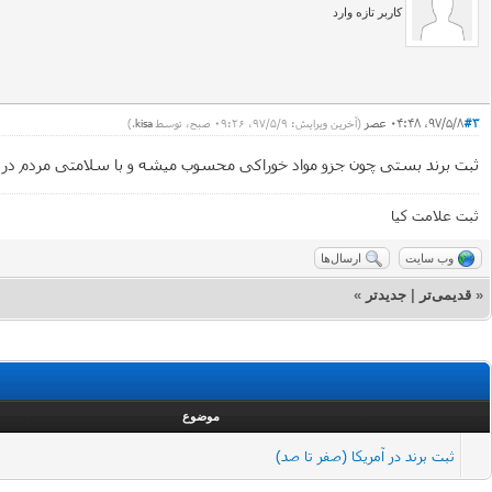
کاربر تازه وارد
#3
۹۷/۵/۸، ۰۴:۴۸ عصر
(آخرین ویرایش: ۹۷/۵/۹، ۰۹:۲۶ صبح، توسط
kisa
.)
ثبت برند بستی چون جزو مواد خوراکی محسوب میشه و با سلامتی مردم در ارت
ثبت علامت کیا
وب سایت
ارسال‌ها
«
قدیمی‌تر
|
جدیدتر
»
موضوع
ثبت برند در آمریکا (صفر تا صد)