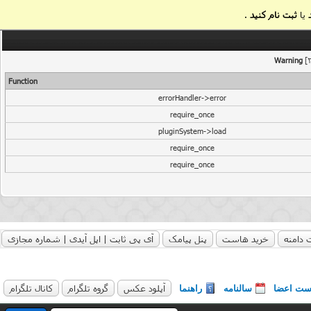
یا
ثبت نام کنید
.
Warning
[2
Function
errorHandler->error
require_once
pluginSystem->load
require_once
require_once
 دامنه
خرید هاست
پنل پیامک
آی پی ثابت | اپل آیدی | شماره مجازی
آپلود عکس
گروه تلگرام
کانال تلگرام
ست اعضا
سالنامه
راهنما