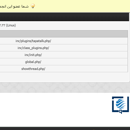
شما عضو این انجمن
4.33 (Linux)
/inc/plugins/tapatalk.php
/inc/class_plugins.php
/inc/init.php
/global.php
/showthread.php