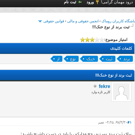
درود مهمان گرامی!
ورود
ثبت نام
باشگاه کاربران روماک
›
انجمن حقوقی و مالی
›
قوانین حقوقی
ثبت برند از نوع خنک!!!
امتیاز موضوع:
کلمات کلیدی
برند
ثبت
خنک
نوع
از
ثبت برند از نوع خنک!!!
fekre
کاربر تازه وارد
#1
۹۷/۳/۳۰، ۰۲:۲۵ عصر
برای ثبت برند بستنی چه مدارکی را باید در دست داشته باشید: