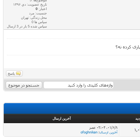
تاریخ عضویت: دي ۱۳۹۶
اعتبار:
0
جنسیت: مرد
محل زندگی: تهران
سپاس ها 0
سپاس شده 5 بار در 3 ارسال
اری کرده نه؟
پاسخ
دید
آخرین ارسال
۰۱/۶/۸، ۰۲:۰۴ عصر
1,
آخرین ارسال
:
ofoghnikan