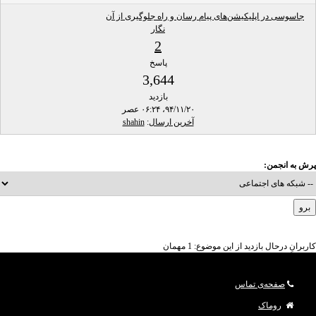
جاسوسی در اپلیکیشن‌های پیام رسان و راه جلوگیری از آن
نگار
2
پاسخ
3,644
بازدید
۹۴/۱۱/۲۰، ۰۶:۲۴ عصر
آخرین ارسال
:
shahin
پرش به انجمن:
کاربرانِ درحال بازدید از این موضوع: 1 مهمان
صفحه‌ی تماس
روماک