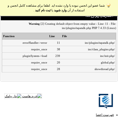
شما عضو این انجمن نبوده یا وارد نشده اید. لطفا برای مشاهده کامل انجمن و
استفاده از آن
وارد شوید
یا
ثبت نام کنید
.
اخطار‌های زیر رخ داد:
Warning
[2] Creating default object from empty value - Line: 11 - File:
inc/plugins/tapatalk.php PHP 7.4.33 (Linux)
Function
Line
File
errorHandler->error
11
/inc/plugins/tapatalk.php
require_once
38
/inc/class_plugins.php
pluginSystem->load
239
/inc/init.php
require_once
20
/global.php
require_once
28
/showthread.php
فهرست اعضا