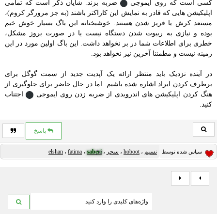
کسی است که روی ایموجی
ضربه بزند. شایان ذکر است که تمامی
اپلیکیشن هایی که قادر به نمایش این کاراکتر باشند (به جز مرورگر کروم)،
مستعد کرش یا فریز شدن هستند. خوشبختانه این باگ بسیار خوش خیم
بوده و نیازی به ریبوت شدن دستگاه نیست یا در صورت بروز مشکل،
خطری برای اطلاعات شما در بر نخواهد داشت. این باگ اولین مورد در این
زمینه نیست و مطمئنا آخرین نیز نخواهد بود.
در آینده نزدیک باید منتظر ارائه یک آپدیت جدید از سمت گوگل برای
برطرف کردن ایراد اشاره شده باشیم. اما در حال حاضر برای جلوگیری از
هنگ کردن اپلیکیشن های اندرویدی از ضربه زدن روی ایموجی
اجتناب
کنید.
پاسخ
نسیم
،
hoboot
،
سحر
،
saberi
،
fatima
،
elshan
سپاس شده توسط