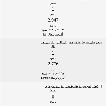
سحر
1
پاسخ
2,947
بازدید
۹۷/۱/۲۱، ۰۲:۳۰ صبح
آخرین ارسال
:
tak
پیام رسان سروش شماره مدیران کانال را لو می دهد
نگار
1
پاسخ
2,776
بازدید
۹۷/۱/۱۶، ۰۴:۰۲ صبح
آخرین ارسال
: hamed
اپلیکیشن اندرویدی گوگل پلاس بازطراحی می‌شود
farnaz
0
پاسخ