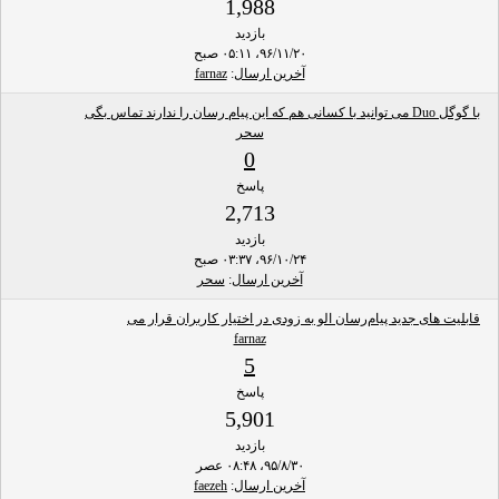
1,988
بازدید
۹۶/۱۱/۲۰، ۰۵:۱۱ صبح
آخرین ارسال
:
farnaz
با گوگل Duo می توانید با کسانی هم که این پیام رسان را ندارند تماس بگی
سحر
0
پاسخ
2,713
بازدید
۹۶/۱۰/۲۴، ۰۳:۳۷ صبح
آخرین ارسال
:
سحر
قابلیت‌ های جدید پیام‌رسان الو به زودی در اختیار کاربران قرار می
farnaz
5
پاسخ
5,901
بازدید
۹۵/۸/۳۰، ۰۸:۴۸ عصر
آخرین ارسال
:
faezeh