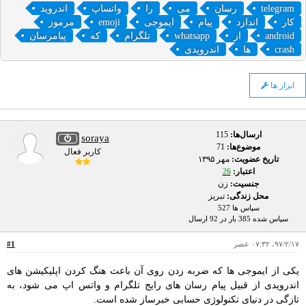
telegram
رسان
می
را
واتساپ
اندروید
کار
اندازد
پیام
ایموجی
emoji
مرموز
android
از
whatsapp
تلگرام
که
پیامرسان
crash
ها
اندرویدی
ابزار ها
ارسال‌ها:
115
soraya
موضوع‌ها:
71
کاربر فعال
تاریخ عضویت:
مهر ۱۳۹۵
اعتبار:
26
جنسیت:
زن
محل زندگی:
تبریز
سپاس ها 527
سپاس شده 385 بار در 92 ارسال
۹۷/۲/۱۷، ۰۷:۳۲ عصر
#1
یکی از ایموجی ها که ضربه زدن روی آن باعث هنگ کردن اپلیکیشن های
اندرویدی از قبیل پیام رسان های رایج تلگرام و واتس اپ می شود، به
تازگی در دنیای تکنولوژی حسابی خبرساز شده است.