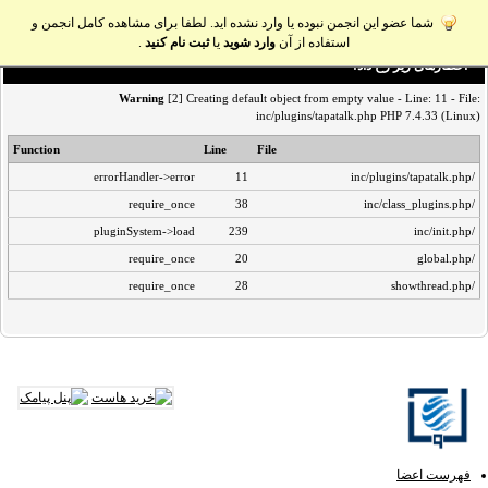
شما عضو این انجمن نبوده یا وارد نشده اید. لطفا برای مشاهده کامل انجمن و
استفاده از آن
وارد شوید
یا
ثبت نام کنید
.
اخطار‌های زیر رخ داد:
Warning
[2] Creating default object from empty value - Line: 11 - File:
inc/plugins/tapatalk.php PHP 7.4.33 (Linux)
Function
Line
File
errorHandler->error
11
/inc/plugins/tapatalk.php
require_once
38
/inc/class_plugins.php
pluginSystem->load
239
/inc/init.php
require_once
20
/global.php
require_once
28
/showthread.php
فهرست اعضا