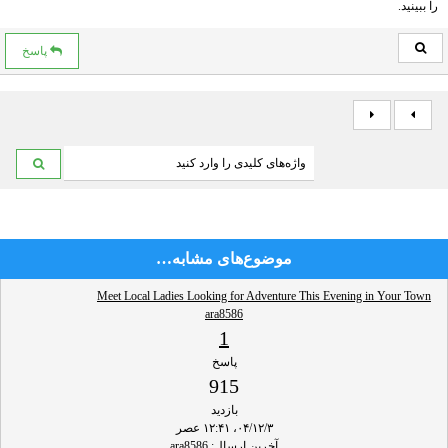
را ببینید.
پاسخ
موضوع‌های مشابه…
Meet Local Ladies Looking for Adventure This Evening in Your Town
ara8586
1
پاسخ
915
بازدید
۰۴/۱۲/۳، ۱۲:۴۱ عصر
آخرین ارسال
:
ara8586