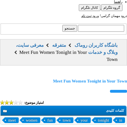
راهنما
گروه تلگرام
کانال تلگرام
درود مهمان گرامی!
ورود
ثبت نام
باشگاه کاربران روماک
متفرقه
معرفی سایت،
وبلاگ و خدمات
Meet Fun Women Tonight in Your
Town
Meet Fun Women Tonight in Your Town
امتیاز موضوع:
کلمات کلیدی
meet
women
fun
town
your
tonight
in