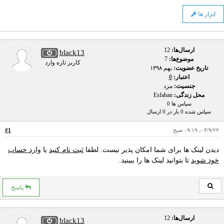
ابزار ها
ارسال‌ها:
12
black13
موضوع‌ها:
7
کاربر تازه وارد
تاریخ عضویت:
بهم ۱۳۹۸
اعتبار:
0
جنسیت:
مرد
محل زندگی:
Esfahan
سپاس ها 0
سپاس شده 0 بار در 0 ارسال
۰۳/۹/۲۲، ۰۹:۱۹ صبح
#1
دیدن لینک ها برای شما امکان پذیر نیست. لطفا
ثبت نام کنید
یا
وارد حساب
خود شوید
تا بتوانید لینک ها را ببینید.
پاسخ
ارسال‌ها:
12
black13