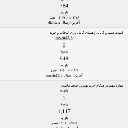
784
بازدید
۰۲/۱۲/۱۶، ۰۴:۰۹ عصر
آخرین ارسال
:
didmana
قیمت سیم و کابل: راهنمای کامل برای انتخاب و خرید
nazanin1313
0
پاسخ
948
بازدید
۰۲/۱۱/۷، ۰۴:۵۰ عصر
آخرین ارسال
:
nazanin1313
موارد مهم در هنگام خرید بهترین ضبط ماشین
enasb
1
پاسخ
1,117
بازدید
۰۲/۹/۵، ۰۵:۰۸ عصر