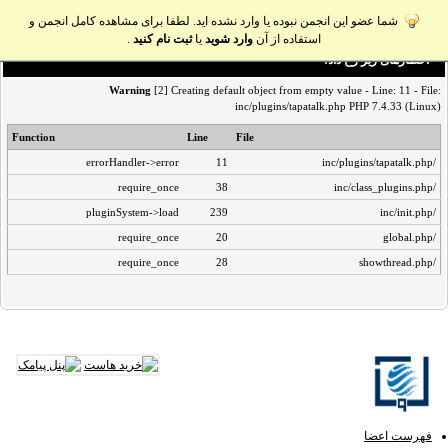
شما عضو این انجمن نبوده یا وارد نشده اید. لطفا برای مشاهده کامل انجمن و
استفاده از آن
وارد شوید
یا
ثبت نام کنید
.
اخطار‌های زیر رخ داد:
Warning
[2] Creating default object from empty value - Line: 11 - File:
inc/plugins/tapatalk.php PHP 7.4.33 (Linux)
Function
Line
File
errorHandler->error
11
/inc/plugins/tapatalk.php
require_once
38
/inc/class_plugins.php
pluginSystem->load
239
/inc/init.php
require_once
20
/global.php
require_once
28
/showthread.php
فهرست اعضا