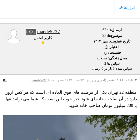
ابزار ها
ارسال‌ها:
62
maede5237
موضوع‌ها:
55
کاربر انجمن
تاریخ عضویت:
مهر ۱۴۰۲
اعتبار:
0
جنسیت:
زن
محل زندگی:
محلات
سپاس ها 2
سپاس شده 0 بار در 0 ارسال
۰۲/۸/۱۳، ۱۱:۲۱ عصر
#1
(آخرین ویرایش: ۰۲/۸/۱۳، ۱۱:۲۴ عصر، توسط
maede5237
.)
منطقه 22 تهران یکی از فرصت های فوق العاده ای است که هر کس آروز
دارد در آن صاحب خانه ای شود خبر خوب این است که شما می توانید تنها
با 200 میلیون تومان صاحب خانه شوید.