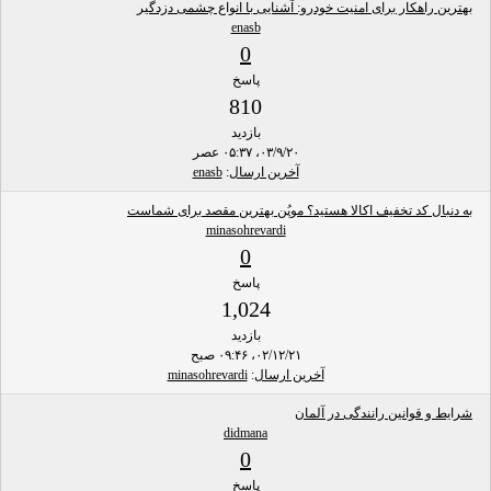
بهترین راهکار برای امنیت خودرو: آشنایی با انواع چشمی دزدگیر
enasb
0
پاسخ
810
بازدید
۰۳/۹/۲۰، ۰۵:۳۷ عصر
آخرین ارسال
:
enasb
به دنبال کد تخفیف اکالا هستید؟ موپُن بهترین مقصد برای شماست
minasohrevardi
0
پاسخ
1,024
بازدید
۰۲/۱۲/۲۱، ۰۹:۴۶ صبح
آخرین ارسال
:
minasohrevardi
شرایط و قوانین رانندگی در آلمان
didmana
0
پاسخ