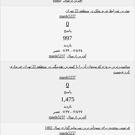
آخرین ارسال
:
enasb
بهترین شرایط خرید ملک در منطقه 22 تهران
maede5237
0
پاسخ
997
بازدید
۰۲/۸/۲۸، ۰۷:۴۴ عصر
آخرین ارسال
:
maede5237
مناسب ترین پروژه که میتوان آن را با کمترین نقدینگی در منطقه 22 تهران خریداری
کرد چیست
maede5237
0
پاسخ
1,475
بازدید
۰۲/۸/۲۷، ۰۷:۳۷ عصر
آخرین ارسال
:
maede5237
فرصتی محدود برای سودآورترین سرمایه گذاری سال 1402
maede5237