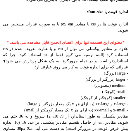
اندازه فونت یا font-size:
اندازه فونت ها در css با مقادیر px، em یا به صورت عبارات مشخص می
شوند.
*محتوای این قسمت تنها برای اعضای انجمن قابل مشاهده می باشد. *
علاوه بر مقادیر پیکسلی می توان از em و یا عبارت تعریف شده در css
استفاده کرد (البته توصیه می کنیم فقط از px استفاده کنید، چرا که
استانداردتر است و در تمام مرورگرها به یک شکل پردازش می شود)؛
عباراتی که برای اندازه فونت به کار می روند عبارتند از:
- large (بزرگ)
- larger (بزرگتر از بزرگ)
- medium (معمولی)
- small (کوچک)
- smaller (کوچکتر از کوچک)
- x-large و xx-large (به ازای هر x یک مقدار بزرگتر از large)
- x-small و xx-small (به ازای هر x یک مقدار کوچکتر از small)
مقادیر پیکسلی به طور استاندارد از 9، 10، 12 شروع و به 36 ختم می
شوند، مقادیر em از حاصل تقسیم مقادیر پیکسلی بر عدد 16 (16 اندازه
پیش فرض فونت در مرورگر است) به دست می آید، مثلا 30px مساوی