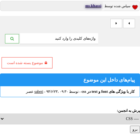
ms.khassi
سپاس شده توسط
موضوع بسته شده است
پیام‌های داخل این موضوع
کار با ویژگی های font و text در css
- توسط
- ۹۴/۶/۲۳، ۰۹:۳۰ عصر
saberi
پرش به انجمن: