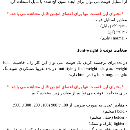
از استایل فونت می توان برای ایجاد متون کج شده یا مایل استفاده کرد.
*محتوای این قسمت تنها برای اعضای انجمن قابل مشاهده می باشد. *
مقادیر استایل فونت:
- oblique (مایل)
- italic (کج)
- normal (عادی)
ضخامت فونت یا font-weight:
در css برای برجسته کردن یک فونت، می توان این کار را با خاصیت font-
weight انجام داد، font-weight و font-style در css تقریبا عملکردی شبیه تگ
های b، strong، em و i در html دارند.
*محتوای این قسمت تنها برای اعضای انجمن قابل مشاهده می باشد. *
برای ضخامت فونت می توانیم از مقادیر زیر استفاده کنیم.
- مقادیر عددی به صورت ضریبی از 100 تا 900 (100، 200، 300 تا 900).
- bold (ضخیم)
- bolder (خیلی ضخیم)
- lighter (نازک و سبک)
نکته: چند خاصیت دیگر نیز در css3 برای فونت وجود دارد که یا توسط برخی