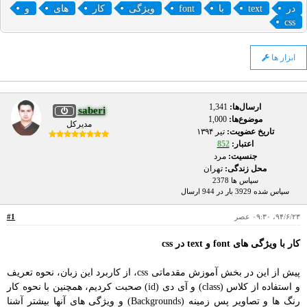
در
text
با
font
ویژگی
کار
های
و
css
ابزار ها
ارسال‌ها:
1,341
saberi
موضوع‌ها:
1,000
مدیرکل
تاریخ عضویت:
تير ۱۳۹۴
اعتبار:
852
جنسیت:
مرد
محل زندگی:
تهران
سپاس ها 2378
سپاس شده 3929 بار در 944 ارسال
۹۴/۶/۲۳، ۰۹:۳۰ عصر
#1
کار با ویژگی های font و text در css
پیش از این در بخش آموزش مقدماتی css، از کاربرد این زبان، نحوه تعریف
و استفاده از کلاس (class) و آی دی (id) صحبت کردیم، همچنین با نحوه کار
رنگ ها و تصاویر پس زمینه (Backgrounds) و ویژگی های آنها بیشتر آشنا