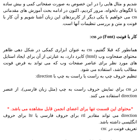
شدیم و مثال هایی را در این خصوص به صورت صفحاتی کمی و بیش ساده
با الگوهای دلخواه، مرور کردیم، اکنون در ادامه بحث آموزش های مقدماتی
css می خواهیم با یکی دیگر از کاربردهای این زبان آشنا شویم و آن کار با
فونت و متن و بررسی تنظیمات آنها است.
کار با فونت (Font) در css:
همانطور که قبلا گفتیم، css به عنوان ابزاری کمکی در شکل دهی ظاهر
محتوای صفحاوت وب (html) کابرد دارد، به عبارتی از آن برای ایجاد استایل
های مورد نظر برای عناصر صفحات وب که می تواند به فرض فونت
مطالب باشد، استفاده می شود.
تنظیم حروف چپ به راست یا راست به چپ با direction:
در css برای نمایش حروف راست به چپ (مثل زبان فارسی)، از عنصر
direction استفاده می کنند.
*محتوای این قسمت تنها برای اعضای انجمن قابل مشاهده می باشد. *
direction می تواند مقادیر rtl برای حروف فارسی یا ltr برای حروف
انگلیسی داشته باشد.
تعریف فونت در :css