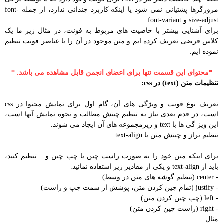
مرورگرها پشتیانی نمی شود یا اینکه کاربرد چندانی ندارد، از جمله font-
size-adjust و font-variant.
برای آشنایی بیشتر با خاصیت های مربوط به فونت، در مثال زیر ما یک
کلاس فرضی تعریف کرده ایم و متن موجود در آن را با عناصر فونت تنظیم
نموده ایم.
*محتوای این قسمت تنها برای اعضای انجمن قابل مشاهده می باشد. *
تنظیمات متن (text) در css:
تعریف نوع فونت و ویژگی های آن، گام اول برای نمایش محتوا در css
است، در قدم بعدی نیاز به تنظیم چینش مطالب و نحوه نمایش آنها است،
این ویژ گی ها با text و زیرمجموعه های آن ایجاد می شوند.
تنظیم تراز و چینش متن با text-align:
برای اینکه متن خود را به صورت راست چین یا چپ چین و... تنظیم کنید،
باید از text-align و یکی از مقادیر زیر استفاده نمائید.
- center (تنظیم گوشه های متن در وسط)
- justify (تمام چین کردن متن، پوشش از سمت چپ و راست)
- left (چپ چین کردن متن)
- right (راست چین کردن متن)
مثال: