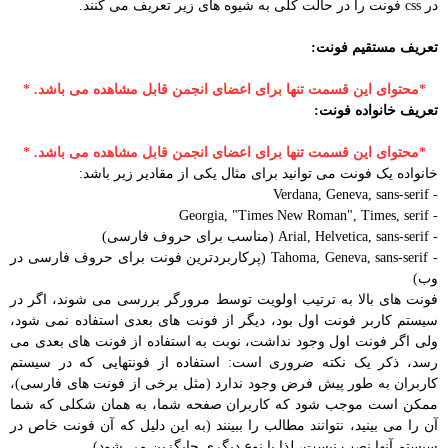
در css فونت را در حالت کلی به شیوه های زیر تعریف می کنند.
تعریف مستقیم فونت:
*محتوای این قسمت تنها برای اعضای انجمن قابل مشاهده می باشد. *
تعریف خانواده فونت:
*محتوای این قسمت تنها برای اعضای انجمن قابل مشاهده می باشد. *
خانواده یک فونت می توانید برای مثال یکی از مقادیر زیر باشد:
- Verdana, Geneva, sans-serif
- Georgia, "Times New Roman", Times, serif
- Arial, Helvetica, sans-serif (مناسب برای حروف فارسی)
- Tahoma, Geneva, sans-serif (پرکاربردترین فونت برای حروف فارسی در
وب)
فونت های بالا به ترتیب اولویت توسط مرورگر بررسی می شوند، اگر در
سیستم کاربر فونت اول بود، دیگر از فونت های بعدی استفاده نمی شود،
ولی اگر فونت اول وجود نداشت، نوبت به استفاده از فونت های بعدی می
رسد، ذکر یک نکته ضروری است: استفاده از فونتهایی که در سیستم
کاربران به طور پیش فرض وجود ندارد (مثل برخی از فونت های فارسی)،
ممکن است موجب شود که کاربران صفحه شما، به همان شکلی که شما
آن را می بینید، نتوانند مطالب را ببینند (به این دلیل که آن فونت خاص در
سیستم آنها نصب نیست، لذا با نوع دیگری جایگزین می شود).