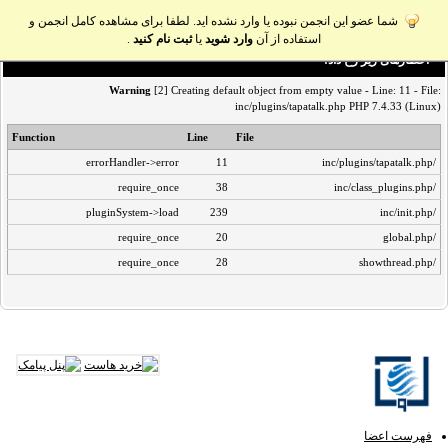
شما عضو این انجمن نبوده یا وارد نشده اید. لطفا برای مشاهده کامل انجمن و
استفاده از آن
وارد شوید
یا
ثبت نام کنید
.
اخطار‌های زیر رخ داد:
Warning
[2] Creating default object from empty value - Line: 11 - File:
inc/plugins/tapatalk.php PHP 7.4.33 (Linux)
Function
Line
File
errorHandler->error
11
/inc/plugins/tapatalk.php
require_once
38
/inc/class_plugins.php
pluginSystem->load
239
/inc/init.php
require_once
20
/global.php
require_once
28
/showthread.php
فهرست اعضا