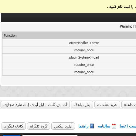
یا
ثبت نام کنید
.
Warning
[2
Function
errorHandler->error
require_once
pluginSystem->load
require_once
require_once
 دامنه
خرید هاست
پنل پیامک
آی پی ثابت | اپل آیدی | شماره مجازی
آپلود عکس
گروه تلگرام
کانال تلگرام
ست اعضا
سالنامه
راهنما