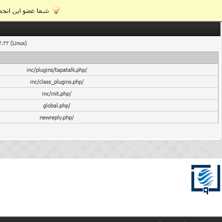
شما عضو این انجمن
4.33 (Linux)
/inc/plugins/tapatalk.php
/inc/class_plugins.php
/inc/init.php
/global.php
/newreply.php