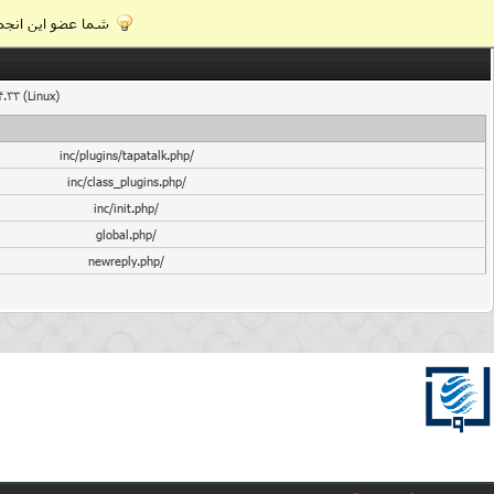
شما عضو این انجمن
4.33 (Linux)
/inc/plugins/tapatalk.php
/inc/class_plugins.php
/inc/init.php
/global.php
/newreply.php