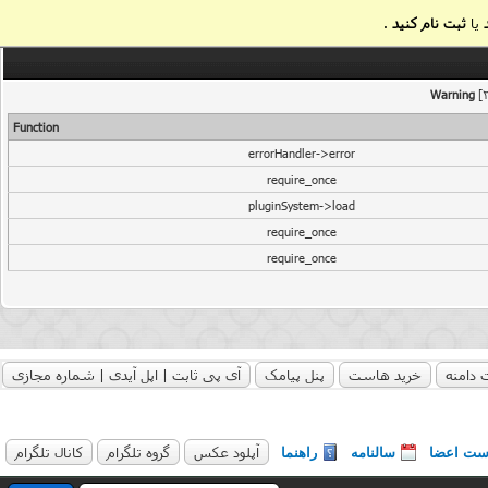
یا
ثبت نام کنید
.
Warning
[2
Function
errorHandler->error
require_once
pluginSystem->load
require_once
require_once
 دامنه
خرید هاست
پنل پیامک
آی پی ثابت | اپل آیدی | شماره مجازی
آپلود عکس
گروه تلگرام
کانال تلگرام
ست اعضا
سالنامه
راهنما