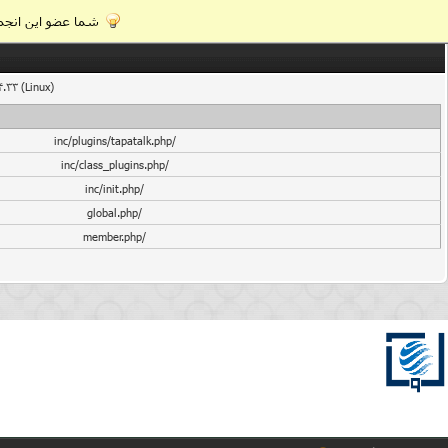
شما عضو این انجمن
4.33 (Linux)
/inc/plugins/tapatalk.php
/inc/class_plugins.php
/inc/init.php
/global.php
/member.php