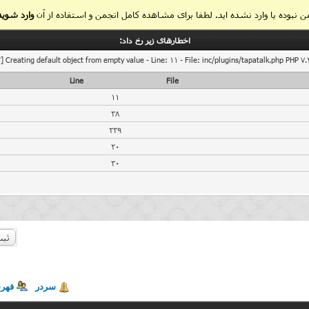
 نبوده یا وارد نشده اید. لطفا برای مشاهده کامل انجمن و استفاده از آن
وارد شوید
اخطار‌های زیر رخ داد:
] Creating default object from empty value - Line: 11 - File: inc/plugins/tapatalk.php PHP 7.
Line
File
11
38
239
20
30
ثبت
سردر
فهر