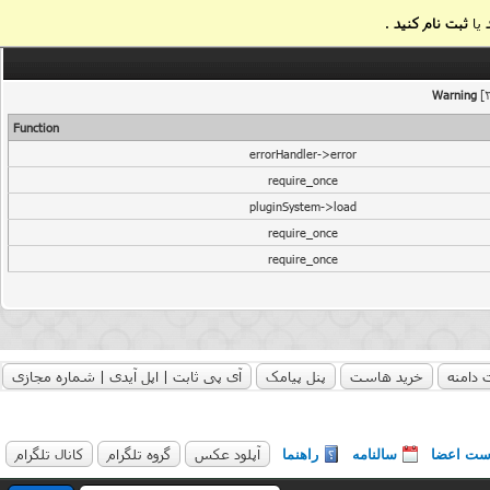
یا
ثبت نام کنید
.
Warning
[2
Function
errorHandler->error
require_once
pluginSystem->load
require_once
require_once
 دامنه
خرید هاست
پنل پیامک
آی پی ثابت | اپل آیدی | شماره مجازی
آپلود عکس
گروه تلگرام
کانال تلگرام
ست اعضا
سالنامه
راهنما