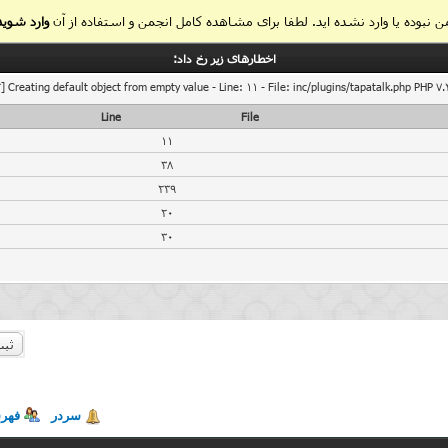
 نبوده یا وارد نشده اید. لطفا برای مشاهده کامل انجمن و استفاده از آن
وارد شوید
اخطار‌های زیر رخ داد:
] Creating default object from empty value - Line: 11 - File: inc/plugins/tapatalk.php PHP 7.
Line
File
11
38
239
20
30
ثبت
سردر
فهر