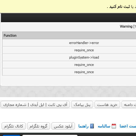
یا
ثبت نام کنید
.
Warning
[2
Function
errorHandler->error
require_once
pluginSystem->load
require_once
require_once
 دامنه
خرید هاست
پنل پیامک
آی پی ثابت | اپل آیدی | شماره مجازی
آپلود عکس
گروه تلگرام
کانال تلگرام
ست اعضا
سالنامه
راهنما