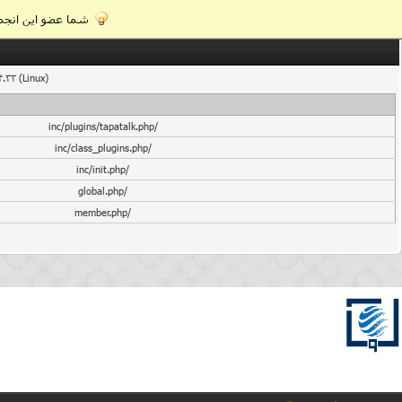
شما عضو این انجمن
4.33 (Linux)
/inc/plugins/tapatalk.php
/inc/class_plugins.php
/inc/init.php
/global.php
/member.php