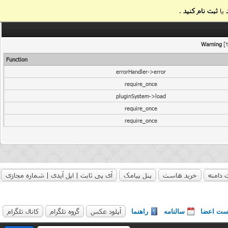
یا
ثبت نام کنید
.
Warning
[2
Function
errorHandler->error
require_once
pluginSystem->load
require_once
require_once
 دامنه
خرید هاست
پنل پیامک
آی پی ثابت | اپل آیدی | شماره مجازی
آپلود عکس
گروه تلگرام
کانال تلگرام
ست اعضا
سالنامه
راهنما