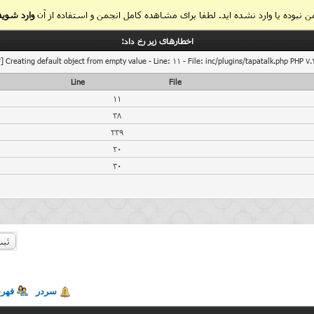
 نبوده یا وارد نشده اید. لطفا برای مشاهده کامل انجمن و استفاده از آن
وارد شوید
اخطار‌های زیر رخ داد:
] Creating default object from empty value - Line: 11 - File: inc/plugins/tapatalk.php PHP 7.
Line
File
11
38
239
20
30
ثبت
سردر
فهر