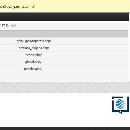
شما عضو این انجمن
4.33 (Linux)
/inc/plugins/tapatalk.php
/inc/class_plugins.php
/inc/init.php
/global.php
/member.php