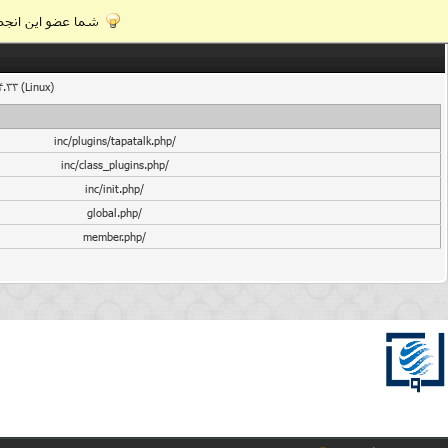
شما عضو این انجمن
4.33 (Linux)
/inc/plugins/tapatalk.php
/inc/class_plugins.php
/inc/init.php
/global.php
/member.php