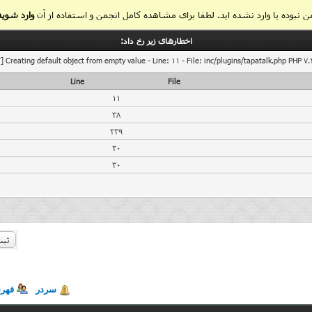
 نبوده یا وارد نشده اید. لطفا برای مشاهده کامل انجمن و استفاده از آن
وارد شوید
اخطار‌های زیر رخ داد:
] Creating default object from empty value - Line: 11 - File: inc/plugins/tapatalk.php PHP 7.
Line
File
11
38
239
20
30
ثبت
سردر
فهر