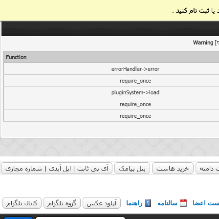
یا
ثبت نام کنید
.
Warning
[2
Function
errorHandler->error
require_once
pluginSystem->load
require_once
require_once
 دامنه
خرید هاست
پنل پیامک
آی پی ثابت | اپل آیدی | شماره مجازی
آپلود عکس
گروه تلگرام
کانال تلگرام
ست اعضا
سالنامه
راهنما