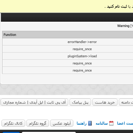
یا
ثبت نام کنید
.
Warning
[2
Function
errorHandler->error
require_once
pluginSystem->load
require_once
require_once
 دامنه
خرید هاست
پنل پیامک
آی پی ثابت | اپل آیدی | شماره مجازی
آپلود عکس
گروه تلگرام
کانال تلگرام
ست اعضا
سالنامه
راهنما