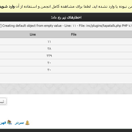
 نبوده یا وارد نشده اید. لطفا برای مشاهده کامل انجمن و استفاده از آن
وارد شوید
اخطار‌های زیر رخ داد:
] Creating default object from empty value - Line: 11 - File: inc/plugins/tapatalk.php PHP 7.
Line
File
11
38
239
20
30
ثبت
سردر
فهر