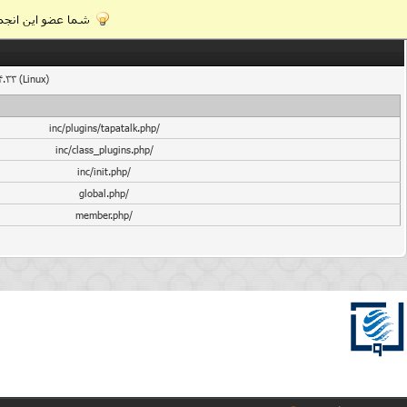
شما عضو این انجمن
4.33 (Linux)
/inc/plugins/tapatalk.php
/inc/class_plugins.php
/inc/init.php
/global.php
/member.php