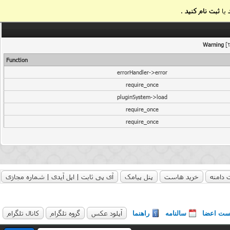
یا
ثبت نام کنید
.
Warning
[2
Function
errorHandler->error
require_once
pluginSystem->load
require_once
require_once
 دامنه
خرید هاست
پنل پیامک
آی پی ثابت | اپل آیدی | شماره مجازی
آپلود عکس
گروه تلگرام
کانال تلگرام
ست اعضا
سالنامه
راهنما