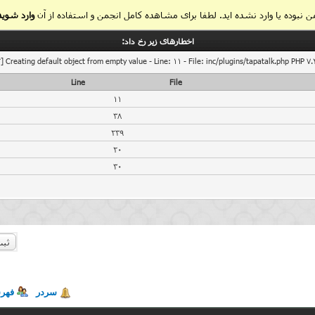
 نبوده یا وارد نشده اید. لطفا برای مشاهده کامل انجمن و استفاده از آن
وارد شوید
اخطار‌های زیر رخ داد:
] Creating default object from empty value - Line: 11 - File: inc/plugins/tapatalk.php PHP 7.
Line
File
11
38
239
20
30
ثبت
سردر
فهر