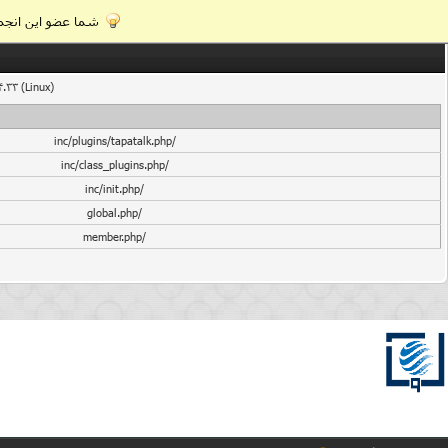
شما عضو این انجمن
4.33 (Linux)
/inc/plugins/tapatalk.php
/inc/class_plugins.php
/inc/init.php
/global.php
/member.php