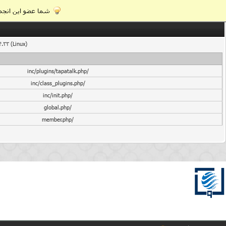
شما عضو این انجمن
4.33 (Linux)
/inc/plugins/tapatalk.php
/inc/class_plugins.php
/inc/init.php
/global.php
/member.php