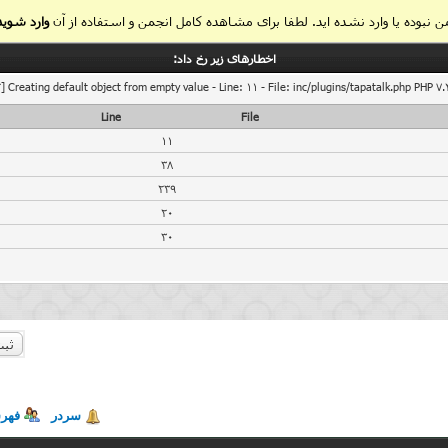
 نبوده یا وارد نشده اید. لطفا برای مشاهده کامل انجمن و استفاده از آن
وارد شوید
اخطار‌های زیر رخ داد:
] Creating default object from empty value - Line: 11 - File: inc/plugins/tapatalk.php PHP 7.
Line
File
11
38
239
20
30
ثبت
سردر
فهر