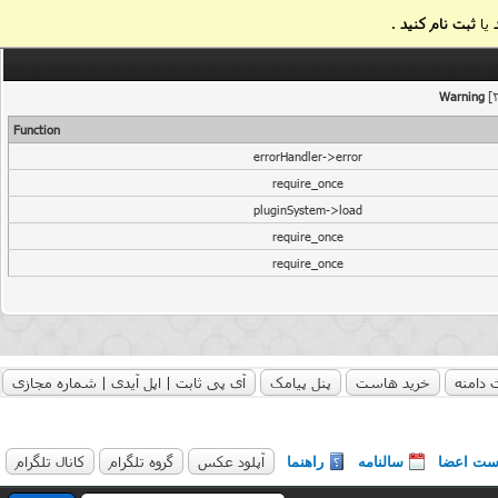
یا
ثبت نام کنید
.
Warning
[2
Function
errorHandler->error
require_once
pluginSystem->load
require_once
require_once
 دامنه
خرید هاست
پنل پیامک
آی پی ثابت | اپل آیدی | شماره مجازی
آپلود عکس
گروه تلگرام
کانال تلگرام
ست اعضا
سالنامه
راهنما