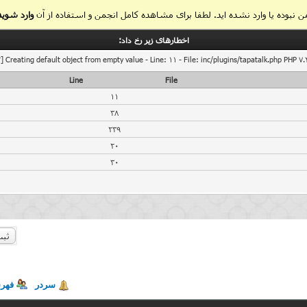
 نبوده یا وارد نشده اید. لطفا برای مشاهده کامل انجمن و استفاده از آن
وارد شوید
اخطار‌های زیر رخ داد:
] Creating default object from empty value - Line: 11 - File: inc/plugins/tapatalk.php PHP 7.
Line
File
11
38
239
20
30
ثبت
سردر
فهر