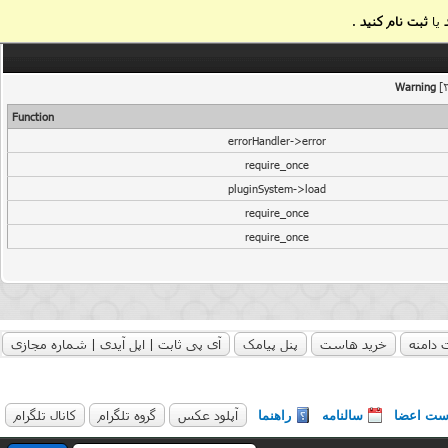
یا
ثبت نام کنید
.
Warning
[2
Function
errorHandler->error
require_once
pluginSystem->load
require_once
require_once
 دامنه
خرید هاست
پنل پیامک
آی پی ثابت | اپل آیدی | شماره مجازی
آپلود عکس
گروه تلگرام
کانال تلگرام
ست اعضا
سالنامه
راهنما