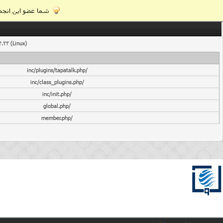
شما عضو این انجمن
4.33 (Linux)
/inc/plugins/tapatalk.php
/inc/class_plugins.php
/inc/init.php
/global.php
/member.php