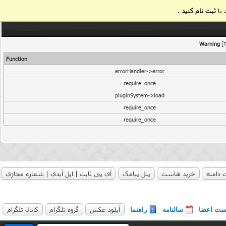
یا
ثبت نام کنید
.
Warning
[2
Function
errorHandler->error
require_once
pluginSystem->load
require_once
require_once
 دامنه
خرید هاست
پنل پیامک
آی پی ثابت | اپل آیدی | شماره مجازی
آپلود عکس
گروه تلگرام
کانال تلگرام
ست اعضا
سالنامه
راهنما