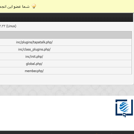
شما عضو این انجمن
4.33 (Linux)
/inc/plugins/tapatalk.php
/inc/class_plugins.php
/inc/init.php
/global.php
/member.php