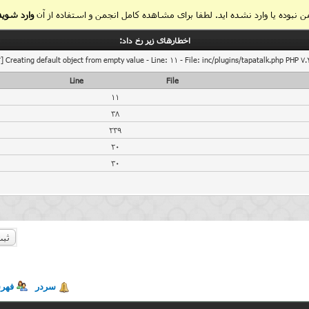
 نبوده یا وارد نشده اید. لطفا برای مشاهده کامل انجمن و استفاده از آن
وارد شوید
اخطار‌های زیر رخ داد:
] Creating default object from empty value - Line: 11 - File: inc/plugins/tapatalk.php PHP 7.
Line
File
11
38
239
20
30
ثبت
سردر
فهر