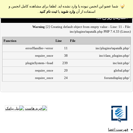
شما عضو این انجمن نبوده یا وارد نشده اید. لطفا برای مشاهده کامل انجمن و
استفاده از آن
وارد شوید
یا
ثبت نام کنید
.
اخطار‌های زیر رخ داد:
Warning
[2] Creating default object from empty value - Line: 11 - File:
inc/plugins/tapatalk.php PHP 7.4.33 (Linux)
Function
Line
File
errorHandler->error
11
/inc/plugins/tapatalk.php
require_once
38
/inc/class_plugins.php
pluginSystem->load
239
/inc/init.php
require_once
20
/global.php
require_once
24
/forumdisplay.php
فهرست اعضا