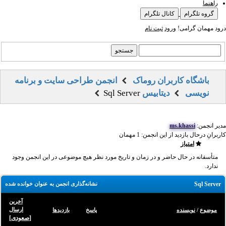
راهنما
گروه تلگرام
کانال تلگرام
درود مهمان گرامی!
ورود
ثبت نام
باشگاه کاربران روماک
انجمن طراحی سایت و برنامه
نویسی
دیتابیس
Sql Server
مدیر انجمن:
ms.khassi
کاربرانِ درحال بازدید از این انجمن: 1 مهمان
امتیاز
متأسفانه در حال حاضر و در زمان و تاریخ مورد نظر هیچ موضوعی در این انجمن وجود
ندارد.
Sql Server
نشانه‌گذاری انجمن به عنوان خوانده شده
آخرین
ارسال
موضوع
/
نویسنده
پاسخ
بازدید‌ها
[
صعودی
]