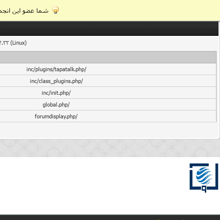
شما عضو این انجمن
4.33 (Linux)
/inc/plugins/tapatalk.php
/inc/class_plugins.php
/inc/init.php
/global.php
/forumdisplay.php