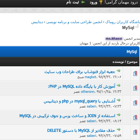
درود مهمان گرامی!
ورود
ثبت نام
باشگاه کاربران روماک
›
انجمن طراحی سایت و برنامه نویسی
›
دیتابیس
MySql
مدیر انجمن:
ms.khassi
کاربرانِ درحال بازدید از این انجمن: 1 مهمان
MySql
موضوع
/
نویسنده
جعبه ابزار فتوشاپ برای طراحان وب سایت
۹۸/۴/۲۲، ۱۲:۰۶ صبح
،
magbot
آموزش کار با پایگاه داده MySQL در PHP:
۹۷/۱۰/۲۵، ۱۲:۳۳ عصر
،
othersnn
آشنایی با mysql_query در php و دیتابیس
117
۹۴/۶/۲۳، ۰۷:۲۳ عصر
،
saberi
استفاده از JOIN و ساخت پرس و جوی ترکیبی در MySQL
۹۴/۶/۲۳، ۰۸:۱۴ عصر
،
saberi
حذف مقادیر از MySQL با دستور DELETE
۹۴/۶/۲۳، ۰۷:۵۹ عصر
،
saberi