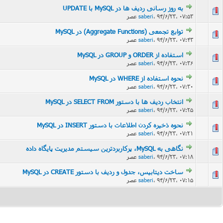
به روز رسانی ردیف ها در MySQL با UPDATE
102
۹۴/۶/۲۳، ۰۷:۵۳ عصر
،
saberi
توابع تجمعی (Aggregate Functions) در MySQL
۹۴/۶/۲۳، ۰۷:۴۳ عصر
،
saberi
استفاده از ORDER و GROUP در MySQL
۹۴/۶/۲۳، ۰۷:۳۶ عصر
،
saberi
نحوه استفاده از WHERE در MySQL
101
۹۴/۶/۲۳، ۰۷:۳۰ عصر
،
saberi
انتخاب ردیف ها با دستور SELECT FROM در MySQL
۹۴/۶/۲۳، ۰۷:۲۵ عصر
،
saberi
نحوه ذخیره کردن اطلاعات با دستور INSERT در MySQL
۹۴/۶/۲۳، ۰۷:۲۱ عصر
،
saberi
نگاهی به MySQL، پرکاربردترین سیستم مدیریت پایگاه داده
۹۴/۶/۲۳، ۰۷:۱۸ عصر
،
saberi
ساخت دیتابیس، جدول و ردیف با دستور CREATE در MySQL
107
۹۴/۶/۲۳، ۰۷:۱۵ عصر
،
saberi