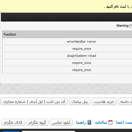
یا
ثبت نام کنید
.
Warning
[2
Function
errorHandler->error
require_once
pluginSystem->load
require_once
require_once
 دامنه
خرید هاست
پنل پیامک
آی پی ثابت | اپل آیدی | شماره مجازی
آپلود عکس
گروه تلگرام
کانال تلگرام
ست اعضا
سالنامه
راهنما