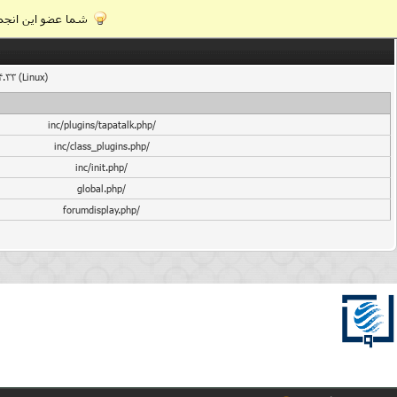
شما عضو این انجمن
4.33 (Linux)
/inc/plugins/tapatalk.php
/inc/class_plugins.php
/inc/init.php
/global.php
/forumdisplay.php