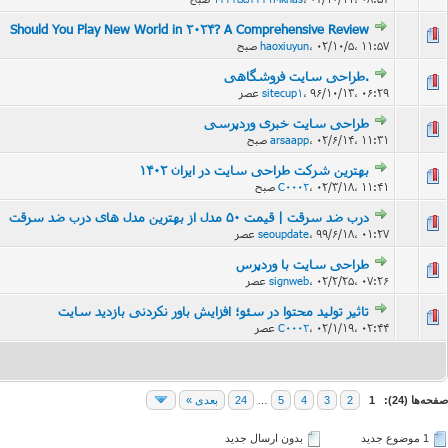
Should You Play New World in 2024? A Comprehensive Review
71 
۰۲/۱۰/۵، ۱۱:۵۷ صبح
،
haoxiuyun
.طراحی سایت فروشگاهی
92 
۹۶/۱۰/۱۳، ۰۶:۲۹ عصر
،
sitecup1
طراحی سایت خبری وردپرسی
۰۲/۶/۱۴، ۱۱:۳۱ صبح
،
arsaapp
بهترین شرکت طراحی سایت در ایران 1402
۰۲/۳/۱۸، ۱۱:۴۱ صبح
،
C0002
درب ضد سرقت | قیمت 50 مدل از بهترین مدل های درب ضد سرقت
62 
۹۹/۶/۱۸، ۰۱:۲۷ عصر
،
seoupdate
طراحی سایت با وردپرس
55 
۰۲/۲/۲۵، ۰۷:۲۶ عصر
،
signweb
تاثیر تولید محتوا در سئو؛ افزایش باور نکردنی بازدید سایت
56 
۰۲/۱/۱۹، ۰۲:۴۴ عصر
،
C0002
صفحه‌ها (24):
1
2
3
4
5
…
24
بعدی »
1 موضوع جدید‌
بدون ارسال جدید‌