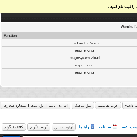
یا
ثبت نام کنید
.
Warning
[2
Function
errorHandler->error
require_once
pluginSystem->load
require_once
require_once
 دامنه
خرید هاست
پنل پیامک
آی پی ثابت | اپل آیدی | شماره مجازی
آپلود عکس
گروه تلگرام
کانال تلگرام
ست اعضا
سالنامه
راهنما