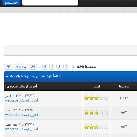
صفحه‌ها (24):
1
2
3
4
5
…
24
بعدی »
نشانه‌گذاری انجمن به عنوان خوانده شده
بازدید‌ها
امتیاز
آخرین ارسال
[
صعودی
]
۰۳/۹/۱۹، ۰۱:۲۴ عصر
1,162
آخرین ارسال
:
webcade
۰۳/۸/۸، ۰۲:۱۲ عصر
884
آخرین ارسال
:
webcade
۰۳/۷/۱۰، ۰۵:۰۴ عصر
854
آخرین ارسال
:
webcade