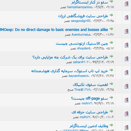
سئو در کنار اینستاگرام
۰۳/۷/۲، ۰۲:۱۷ عصر
،
hamzehamzanloo
طراحی سایت فروشگاهی ارزان
24 
۰۳/۴/۳۰، ۰۳:۴۵ عصر
،
seogoodgirllll
MOexp: Do no direct damage to basic enemies and bosses alike
21 
۰۳/۴/۳۰، ۰۱:۴۶ عصر
،
AventurineLe
چین الاستیک ارتودنسی چیست
23 
۰۳/۲/۲۵، ۰۵:۱۶ عصر
،
shopdent
طراحی سایت برای یک شرکت چه مزایایی دارد؟
۹۹/۲/۱۴، ۰۳:۱۹ عصر
،
sahar#2020
خرید لپ تاپ استوک، سرمایه گذاری هوشمندانه
68 
۰۲/۱۲/۲۶، ۱۲:۲۷ عصر
،
kayvanhoseini
اهمیت سئوی تکنیکال
62 
۰۲/۱۱/۷، ۰۳:۲۵ صبح
،
Tina@1378
سئو off-page چیست؟
76 
۹۶/۹/۱، ۱۲:۱۸ عصر
،
mohi72
طراحی سایت حرفه ای
82 
۹۶/۱۰/۲، ۰۱:۰۲ عصر
،
mohi72
وظایف ادمین اینستاگرام
69 
۰۲/۱۰/۱۱، ۰۸:۵۴ صبح
،
1234554321Mkhas