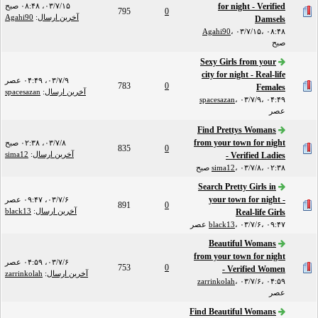
for night - Verified
۰۳/۷/۱۵، ۰۸:۴۸ صبح
795
0
آخرین ارسال
:
Agahi90
Damsels
Agahi90
،
۰۳/۷/۱۵، ۰۸:۴۸
صبح
Sexy Girls from your
city for night - Real-life
۰۳/۷/۹، ۰۴:۴۹ عصر
783
0
Females
آخرین ارسال
:
spacesazan
spacesazan
،
۰۳/۷/۹، ۰۴:۴۹
عصر
Find Prettys Womans
from your town for night
۰۳/۷/۸، ۰۲:۳۸ صبح
835
0
آخرین ارسال
:
sima12
- Verified Ladies
۰۳/۷/۸، ۰۲:۳۸ صبح
،
sima12
Search Pretty Girls in
your town for night -
۰۳/۷/۶، ۰۹:۴۷ عصر
891
0
آخرین ارسال
:
black13
Real-life Girls
۰۳/۷/۶، ۰۹:۴۷ عصر
،
black13
Beautiful Womans
from your town for night
۰۳/۷/۶، ۰۴:۵۹ عصر
753
0
- Verified Women
آخرین ارسال
:
zarrinkolah
zarrinkolah
،
۰۳/۷/۶، ۰۴:۵۹
عصر
Find Beautiful Womans