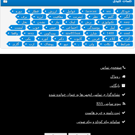
کلمات کلیدی
خودکار
sea
facecast
عوامل
لرزش
قطار
دوره
آبگیر
گلیم
نظر
اینترنت
معافیت
لرزه
برف
easy
تکنولوژی
برش
لینک
نیاز
نشدن
نخل
سن
لیبل
پوسیدگی
اجتماعی
چینی
خوب
لیست
ussd
1400
شارژ
mw855ust
بیت‌کوین
sexy
واقعا
کرد
کلام
فریزر
کاپوت
دکتر
کوره
یکی
شرایط
نکات
ولی
ـ
دوو
پوشاک
ازت
گازی
صفحه‌ی تماس
روماک
بایگانی
نشانه‌گذاری تمامی انجمن‌ها به عنوان خوانده شده
پیوند سایتی RSS
ثبت دامنه و خرید هاست
سامانه پیام کوتاه و پیام صوتی