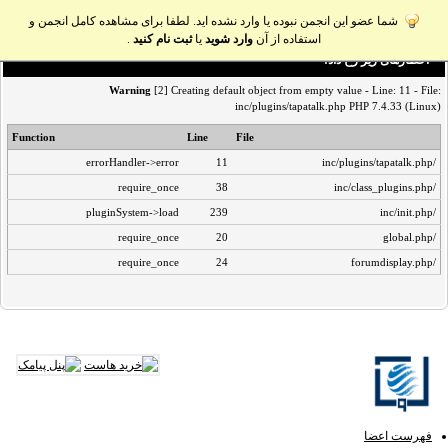
شما عضو این انجمن نبوده یا وارد نشده اید. لطفا برای مشاهده کامل انجمن و
استفاده از آن
وارد شوید
یا
ثبت نام کنید
.
اخطار‌های زیر رخ داد:
Warning
[2] Creating default object from empty value - Line: 11 - File:
inc/plugins/tapatalk.php PHP 7.4.33 (Linux)
Function
Line
File
errorHandler->error
11
/inc/plugins/tapatalk.php
require_once
38
/inc/class_plugins.php
pluginSystem->load
239
/inc/init.php
require_once
20
/global.php
require_once
24
/forumdisplay.php
فهرست اعضا