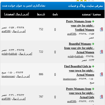
معرفی سایت، وبلاگ و خدمات
نشانه‌گذاری انجمن به عنوان خوانده شده
[
صعودی
]
موضوع
/
نویسنده
پاسخ
بازدید‌ها
آخرین ارسال
Pretty Womans from
your city for night -
۰۳/۷/۲۸، ۰۶:۵۷ عصر
752
0
Verified Women
آخرین ارسال
:
ara8586
ara8586
،
۰۳/۷/۲۸، ۰۶:۵۷
عصر
Beautiful Womans
from your city for night -
۰۳/۷/۲۵، ۰۷:۴۳ عصر
722
0
Actual Women
آخرین ارسال
:
golabybahbah
golabybahbah
،
۰۳/۷/۲۵،
۰۷:۴۳ عصر
Find Beautiful Girls in
your town for night -
۰۳/۷/۲۴، ۰۱:۵۰ صبح
806
0
Actual Women
آخرین ارسال
:
imatinrezaei
imatinrezaei
،
۰۳/۷/۲۴، ۰۱:۵۰
صبح
Pretty Womans from
your town for night -
۰۳/۷/۲۲، ۰۲:۳۱ عصر
797
0
Actual Girls
آخرین ارسال
:
ara8586
ara8586
،
۰۳/۷/۲۲، ۰۲:۳۱