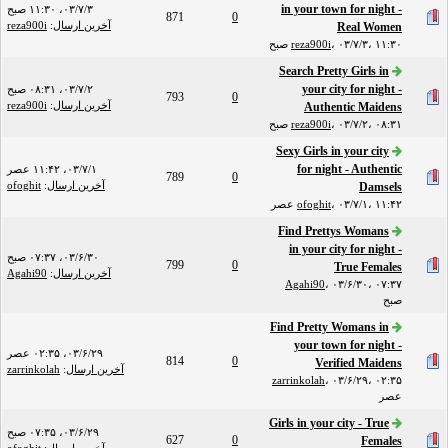
in your town for night -
۰۳/۷/۳، ۱۱:۳۰ صبح
871
0
آخرین ارسال
:
reza900i
Real Women
۰۳/۷/۳، ۱۱:۳۰ صبح
،
reza900i
Search Pretty Girls in
your city for night -
۰۳/۷/۲، ۰۸:۳۱ صبح
793
0
آخرین ارسال
:
reza900i
Authentic Maidens
۰۳/۷/۲، ۰۸:۳۱ صبح
،
reza900i
Sexy Girls in your city
for night - Authentic
۰۳/۷/۱، ۱۱:۴۲ عصر
789
0
آخرین ارسال
:
ofoghit
Damsels
۰۳/۷/۱، ۱۱:۴۲ عصر
،
ofoghit
Find Prettys Womans
in your city for night -
۰۳/۶/۳۰، ۰۷:۳۷ صبح
799
0
True Females
آخرین ارسال
:
Agahi90
Agahi90
،
۰۳/۶/۳۰، ۰۷:۳۷
صبح
Find Pretty Womans in
your town for night -
۰۳/۶/۲۹، ۰۲:۳۵ عصر
814
0
Verified Maidens
آخرین ارسال
:
zarrinkolah
zarrinkolah
،
۰۳/۶/۲۹، ۰۲:۳۵
عصر
Girls in your city - True
۰۳/۶/۲۹، ۰۷:۳۵ صبح
627
0
Females