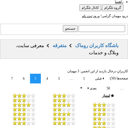
راهنما
گروه تلگرام
کانال تلگرام
درود مهمان گرامی!
ورود
ثبت نام
باشگاه کاربران روماک
متفرقه
معرفی سایت،
وبلاگ و خدمات
کاربرانِ درحال بازدید از این انجمن: 3 مهمان
صفحه‌ها (50):
قبلی
1
…
3
4
5
6
7
…
50
بعدی
امتیاز