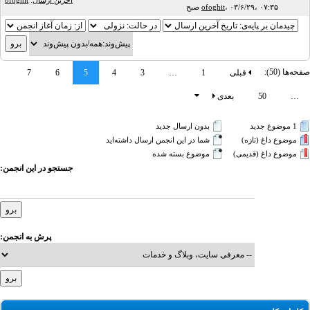
آخرین ارسال
:
ofoghit
۰۳/۶/۲۹، ۰۷:۳۵ صبح
،
ofoghit
صفحه‌ها (50):
قبلی
1
…
3
4
5
6
7
…
50
بعدی
1 موضوع جدید‌
بدون ارسال جدید‌
موضوع داغ (تازه‌)
شما در این انجمن ارسال داشته‌اید
موضوع داغ (قدیمی)
موضوع بسته شده
جستجو در این انجمن:
پرش به انجمن: