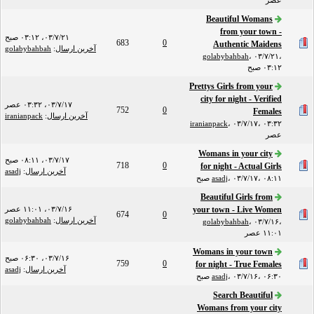
عصر
Beautiful Womans
from your town -
۰۳/۷/۲۱، ۰۳:۱۲ صبح
683
0
Authentic Maidens
آخرین ارسال
:
golabybahbah
golabybahbah
،
۰۳/۷/۲۱،
۰۳:۱۲ صبح
Prettys Girls from your
city for night - Verified
۰۳/۷/۱۷، ۰۳:۳۲ عصر
752
0
Females
آخرین ارسال
:
iranianpack
iranianpack
،
۰۳/۷/۱۷، ۰۳:۳۲
عصر
Womans in your city
۰۳/۷/۱۷، ۰۸:۱۱ صبح
718
0
for night - Actual Girls
آخرین ارسال
:
asadj
۰۳/۷/۱۷، ۰۸:۱۱ صبح
،
asadj
Beautiful Girls from
your town - Live Women
۰۳/۷/۱۶، ۱۱:۰۱ عصر
674
0
آخرین ارسال
:
golabybahbah
golabybahbah
،
۰۳/۷/۱۶،
۱۱:۰۱ عصر
Womans in your town
۰۳/۷/۱۶، ۰۶:۳۰ صبح
759
0
for night - True Females
آخرین ارسال
:
asadj
۰۳/۷/۱۶، ۰۶:۳۰ صبح
،
asadj
Search Beautiful
Womans from your city