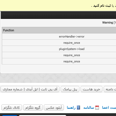
یا
ثبت نام کنید
.
Warning
[2
Function
errorHandler->error
require_once
pluginSystem->load
require_once
require_once
 دامنه
خرید هاست
پنل پیامک
آی پی ثابت | اپل آیدی | شماره مجازی
آپلود عکس
گروه تلگرام
کانال تلگرام
ست اعضا
سالنامه
راهنما