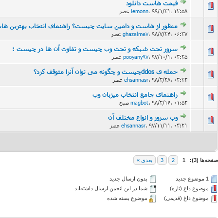
قیمت هاست دانلود
۹۹/۱/۳۱، ۱۲:۵۸ عصر
،
lemonn
منظور از هاست و دامین سایت چیست؟ راهنمای انتخاب بهترین ها
۹۸/۷/۲۴، ۰۶:۳۷ عصر
،
ghazalme7
سرور تحت شبکه و تحت وب چیست و تفاوت آن ها در چیست :
۹۷/۱۰/۱، ۰۳:۲۵ عصر
،
pooyany97
حمله ی ddosچیست و چگونه می توان آنرا متوقف کرد؟
۹۸/۳/۲۸، ۰۳:۴۳ عصر
،
ehsannasr
راهنمای جامع انتخاب میزبان وب
۹۸/۳/۱۶، ۰۱:۵۳ صبح
،
magbot
وب سرور و انواع مختلف آن
۹۷/۱۱/۱۱، ۰۳:۲۱ عصر
،
ehsannasr
صفحه‌ها (3):
1
2
3
بعدی »
1 موضوع جدید‌
بدون ارسال جدید‌
موضوع داغ (تازه‌)
شما در این انجمن ارسال داشته‌اید
موضوع داغ (قدیمی)
موضوع بسته شده