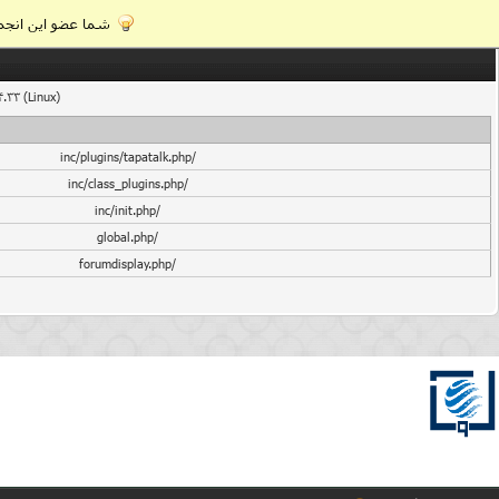
شما عضو این انجمن
4.33 (Linux)
/inc/plugins/tapatalk.php
/inc/class_plugins.php
/inc/init.php
/global.php
/forumdisplay.php