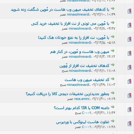
۰۲/۱۲/۱۱، ۰۱:۰۶ عصر
،
minasohrevardi
با کدهای تخفیف میهن وب هاست در مُوپن شگفت زده شوید
۰۲/۱۲/۱۰، ۱۰:۴۹ عصر
،
minasohrevardi
با مُوپن می تونی از نت افراز با تخفیف خرید کنی
۰۲/۱۲/۸، ۰۴:۲۷ عصر
،
minasohrevardi
با مُوپن، نت افراز را به نفع خودتان هک کنید!
۰۲/۱۲/۵، ۰۵:۱۸ عصر
،
minasohrevardi
میهن وب هاست و مُوپن، در کنار هم
۰۲/۱۲/۳، ۱۲:۱۲ عصر
،
minasohrevardi
کدهای تخفیف نت افراز از مُِوپن
۰۲/۱۲/۱، ۱۱:۰۸ صبح
،
minasohrevardi
کد تخفیف میهن وب هاست
۰۲/۱۱/۲۹، ۱۱:۰۳ صبح
،
minasohrevardi
چطور جدیدترین تخفیفات دیجی کالا را دریافت کنیم؟
۰۲/۱۱/۲۰، ۰۶:۱۹ عصر
،
reza.amini
دامنه COM یا IR؟ کدام بهتر است؟
۰۲/۳/۳۱، ۱۱:۳۴ صبح
،
C0002
تفاوت هاست لینوکس با وردپرس
۰۲/۳/۱۶، ۰۱:۲۸ عصر
،
C0002