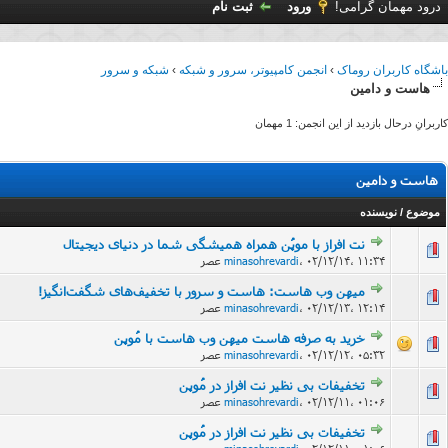
درود مهمان گرامی!
ورود
ثبت نام
باشگاه کاربران روماک
›
انجمن کامپیوتر، سرور و شبکه
›
شبکه و سرور
هاست و دامين
کاربرانِ درحال بازدید از این انجمن: 1 مهمان
هاست و دامين
موضوع
/
نویسنده
نت افراز با موپُن همراه همیشگی شما در دنیای دیجیتال
۰۲/۱۲/۱۴، ۱۱:۳۴ عصر
،
minasohrevardi
میهن وب هاست: هاست و سرور با تخفیف‌های شگفت‌انگیز!
۰۲/۱۲/۱۳، ۱۲:۱۴ عصر
،
minasohrevardi
خرید به صرفه هاست میهن وب هاست با مُوپن
۰۲/۱۲/۱۲، ۰۵:۳۲ عصر
،
minasohrevardi
تخفیفات بی نظیر نت افراز در مُوپن
۰۲/۱۲/۱۱، ۰۱:۰۶ عصر
،
minasohrevardi
تخفیفات بی نظیر نت افراز در مُوپن