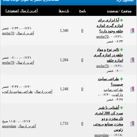
گفتگوی آزاد
[
صعودی
]
موضوع
/
نویسنده
پاسخ
بازدید‌ها
آخرین ارسال
آیا ابزاری برای
اندازه گیری اندازه
۰۰/۶/۲۱، ۰۶:۳۴ عصر
1,340
0
حلقه وجود دارد؟
آخرین ارسال
:
seofar70
seofar70
،
۰۰/۶/۲۱،
۰۶:۳۴ عصر
تاثیر نوع و مواد
حلقه در اندازه گیری
۰۰/۶/۲۱، ۰۶:۰۰ عصر
1,284
0
اندازه حلقه
آخرین ارسال
:
seofar70
seofar70
،
۰۰/۶/۲۱،
۰۶:۰۰ عصر
طراحی سایت
چیست؟
۰۰/۶/۲۰، ۰۳:۳۷ عصر
1,248
0
طراحی سایت
آخرین ارسال
:
طراحی سایت دارکوب
دارکوب
،
۰۰/۶/۲۰،
۰۳:۳۷ عصر
آشنایی با شیر
سرد کن 200 لیتری
تک مخزن و دو
۰۰/۶/۱۷، ۱۱:۵۰ صبح
1,733
0
مخزن صنایع برودتی
آخرین ارسال
:
seoupdate
زئوس
seoupdate
،
۰۰/۶/۱۷،