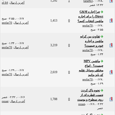
1,292
1
fafa063
،
۰۰/۶/۸،
آخرین ارسال
:
zf.64
۱۲:۴۲ عصر
چرا اجاره G&M
Direct را برای اجاره
۰۰/۶/۷، ۰۲:۵۵ صبح
1,413
0
ماشین انتخاب کنیم؟
آخرین ارسال
:
seofar70
seofar70
،
۰۰/۶/۷،
۰۲:۵۵ صبح
تفاوت بین کرایه
ماشین و اجاره
۰۰/۶/۷، ۰۱:۳۴ صبح
3,219
0
خودرو چیست؟
آخرین ارسال
:
seofar70
seofar70
،
۰۰/۶/۷،
۰۱:۳۴ صبح
ماشین MPV
چیست؟ - انواع
مختلف وسایل نقلیه
۰۰/۶/۷، ۰۱:۲۹ صبح
2,619
0
آخرین ارسال
:
seofar70
که باید بدانید
seofar70
،
۰۰/۶/۷،
۰۱:۲۹ صبح
نحوه پاک کردن
چسب قطره ای از
۰۰/۶/۶، ۰۲:۴۲ عصر
1,708
0
روی سطوح و پوست
آخرین ارسال
:
rezast
rezast
،
۰۰/۶/۶، ۰۲:۴۲
عصر