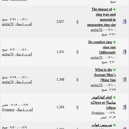
صبح
The impact of
ring type and
material in
۰۰/۶/۱۰، ۰۲:۳۱ صبح
3,857
0
آخرین ارسال
:
seofar70
measuring ring size
seofar70
،
۰۰/۶/۱۰،
۰۲:۳۱ صبح
Do comfort ring
sizes run
۰۰/۶/۱۰، ۰۲:۳۰ صبح
1,451
0
differently?
آخرین ارسال
:
seofar70
seofar70
،
۰۰/۶/۱۰،
۰۲:۳۰ صبح
What is the
Average Men’s
۰۰/۶/۱۰، ۰۲:۲۹ صبح
1,348
0
Ring Size?
آخرین ارسال
:
seofar70
seofar70
،
۰۰/۶/۱۰،
۰۲:۲۹ صبح
کدام کوادکوپتر
سایما؟ x25pro or
۰۰/۶/۹، ۰۲:۱۴ عصر
1,284
0
x8pro!
آخرین ارسال
:
flystation
flystation
،
۰۰/۶/۹،
۰۲:۱۴ عصر
سرویس خواب
۰۰/۶/۹، ۰۹:۳۰ صبح