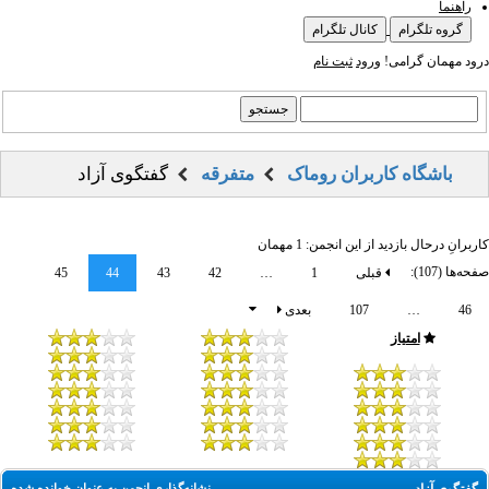
راهنما
گروه تلگرام
کانال تلگرام
درود مهمان گرامی!
ورود
ثبت نام
باشگاه کاربران روماک
متفرقه
گفتگوی آزاد
کاربرانِ درحال بازدید از این انجمن: 1 مهمان
صفحه‌ها (107):
قبلی
1
…
42
43
44
45
46
…
107
بعدی
امتیاز
نشانه‌گذاری انجمن به عنوان خوانده شده