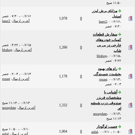
۱۱:۵۰ صبح
مزایای برش لیزر
استیل
۰۰/۶/۱۶، ۰۷:۳۰ عصر
1,078
0
آخرین ارسال
:
laser2
laser2
،
۰۰/۶/۱۶،
۰۷:۳۰ عصر
سفارش قطعات
کمیاب خودروهای
خارجی در بی بی
۰۰/۶/۱۵، ۰۴:۲۲ عصر
1,266
0
آخرین ارسال
:
bbshop
شاپ
bbshop
،
۰۰/۶/۱۵،
۰۴:۲۲ عصر
راه های بهبود
بخشیدن چسبندگی
۰۰/۶/۱۳، ۰۲:۰۳ عصر
1,178
0
آخرین ارسال
:
rezast
rezast
،
۰۰/۶/۱۳،
۰۲:۰۳ عصر
آشنایی با
مشخصات فریزر
صندوقی درب شیشه
۰۰/۶/۱۳، ۱۱:۱۳ صبح
1,332
0
آخرین ارسال
:
seoupdate
ای
seoupdate
،
۰۰/۶/۱۳،
۱۱:۱۳ صبح
چسب لوگودار
۰۰/۶/۱۰، ۱۰:۵۰ صبح
1,004
0
aidal
،
۰۰/۶/۱۰، ۱۰:۵۰
آخرین ارسال
:
aidal