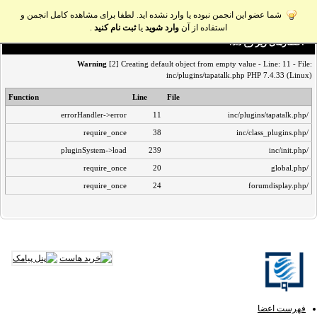
شما عضو این انجمن نبوده یا وارد نشده اید. لطفا برای مشاهده کامل انجمن و
استفاده از آن
وارد شوید
یا
ثبت نام کنید
.
اخطار‌های زیر رخ داد:
Warning
[2] Creating default object from empty value - Line: 11 - File:
inc/plugins/tapatalk.php PHP 7.4.33 (Linux)
Function
Line
File
errorHandler->error
11
/inc/plugins/tapatalk.php
require_once
38
/inc/class_plugins.php
pluginSystem->load
239
/inc/init.php
require_once
20
/global.php
require_once
24
/forumdisplay.php
فهرست اعضا