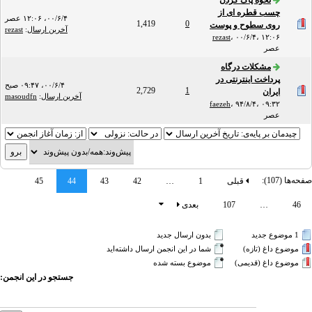
نحوه پاک کردن
چسب قطره ای از
۰۰/۶/۴، ۱۲:۰۶ عصر
1,419
0
روی سطوح و پوست
آخرین ارسال
:
rezast
rezast
،
۰۰/۶/۴، ۱۲:۰۶
عصر
مشکلات درگاه
پرداخت اینترنتی در
۰۰/۶/۴، ۰۹:۴۷ صبح
2,729
1
ایران
آخرین ارسال
:
masoudfn
faezeh
،
۹۴/۸/۴، ۰۹:۳۲
عصر
صفحه‌ها (107):
قبلی
1
…
42
43
44
45
46
…
107
بعدی
1 موضوع جدید‌
بدون ارسال جدید‌
موضوع داغ (تازه‌)
شما در این انجمن ارسال داشته‌اید
موضوع داغ (قدیمی)
موضوع بسته شده
جستجو در این انجمن: