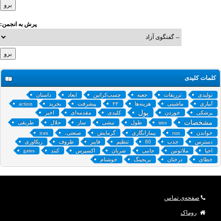
پرش به انجمن:
کلمات کلیدی
تولیدی
تزریقات
جعبه
چسب‌کراتین
ابعاد
داستان
آبیاری
ماشینی
هزینه‌ها
۲۲
پیشرفت
بخرید
action
پول
پزشکی
خوردن
کلیدی
مقدمه‌ای
اخیر
مشخصات
sms
طول
نبشی
ساز
حلال
طریقی
خواندن
run
بیمارانگاری
گرمایش
صنعتی،
iran
دسترس
جذب
80
تنظیم
فایبر
ظروف
ریکاوری
احیا
ملاتونین
جانبی
شریان
اکسپرس
کنند
gates
خطای
درختان
بریجینگ
خوشنام
صفحه‌ی تماس
روماک