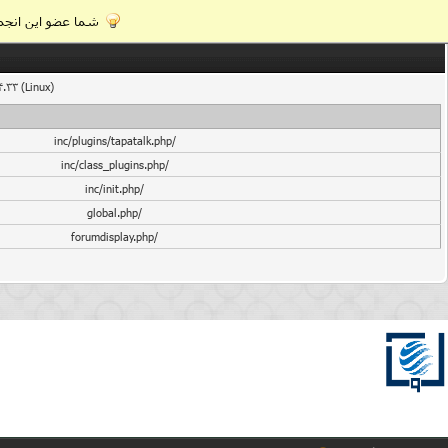
شما عضو این انجمن
4.33 (Linux)
/inc/plugins/tapatalk.php
/inc/class_plugins.php
/inc/init.php
/global.php
/forumdisplay.php