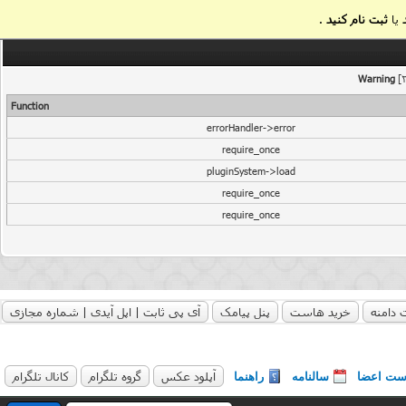
یا
ثبت نام کنید
.
Warning
[2
Function
errorHandler->error
require_once
pluginSystem->load
require_once
require_once
 دامنه
خرید هاست
پنل پیامک
آی پی ثابت | اپل آیدی | شماره مجازی
آپلود عکس
گروه تلگرام
کانال تلگرام
ست اعضا
سالنامه
راهنما