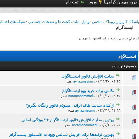
درود مهمان گرامی!
ورود
ثبت نام
باشگاه کاربران روماک
›
انجمن موبایل، تبلت، گجت ها و صفحات اجتماعی
›
شبکه های اجتما
اینستاگرام
کاربرانِ درحال بازدید از این انجمن: 1 مهمان
اینستاگرام
موضوع
/
نویسنده
سایت افزایش فالوور اینستاگرام
۰۴/۱۱/۳۰، ۰۳:۲۵ عصر
،
aynazmasomi
نکاتی برای خرید ویو اینستاگرام
۰۳/۱۰/۱۷، ۰۸:۴۳ عصر
،
noramohammadi
از کدام سایت های ایرانی میتونم فالوور رایگان بگیرم؟
۰۳/۷/۱۸، ۱۱:۱۸ صبح
،
aynazmasomi
بهترین سایت افزایش فالوور اینستاگرام +3 ویژگی اصلی
۰۳/۷/۶، ۰۳:۰۳ عصر
،
noramohammadi
بهترین ترفندها برای افزایش شانس ورود به اکسپلور اینستاگرام