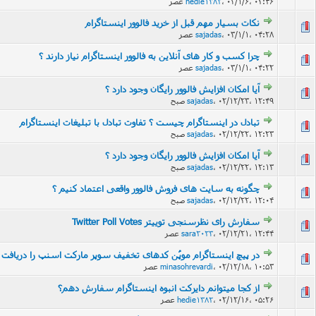
۰۳/۱/۶، ۰۲:۴۶ عصر
،
hedie1382
نکات بسیار مهم قبل از خرید فالوور اینستاگرام
۰۳/۱/۱، ۰۴:۲۸ عصر
،
sajadas
چرا کسب و کار های آنلاین به فالوور اینستاگرام نیاز دارند ؟
۰۳/۱/۱، ۰۴:۲۲ عصر
،
sajadas
آیا امکان افزایش فالوور رایگان وجود دارد ؟
۰۲/۱۲/۲۳، ۱۲:۴۹ صبح
،
sajadas
تبادل در اینستاگرام چیست ؟ تفاوت تبادل با تبلیغات اینستاگرام
۰۲/۱۲/۲۲، ۱۲:۲۳ صبح
،
sajadas
آیا امکان افزایش فالوور رایگان وجود دارد ؟
۰۲/۱۲/۲۲، ۱۲:۱۳ صبح
،
sajadas
چگونه به سایت های فروش فالوور واقعی اعتماد کنیم ؟
۰۲/۱۲/۲۲، ۱۲:۰۴ صبح
،
sajadas
سفارش رای نظرسنجی توییتر Twitter Poll Votes
۰۲/۱۲/۲۱، ۱۲:۴۴ عصر
،
sara2023
در پیچ اینستاگرام موپُن کدهای تخفیف سوپر مارکت اسنپ را دریافت 
۰۲/۱۲/۱۸، ۱۰:۵۳ عصر
،
minasohrevardi
از کجا میتوانم دایرکت انبوه اینستاگرام سفارش دهم؟
۰۲/۱۲/۱۶، ۰۵:۲۶ عصر
،
hedie1382