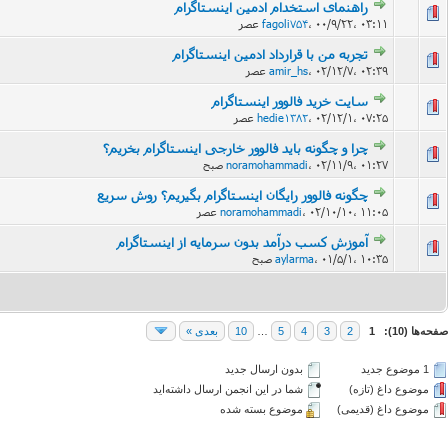
راهنمای استخدام ادمین اینستاگرام
۰۰/۹/۲۲، ۰۳:۱۱ عصر
،
fagoli754
تجربه من با قرارداد ادمین اینستاگرام
۰۲/۱۲/۷، ۰۲:۳۹ عصر
،
amir_hs
سایت خرید فالوور اینستاگرام
۰۲/۱۲/۱، ۰۷:۲۵ عصر
،
hedie1382
چرا و چگونه باید فالوور خارجی اینستاگرام بخریم؟
۰۲/۱۱/۹، ۰۱:۲۷ صبح
،
noramohammadi
چگونه فالوور رایگان اینستاگرام بگیریم؟ روش سریع
۰۲/۱۰/۱۰، ۱۱:۰۵ عصر
،
noramohammadi
آموزش کسب درآمد بدون سرمایه از اینستاگرام
۰۱/۵/۱، ۱۰:۳۵ صبح
،
aylarma
صفحه‌ها (10):
1
2
3
4
5
…
10
بعدی »
1 موضوع جدید‌
بدون ارسال جدید‌
موضوع داغ (تازه‌)
شما در این انجمن ارسال داشته‌اید
موضوع داغ (قدیمی)
موضوع بسته شده