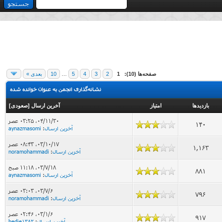
صفحه‌ها (10):
1
2
3
4
5
…
10
بعدی »
نشانه‌گذاری انجمن به عنوان خوانده شده
بازدید‌ها
امتیاز
آخرین ارسال
[
صعودی
]
۰۴/۱۱/۳۰، ۰۳:۲۵ عصر
140
آخرین ارسال
:
aynazmasomi
۰۳/۱۰/۱۷، ۰۸:۴۳ عصر
1,163
آخرین ارسال
:
noramohammadi
۰۳/۷/۱۸، ۱۱:۱۸ صبح
881
آخرین ارسال
:
aynazmasomi
۰۳/۷/۶، ۰۳:۰۳ عصر
796
آخرین ارسال
:
noramohammadi
۰۳/۱/۶، ۰۲:۴۶ عصر
917
آخرین ارسال
:
hedie1382